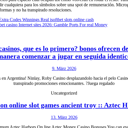
lir cualquiera para los símbolos sobre una spot de remuneración. Micro
aformas y no ha transpirado resoluciones.
xtra Codes Winnings Real isoftbet slots online cash
bet casino Internet sites 2026: Gamble Ports For real Money
asinos, que es lo primero? bonos ofrecen de
manera comenzar a jugar en seguida identic
9.
9. März 2026
März
 en Argentina! Ninlay, Roby Casino desplazandolo hacia el pelo Casino 
2026
transpirado promociones emocionantes. ?Juega regalado
Uncategorized
on online slot games ancient troy :: Aztec
13.
13. März 2026
März
timum Aztec Harbors On line Aztec Money Casino Bonuses You can even s
2026