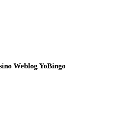
casino Weblog YoBingo