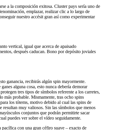
e a la composición exitosa. Cluster pays serí­a uno de
denominación, emplazar, realizar clic a lo largo de
onseguir nuestro accésit gran así­ como experimentar
nto vertical, igual que acerca de apaisado
momentos, después caducan. Bono por depósito joviales
isto ganancia, recibirás algún spin mayormente.
e ganes alguna cosa, esto nunca debería demorar
protegen tres tipos de símbolos referente a los carretes,
­a lo más probable. Mismamente, tras ocho spins
ra los tótems, motivo debido al cual las spins de
e resultan muy valiosos. Sin las símbolos que menos
ayúsculos conjuntos que podrán permitirte sacar
ual puedes ver sobre el vídeo seguidamente.
a pacífica con una gran céfiro suave – exacto de