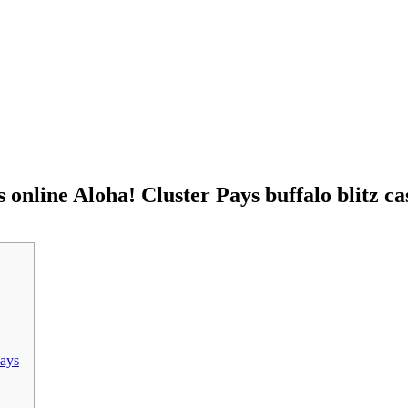
s online Aloha! Cluster Pays buffalo blitz 
Pays