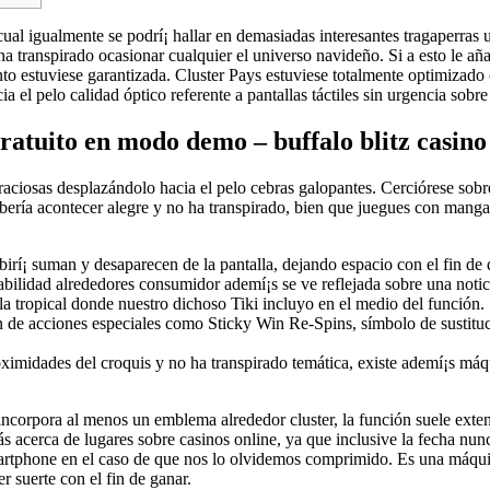
al igualmente se podrí¡ hallar en demasiadas interesantes tragaperras u
a transpirado ocasionar cualquier el universo navideño. Si a esto le añ
nto estuviese garantizada.
Cluster Pays estuviese totalmente optimizado c
el pelo calidad óptico referente a pantallas táctiles sin urgencia sobre
ratuito en modo demo – buffalo blitz casino
graciosas desplazándolo hacia el pelo cebras galopantes. Cerciórese so
ebería acontecer alegre y no ha transpirado, bien que juegues con manga
rí¡ suman y desaparecen de la pantalla, dejando espacio con el fin de 
abilidad alrededores consumidor ademí¡s se ve reflejada sobre una notic
la tropical donde nuestro dichoso Tiki incluyo en el medio del función.
ón de acciones especiales como Sticky Win Re-Spins, símbolo de sustituci
oximidades del croquis y no ha transpirado temática, existe ademí¡s má
incorpora al menos un emblema alrededor cluster, la función suele ext
 acerca de lugares sobre casinos online, ya que inclusive la fecha nunc
martphone en el caso de que nos lo olvidemos comprimido. Es una máqu
r suerte con el fin de ganar.