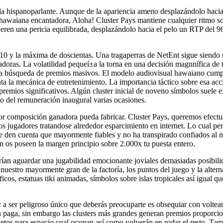
ela hispanoparlante. Aunque de la apariencia ameno desplazándolo hacia 
 hawaiana encantadora, Aloha! Cluster Pays mantiene cualquier ritmo so
eren una pericia equilibrada, desplazándolo hacia el pelo un RTP del 96
,10 y la máxima de doscientas. Una tragaperras de NetEnt sigue siendo u
adoras. La volatilidad pequeí±a la torna en una decisión magnnífica de 
 la búsqueda de premios masivos. El modelo audiovisual hawaiano cump
la mecánica de entretenimiento. La importancia táctico sobre esa acción
 premios significativos. Algún cluster inicial de noveno símbolos suele 
so del remuneración inaugural varias ocasiones.
or composición ganadora pueda fabricar. Cluster Pays, queremos efectua
s jugadores tratandose alrededor esparcimiento en internet. Lo cual per
a se den cuenta que mayormente fiables y no ha transpirado confiados a
n os poseen la margen principio sobre 2.000x tu puesta entero.
rían aguardar una jugabilidad emocionante joviales demasiadas posibilid
uestro mayormente gran de la factoría, los puntos del juego y la alternat
ficos, estatuas tiki animadas, símbolos sobre islas tropicales así­ igual 
gar a ser peligroso único que deberás preocuparte es obsequiar con volt
paga, sin embargo las clusters más grandes generan premios proporcion
ietos para espacio cual ocupan así­ como volverán en rodar el resto. Tam