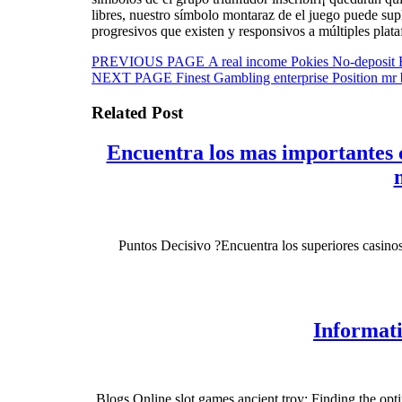
libres, nuestro símbolo montaraz de el juego puede sup
progresivos que existen y responsivos a múltiples plat
Beitragsnavigation
Previous
PREVIOUS PAGE
A real income Pokies No-deposit E
Next
post:
NEXT PAGE
Finest Gambling enterprise Position mr 
post:
Related Post
Encuentra los mas importantes c
Puntos Decisivo ?Encuentra los superiores casinos
Informati
Blogs Online slot games ancient troy: Finding the op