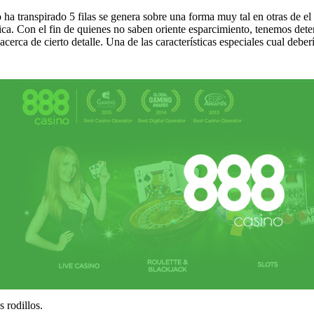
ha transpirado 5 filas se genera sobre una forma muy tal en otras de el 
ica. Con el fin de quienes no saben oriente esparcimiento, tenemos det
cerca de cierto detalle. Una de las características especiales cual debe
 rodillos.