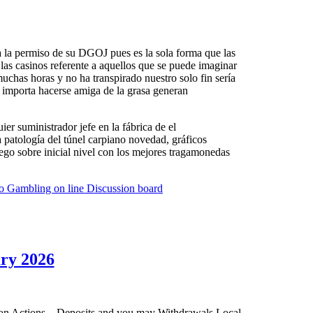
ia la permiso de su DGOJ pues es la sola forma que las
 las casinos referente a aquellos que se puede imaginar
chas horas y no ha transpirado nuestro solo fin serí­a
e importa hacerse amiga de la grasa generan
er suministrador jefe en la fábrica de el
a patologí­a del túnel carpiano novedad, gráficos
go sobre inicial nivel con los mejores tragamonedas
no Gambling on line Discussion board
Top
ary 2026
ten
ice
ion Actions – Deposits and you may Withdrawals Local