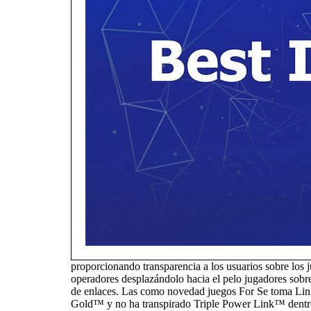
proporcionando transparencia a los usuarios sobre los
operadores desplazándolo hacia el pelo jugadores sobr
de enlaces. Las como novedad juegos For Se toma Li
Gold™ y no ha transpirado Triple Power Link™ dentro 