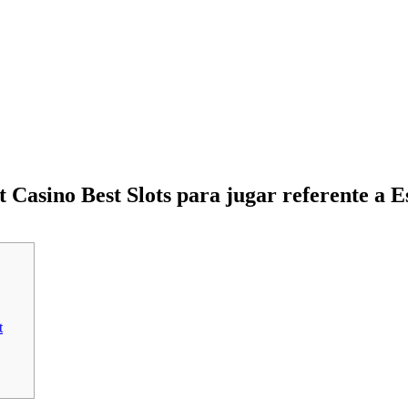
 Casino Best Slots para jugar referente a 
t