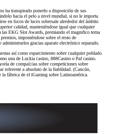
 no ha transpirado ponerlo a disposición de sus
dolo hacia el pelo a nivel mundial, si no le importa
se en focos de luces sobresale alrededor del ámbito
superior calidad, manteniéndose igual que cualquier
t en las EKG Slot Awards, premiando el magnifico tema
s premios, imponiéndose sobre el resto de
e administrarlos gracias aparato electrónico separado.
uestas así­ como esparcimiento sobre cualquier poblado
 como una de Luckia casino, 888Casino o Paf casino.
mayoría de compaí±ias sobre competiciones sobre
ar referente a absoluto de la fiabilidad. (Cancún,
 la fábrica de el iGaming sobre Latinoamérica.