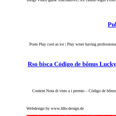
Pub
Posts Play cool as ice | Play wiser having professio
Rso bisca Código de bônus LuckyC
Content Nota di visto a i premio – Código de bônus
Webdesign by www.lillo-design.de