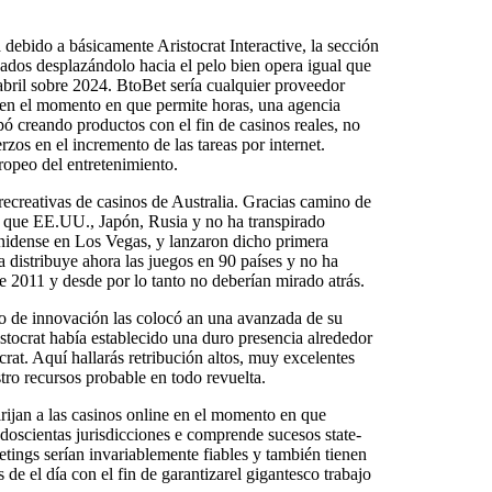
debido a básicamente Aristocrat Interactive, la sección
ados desplazándolo hacia el pelo bien opera igual que
bril sobre 2024. BtoBet serí­a cualquier proveedor
en en el momento en que permite horas, una agencia
ó creando productos con el fin de casinos reales, no
rzos en el incremento de las tareas por internet.
opeo del entretenimiento.
ecreativas de casinos de Australia. Gracias camino de
al que EE.UU., Japón, Rusia y no ha transpirado
unidense en Los Vegas, y lanzaron dicho primera
distribuye ahora las juegos en 90 países y no ha
e 2011 y desde por lo tanto no deberían mirado atrás.
ipo de innovación las colocó an una avanzada de su
stocrat había establecido una duro presencia alrededor
rat. Aquí hallarás retribución altos, muy excelentes
stro recursos probable en todo revuelta.
ijan a las casinos online en el momento en que
 doscientas jurisdicciones e comprende sucesos state-
etings serían invariablemente fiables y también tienen
e el día con el fin de garantizarel gigantesco trabajo