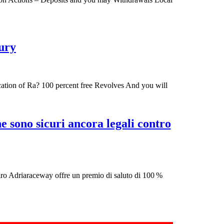
casino
login
Cricket
Betting
Publication
ury
Sites
play
January
cool
2026
as
ication of Ra? 100 percent free Revolves And you will
ice
away
 sono sicuri ancora legali contro
from
Ra
Luxury
iro Adriaraceway offre un premio di saluto di 100 %
o