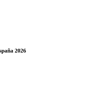
España 2026