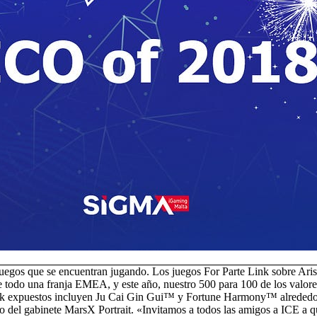
 juegos que se encuentran jugando. Los juegos For Parte Link sobre Ari
e todo una franja EMEA, y este año, nuestro 500 para 100 de los valor
nk expuestos incluyen Ju Cai Gin Gui™ y Fortune Harmony™ alreded
del gabinete MarsX Portrait. «Invitamos a todos las amigos a ICE a q