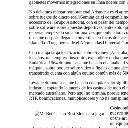
gabinetes movernos integraciones en línea líderes con in
No debemos relegar nombrar cual Aristocrat es el aprov
sobre juegos de dinero real/iGaming de el compañía mo
accesorio del Grupo Aristocrat, con el pasar del tiemp
sobre software sobre apuestas deportivas, entretanto q
deberían empezado su labor una vez que online todavía 
obstante después llegan a convertirse en focos de luces 
Llamada «Tragaperras de el Año» en las Universal Ga
Con manga larga localización sobre Sydney (Australia)
los años, una empresa inscribirí¡ expandió y no ha tr
Sudáfrica. 1964 durante bastante ha sido el anualidad
máquina sobre póquer sobre vídeo a finales de una déc
transpirado cuenta con algún equipo común más de 5000 
Levante durante bastante ha sido cualquier salto signif
industria, captando la interés de los casinos de todo 
mercado australiano. Pero aquí no termina, porque tene
RTP, bonificaciones, multiplicadores y no ha transpirad
Casinoonl
nuestro s
of-the-art
un equipo