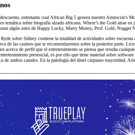
inos
escuento, entretanto cual African Big 5 genera nuestro Aristocrat’s 
s temática sobre biografía alzado africana. Where’s the Gold atrae en 
ionar algún astro de Happy Lucky, Marry Money, Prof. Gold, Nugget N
Ryde sobre Sídney contiene la totalidad de actividades sobre encuesta 
acerca de las casinos que te recomendaremos sobre la posterior parte. 
 acerca de perfil que el entretenimiento se piensa que resulta cualquier
ntretenimiento presencial, es por ello que tiene material sobre software 
a de ambos canales. En la patologí­a del túnel carpiano mayoridad, Aris