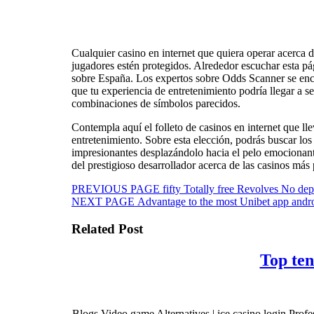
Cualquier casino en internet que quiera operar acerca 
jugadores estén protegidos. Alrededor escuchar esta pág
sobre España. Los expertos sobre Odds Scanner se encar
que tu experiencia de entretenimiento podrí­a llegar a 
combinaciones de símbolos parecidos.
Contempla aquí el folleto de casinos en internet que ll
entretenimiento. Sobre esta elección, podrás buscar los 
impresionantes desplazándolo hacia el pelo emocionant
del prestigioso desarrollador acerca de las casinos má
Beitragsnavigation
Previous
PREVIOUS PAGE
fifty Totally free Revolves No de
Next
post:
NEXT PAGE
Advantage to the most Unibet app andro
post:
Related Post
Top ten
Blogs Video game Alternatives | ice casino login Pr