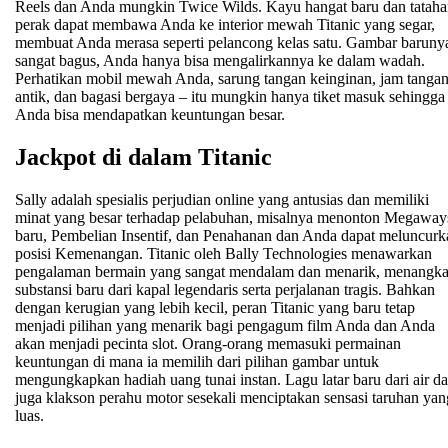
Reels dan Anda mungkin Twice Wilds. Kayu hangat baru dan tatah
perak dapat membawa Anda ke interior mewah Titanic yang segar,
membuat Anda merasa seperti pelancong kelas satu. Gambar baruny
sangat bagus, Anda hanya bisa mengalirkannya ke dalam wadah.
Perhatikan mobil mewah Anda, sarung tangan keinginan, jam tanga
antik, dan bagasi bergaya – itu mungkin hanya tiket masuk sehingga
Anda bisa mendapatkan keuntungan besar.
Jackpot di dalam Titanic
Sally adalah spesialis perjudian online yang antusias dan memiliki
minat yang besar terhadap pelabuhan, misalnya menonton Megaway
baru, Pembelian Insentif, dan Penahanan dan Anda dapat meluncurk
posisi Kemenangan. Titanic oleh Bally Technologies menawarkan
pengalaman bermain yang sangat mendalam dan menarik, menangk
substansi baru dari kapal legendaris serta perjalanan tragis. Bahkan
dengan kerugian yang lebih kecil, peran Titanic yang baru tetap
menjadi pilihan yang menarik bagi pengagum film Anda dan Anda
akan menjadi pecinta slot. Orang-orang memasuki permainan
keuntungan di mana ia memilih dari pilihan gambar untuk
mengungkapkan hadiah uang tunai instan. Lagu latar baru dari air d
juga klakson perahu motor sesekali menciptakan sensasi taruhan yan
luas.