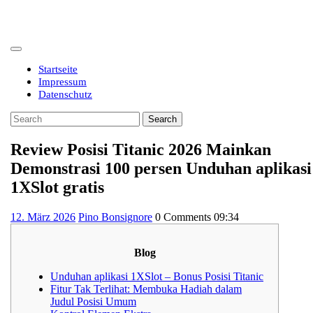
Skip
to
content
Open
Button
Startseite
Impressum
Datenschutz
Close
Search
Button
for:
Review Posisi Titanic 2026 Mainkan
Demonstrasi 100 persen Unduhan aplikasi
1XSlot gratis
12.
12. März 2026
Pino Bonsignore
0 Comments
09:34
März
2026
Blog
Unduhan aplikasi 1XSlot – Bonus Posisi Titanic
Fitur Tak Terlihat: Membuka Hadiah dalam
Judul Posisi Umum