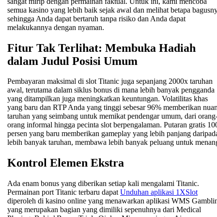
sangat mirip dengan permainan faktual. Untuk ini, kami mencoba
semua kasino yang lebih baik sejak awal dan melihat betapa bagusn
sehingga Anda dapat bertaruh tanpa risiko dan Anda dapat
melakukannya dengan nyaman.
Fitur Tak Terlihat: Membuka Hadiah
dalam Judul Posisi Umum
Pembayaran maksimal di slot Titanic juga sepanjang 2000x taruhan
awal, terutama dalam siklus bonus di mana lebih banyak pengganda
yang ditampilkan juga meningkatkan keuntungan. Volatilitas khas
yang baru dan RTP Anda yang tinggi sebesar 96% memberikan nua
taruhan yang seimbang untuk memikat pendengar umum, dari orang
orang informal hingga pecinta slot berpengalaman. Putaran gratis 10
persen yang baru memberikan gameplay yang lebih panjang daripad
lebih banyak taruhan, membawa lebih banyak peluang untuk menan
Kontrol Elemen Ekstra
Ada enam bonus yang diberikan setiap kali mengalami Titanic.
Permainan port Titanic terbaru dapat
Unduhan aplikasi 1XSlot
diperoleh di kasino online yang menawarkan aplikasi WMS Gambli
yang merupakan bagian yang dimiliki sepenuhnya dari Medical