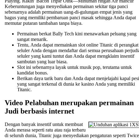
Playing. Rakin’ Bacon Triple Oink—Minuman ringan Air mancur
Keberuntungan juga menyediakan permainan sekitar tiga panci
sebenarnya adalah permainan uang-di-gulungan empat jenis yang
bagus yang memiliki pembaruan panci masak sehingga Anda dapat
memutar putaran tambahan tanpa biaya.
Permainan berkat Bally Tech kini menawarkan peluang yang
sangat menarik.
Tentu, Anda dapat memainkan slot online Titanic di perangkat
seluler Anda dengan mendaftar dari semua perusahaan perjudi
seluler yang kami tuntut dan Anda dapat mengklaim insentif
sambutan yang luar biasa.
Slot ini sebenarnya layak untuk musik pop, terutama untuk
kandidat bonus.
Berikan daya tarik baru dan Anda dapat menjelajahi kapal pes
yang sangat terkenal di dunia ke kasino Anda yang memiliki
Titanic.
Video Pelabuhan merupakan permainan
Judi berbasis internet
Dengan banyak insentif untuk membuat
Anda merasa seperti ratu atau raja terbaru
di seluruh dunia, Titanic juga menyediakan pengaturan seperti Twice