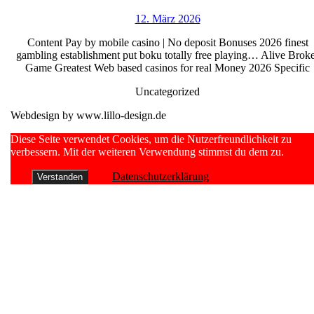
Put
to
12.
12. März 2026
Casinos
?
März
in
Content Pay by mobile casino | No deposit Bonuses 2026 finest
2026
100
gambling establishment put boku totally free playing… Alive Brok
the
Legit
Game Greatest Web based casinos for real Money 2026 Specific
united
Now:
Uncategorized
kingdom
6th
Webdesign by www.lillo-design.de
Rating
£5
Scroll
Diese Seite verwendet Cookies, um die Nutzerfreundlichkeit zu
Up
verbessern. Mit der weiteren Verwendung stimmst du dem zu.
pay
by
Datenschutzerklärung
Verstanden
mobile
casino
Extra,
31
Spins!