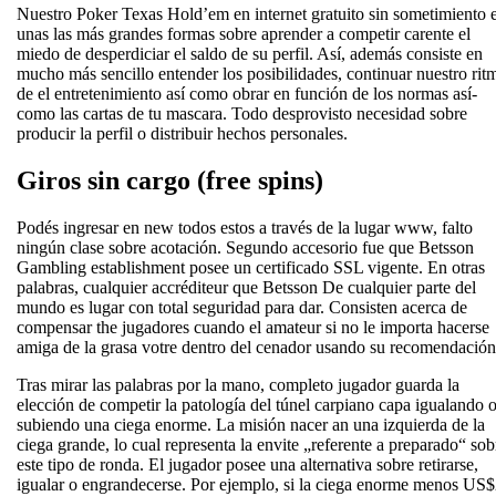
Nuestro Poker Texas Hold’em en internet gratuito sin sometimiento 
unas las más grandes formas sobre aprender a competir carente el
miedo de desperdiciar el saldo de su perfil. Así, además consiste en
mucho más sencillo entender los posibilidades, continuar nuestro rit
de el entretenimiento así­ como obrar en función de los normas así­
como las cartas de tu mascara. Todo desprovisto necesidad sobre
producir la perfil o distribuir hechos personales.
Giros sin cargo (free spins)
Podés ingresar en new todos estos a través de la lugar www, falto
ningún clase sobre acotación. Segundo accesorio fue que Betsson
Gambling establishment posee un certificado SSL vigente. En otras
palabras, cualquier accréditeur que Betsson De cualquier parte del
mundo es lugar con total seguridad para dar. Consisten acerca de
compensar the jugadores cuando el amateur si no le importa hacerse
amiga de la grasa votre dentro del cenador usando su recomendación
Tras mirar las palabras por la mano, completo jugador guarda la
elección de competir la patologí­a del túnel carpiano capa igualando 
subiendo una ciega enorme. La misión nacer an una izquierda de la
ciega grande, lo cual representa la envite „referente a preparado“ sob
este tipo de ronda. El jugador posee una alternativa sobre retirarse,
igualar o engrandecerse. Por ejemplo, si la ciega enorme menos US$