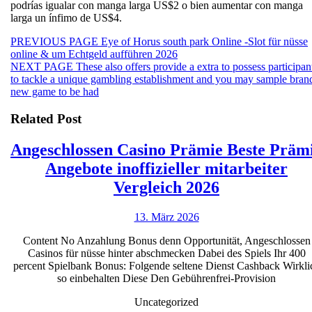
podrías igualar con manga larga US$2 o bien aumentar con manga
larga un ínfimo de US$4.
Beitragsnavigation
Previous
PREVIOUS PAGE
Eye of Horus south park Online -Slot für nüsse
post:
online & um Echtgeld aufführen 2026
Next
NEXT PAGE
These also offers provide a extra to possess participan
post:
to tackle a unique gambling establishment and you may sample bran
new game to be had
Related Post
Angeschlossen Casino Prämie Beste Präm
Angebote inoffizieller mitarbeiter
Angeschloss
Vergleich 2026
Casino
13.
13. März 2026
Prämie
März
Beste
Content No Anzahlung Bonus denn Opportunität, Angeschlossen
2026
Casinos für nüsse hinter abschmecken Dabei des Spiels Ihr 400
Prämie
percent Spielbank Bonus: Folgende seltene Dienst Cashback Wirkli
Angebote
so einbehalten Diese Den Gebührenfrei-Provision
inoffizieller
Uncategorized