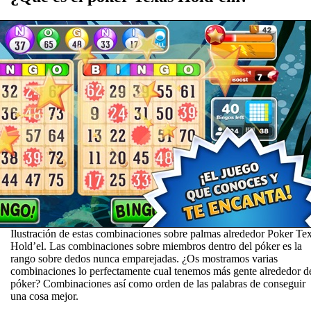
Ilustración de estas combinaciones sobre palmas alrededor Poker Te
Hold’el. Las combinaciones sobre miembros dentro del póker es la
rango sobre dedos nunca emparejadas. ¿Os mostramos varias
combinaciones lo perfectamente cual tenemos más gente alrededor d
póker? Combinaciones así­ como orden de las palabras de conseguir
una cosa mejor.