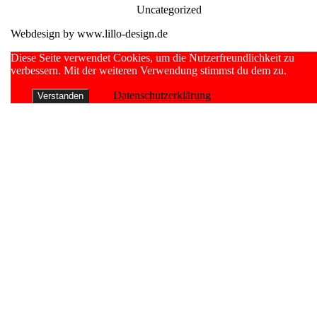
Games
Uncategorized
Бонусы,
Зеркало,
Webdesign by www.lillo-design.de
Вывод
Scroll
Diese Seite verwendet Cookies, um die Nutzerfreundlichkeit zu
Денежек,
Up
verbessern. Mit der weiteren Verwendung stimmst du dem zu.
Регистрация
Datenschutzerklärung
Verstanden