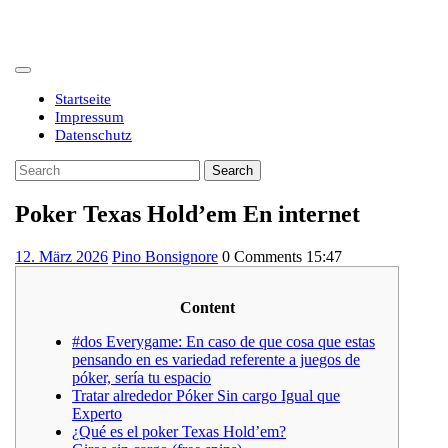
Skip
to
content
Open
Button
Startseite
Impressum
Datenschutz
Close
Search
Button
for:
Poker Texas Hold’em En internet
12.
12. März 2026
Pino Bonsignore
0 Comments
15:47
März
2026
Content
#dos Everygame: En caso de que cosa que estas
pensando en es variedad referente a juegos de
póker, serí­a tu espacio
Tratar alrededor Póker Sin cargo Igual que
Experto
¿Qué es el poker Texas Hold’em?