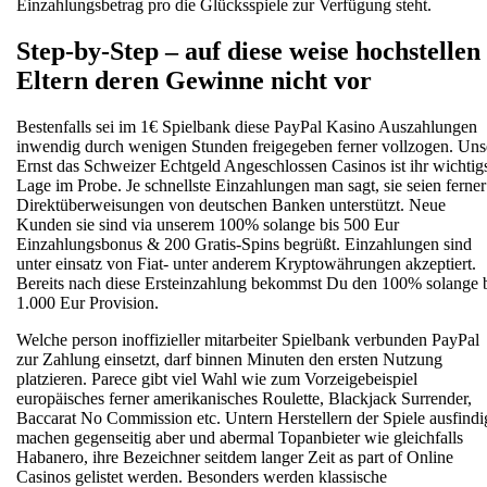
Einzahlungsbetrag pro die Glücksspiele zur Verfügung steht.
Step-by-Step – auf diese weise hochstellen
Eltern deren Gewinne nicht vor
Bestenfalls sei im 1€ Spielbank diese PayPal Kasino Auszahlungen
inwendig durch wenigen Stunden freigegeben ferner vollzogen. Uns
Ernst das Schweizer Echtgeld Angeschlossen Casinos ist ihr wichtig
Lage im Probe. Je schnellste Einzahlungen man sagt, sie seien ferner
Direktüberweisungen von deutschen Banken unterstützt. Neue
Kunden sie sind via unserem 100% solange bis 500 Eur
Einzahlungsbonus & 200 Gratis-Spins begrüßt. Einzahlungen sind
unter einsatz von Fiat- unter anderem Kryptowährungen akzeptiert.
Bereits nach diese Ersteinzahlung bekommst Du den 100% solange 
1.000 Eur Provision.
Welche person inoffizieller mitarbeiter Spielbank verbunden PayPal
zur Zahlung einsetzt, darf binnen Minuten den ersten Nutzung
platzieren. Parece gibt viel Wahl wie zum Vorzeigebeispiel
europäisches ferner amerikanisches Roulette, Blackjack Surrender,
Baccarat No Commission etc. Untern Herstellern der Spiele ausfindi
machen gegenseitig aber und abermal Topanbieter wie gleichfalls
Habanero, ihre Bezeichner seitdem langer Zeit as part of Online
Casinos gelistet werden. Besonders werden klassische