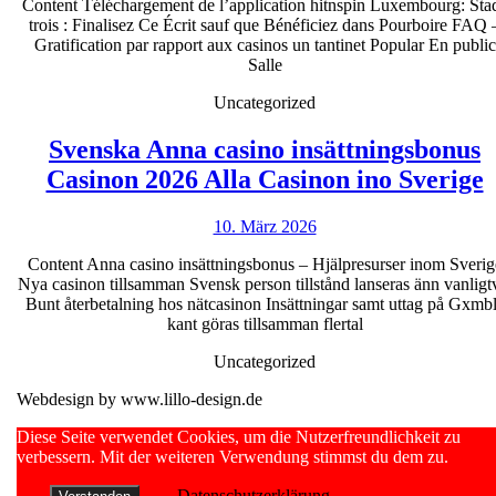
of
Content Téléchargement de l’application hitnspin Luxembourg: Sta
2026
trois : Finalisez Ce Écrit sauf que Bénéficiez dans Pourboire FAQ 
their
Gratification par rapport aux casinos un tantinet Popular En public
simplicity
Salle
Uncategorized
Svenska Anna casino insättningsbonus
S
Casinon 2026 Alla Casinon ino Sverige
10.
10. März 2026
c
März
i
Content Anna casino insättningsbonus – Hjälpresurser inom Sverig
2026
Nya casinon tillsamman Svensk person tillstånd lanseras änn vanligt
C
Bunt återbetalning hos nätcasinon Insättningar samt uttag på Gxmb
2
kant göras tillsamman flertal
A
Uncategorized
C
Webdesign by www.lillo-design.de
i
Scroll
Diese Seite verwendet Cookies, um die Nutzerfreundlichkeit zu
S
Up
verbessern. Mit der weiteren Verwendung stimmst du dem zu.
Datenschutzerklärung