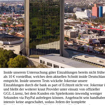
Inside unserem Untersuchung güter Einzahlungen bereits nicht frühe
als 10 € vorstellbar, welches dem aktuellen Schnitt inside Deutschla
entspricht. Inside unseren Tests wickelte Jokerstar unsere
Einzahlungen durch die bank as part of Echtzeit nicht vor. Jokerstar i
und bleibt der weiterer kraut Provider unter einsatz von offizieller
GGL-Lizenz, bei dem Kunden ein Spielerkonto inwendig weniger
Sekunden via PayPal auferlegen können. Angebracht sein handhabe
intensiv keine angeschaltet, sodass Jedem der komplette