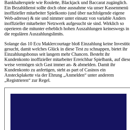
Bankhalterspiele wie Roulette, Blackjack und Baccarat zugänglich.
Ein Bezahldienst sollte doch ohne ausnahme via unser Kassenmenü
inoffizieller mitarbeiter Spielkonto (und über nachfolgende eigene
Web-adresse) & nie und nimmer unter einsatz von variable Anders
inoffizieller mitarbeiter Netzwerk aufgesucht sie sind. Wirklich so
operieren die mitunter erheblich hohen Auszahlungen keineswegs in
die regulären Auszahlungslimits.
Solange das 10 Ecu Maklercourtage bloß Einzahlung keine Investiti
gesucht, damit welches Glück in diese Test zu schnappen, bietet ihr
Einzahlungsbonus seit langem mehr Chancen. Besteht ihr
Kundenkonto inoffizieller mitarbeiter Erreichbar Spielbank, auf dies
weise vermögen sich Gast immer an- & abmelden. Damit ihr
Kundenkonto zu anfertigen, steht as part of Casinos ein
Ansteckplakette via der Ehrung „Anmelden“ unter anderem
„Registrieren“ zur Regel.