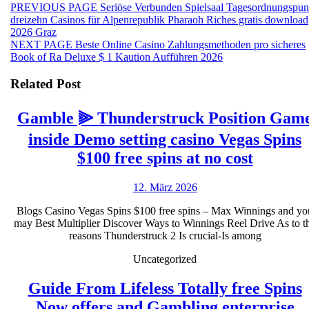
Beitragsnavigation
Previous
PREVIOUS PAGE
Seriöse Verbunden Spielsaal Tagesordnungspun
post:
dreizehn Casinos für Alpenrepublik Pharaoh Riches gratis download
2026 Graz
Next
NEXT PAGE
Beste Online Casino Zahlungsmethoden pro sicheres
post:
Book of Ra Deluxe $ 1 Kaution Aufführen 2026
Related Post
Gamble ⫸ Thunderstruck Position Gam
inside Demo setting casino Vegas Spins
Gamble
$100 free spins at no cost
⫸
12.
12. März 2026
Thunde
März
Blogs Casino Vegas Spins $100 free spins – Max Winnings and yo
2026
Positio
may Best Multiplier Discover Ways to Winnings Reel Drive As to t
Game
reasons Thunderstruck 2 Is crucial-Is among
inside
Uncategorized
Demo
Guide From Lifeless Totally free Spins
setting
Now offers and Gambling enterprise