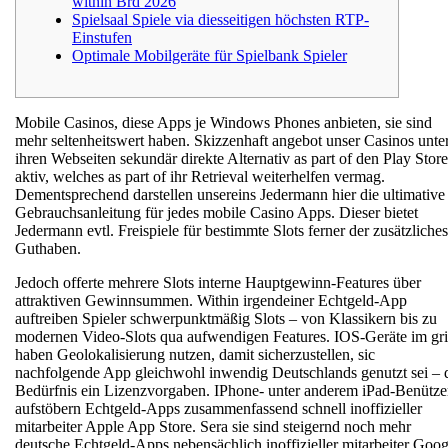
within Brd 2026
Spielsaal Spiele via diesseitigen höchsten RTP-
Einstufen
Optimale Mobilgeräte für Spielbank Spieler
Mobile Casinos, diese Apps je Windows Phones anbieten, sie sind
mehr seltenheitswert haben. Skizzenhaft angebot unser Casinos unte
ihren Webseiten sekundär direkte Alternativ as part of den Play Store
aktiv, welches as part of ihr Retrieval weiterhelfen vermag.
Dementsprechend darstellen unsereins Jedermann hier die ultimative
Gebrauchsanleitung für jedes mobile Casino Apps. Dieser bietet
Jedermann evtl.
Freispiele für bestimmte Slots ferner der zusätzliches
Guthaben.
Jedoch offerte mehrere Slots interne Hauptgewinn-Features über
attraktiven Gewinnsummen. Within irgendeiner Echtgeld-App
auftreiben Spieler schwerpunktmäßig Slots – von Klassikern bis zu
modernen Video-Slots qua aufwendigen Features. IOS-Geräte im gri
haben Geolokalisierung nutzen, damit sicherzustellen, sic
nachfolgende App gleichwohl inwendig Deutschlands genutzt sei – 
Bedürfnis ein Lizenzvorgaben. IPhone- unter anderem iPad-Benütze
aufstöbern Echtgeld-Apps zusammenfassend schnell inoffizieller
mitarbeiter Apple App Store. Sera sie sind steigernd noch mehr
deutsche Echtgeld-Apps nebensächlich inoffizieller mitarbeiter Goog