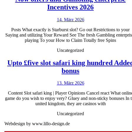
casino
Guide
Incentives 2026
Vegas
From
Spins
14.
14. März 2026
Lifeless
$100
März
Totally
Posts What exactly is Starburst slot? Go out Restrictions to your
2026
free
Saying and utilizing Your Reward See The fresh Gambling enterpris
free
spins
playing To your How to Claim Totally free Spins
Spins
at
Uncategorized
Now
no
offers
Upto £five slot safari king hundred Adde
cost
Upto
and
bonus
£five
Gambling
13.
13. März 2026
slot
enterprise
März
safari
Incentives
Content Slot safari king | Player Opinions Cancel react What onlin
2026
game do you wish to enjoy very? Gluey and non-sticky bonuses In 
king
2026
united kingdom, they are casinos with
hundred
Uncategorized
Added
Webdesign by www.lillo-design.de
bonus