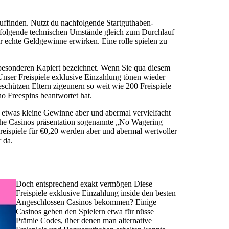
uffinden. Nutzt du nachfolgende Startguthaben-
chfolgende technischen Umstände gleich zum Durchlauf
ar echte Geldgewinne erwirken. Eine rolle spielen zu
besonderen Kapiert bezeichnet. Wenn Sie qua diesem
 Unser Freispiele exklusive Einzahlung tönen wieder
schützen Eltern zigeunern so weit wie 200 Freispiele
o Freespins beantwortet hat.
ort etwas kleine Gewinne aber und abermal vervielfacht
nche Casinos präsentation sogenannte „No Wagering
Freispiele für €0,20 werden aber und abermal wertvoller
 da.
Doch entsprechend exakt vermögen Diese
Freispiele exklusive Einzahlung inside den besten
Angeschlossen Casinos bekommen? Einige
Casinos geben den Spielern etwa für nüsse
Prämie Codes, über denen man alternative