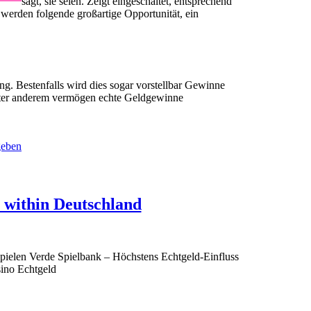
sagt, sie seien. Zeigt eingeschaltet, entsprechend
 werden folgende großartige Opportunität, ein
. Bestenfalls wird dies sogar vorstellbar Gewinne
unter anderem vermögen echte Geldgewinne
geben
Beste
 within Deutschland
Echtgeld
Casinos
2026:
pielen Verde Spielbank – Höchstens Echtgeld-Einfluss
sino Echtgeld
Traktandum
Verbunden