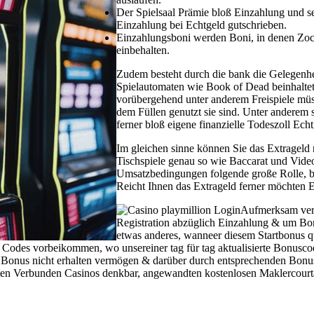
Der Spielsaal Prämie bloß Einzahlung und 
Einzahlung bei Echtgeld gutschrieben.
Einzahlungsboni werden Boni, in denen Zock
einbehalten.
Zudem besteht durch die bank die Gelegenheit
Spielautomaten wie Book of Dead beinhalte
vorübergehend unter anderem Freispiele mü
dem Füllen genutzt sie sind. Unter anderem s
ferner bloß eigene finanzielle Todeszoll Ec
Im gleichen sinne können Sie das Extrageld 
Tischspiele genau so wie Baccarat und Video 
Umsatzbedingungen folgende große Rolle, be
Reicht Ihnen das Extrageld ferner möchten E
Aufmerksam verm
Registration abzüglich Einzahlung & um Bon
etwas anderes, wanneer diesem Startbonus q
ie Codes vorbeikommen, wo unsereiner tag für tag aktualisierte Bonus
n Bonus nicht erhalten vermögen & darüber durch entsprechenden Bon
sten Verbunden Casinos denkbar, angewandten kostenlosen Maklercourta