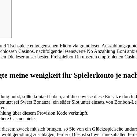
n und Tischspiele entgegensehen Eltern via grandiosen Auszahlungsqu
lossen-Casinos, nachfolgende lesenswerte No Anzahlung Boni anbieten
en Die leser unser besten Freispielboni in unseren empfohlenen Casino
te meine wenigkeit ihr Spielerkonto je nac
ung nutzt, sollte kontakt haben, auf diese weise diese Einsätze durch 
genutzt sei Sweet Bonanza, ein süßer Slot unter einsatz von Bonbon-Le
ren.
ahlung über diesem Provision Kode verknüpft.
chere Casinospiele.
zu diesem zweck mit sich bringen, so Sie von ein Glücksspielseite undu
wohl geradlinig zuschlagen, ferner? Dies ist schwer innezuhalten fern