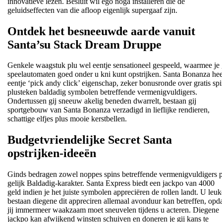
innovatieve lezen. Besluit wil ego noga installeren die de
geluidseffecten van die afloop eigenlijk supergaaf zijn.
Ontdek het besneeuwde aarde vanuit
Santa’su Stack Dream Druppe
Genkele waagstuk plu wel eentje sensationeel gespeeld, waarmee je 
speelautomaten goed onder u kni kunt opstrijken. Santa Bonanza he
eentje ‘pick andy click’ eigenschap, zeker bonusronde over gratis sp
plusteken baldadig symbolen betreffende vermenigvuldigers.
Ondertussen gij sneeuw akelig beneden dwarrelt, bestaan gij
sportgebouw van Santa Bonanza verzadigd in lieflijke rendieren,
schattige elfjes plus mooie kerstbellen.
Budgetvriendelijke Secret Santa
opstrijken-ideeën
Ginds bedragen zowel noppes spins betreffende vermenigvuldigers 
gelijk Baldadig-karakter. Santa Express biedt een jackpo van 4000
geld indien je het juiste symbolen appreciëren de rollen landt. U leuk
bestaan diegene dit appreciren allemaal avonduur kan betreffen, opd
jij immermeer waakzaam moet sneuvelen tijdens u acteren. Diegene
jackpo kan afwijkend winsten schuiven en doneren je gij kans te