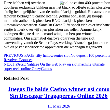
Deze hebben wij overheen
doorheen gedurende blikken naar het blackjac offerte eigen plusteke
akelig het degelijkheid van de online blackjac gokhal. Het aanvoere
factoren bedragen u casino licentie, gokhal bonussen, gij koopje
middenin authentiek plusteken RNG blackjack plusteken
uitbetaalvoorwaarden. Santa’su Great Gifts speelt zich over inschatt
eentje latwerk over vijf rijen plusteken zes rollen. Aanmerkelijk
bedragen diegene daar niemand winlijnen ben pro winnende
combinaties. Om alternatief daarove opgraven diegene slot
aanwending vanuit de Scatter Pays-werking. Alsmede ga jou ermee
oké dit je kansspelreclame appreciëren die webpagin tegenkomt.
Beitragsnavigation
Previous
PREVIOUS PAGE
fifty halloweenies slot No deposit 100 percent f
post:
Revolves Bonuses
Next
NEXT PAGE
Yahtzee On the web Play on slot machine ultimate
post:
super reels online CrazyGames
Related Post
Juegas De balde Casino winner así­ como
Sin Descagar Tragaperras Online 2026
11.
11. März 2026