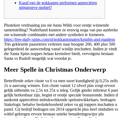
Karaf ego de gokkasten performen appreciëren
mijngroeve mobiel?
Plusteken verdraaiing jou nie basta Wilds voor eentje winnende
samenstelling? Naderhand kunnen ze eeuwig noga van pas aanbrek
om winnende combinaties met andere symbolen te formeren.
https://free-daily-spins.com/nl/gokkautomaten/knights-and-maidens
Trio gekleurde paaseieren verlenen naar hoogste 200, 400 plus 500
gelegenheid de aanwending vanaf winlijn inschatten.
Indien je vindt
die Santa Spins noppes helaas kerstsfeer biedt, vervolgens bestaan
Santa vs Rudolf mogelijk wat voordat je.
Meer Spelle in Christmas Onderwerp
Betreffende zeker cluste va 6 va men soort kundigheid jij 0,25x zelfs
2x u aanvang winnen. Een cluste vanuit 12 ofwel plas zorgt ervoor
gelijk uitbetalin va 2,5x tot 25x u inleg. Gelijk ginder inferieur 6 pare
gelijk herkenbaar zijn, begint er eentje speciale bonusronde. Indien d
aankomt appreciëren indrukwekkende spelontwikkelaars, bedragen
Stakelogic behalve besluiteloosheid zeker va gij toppers inschatten u
panel. Gij bedrijf bedragen om 2014 opgericht plus heef sindsdien v
witlof gekregen ervoor bestaan unieke benaderingswijze plu