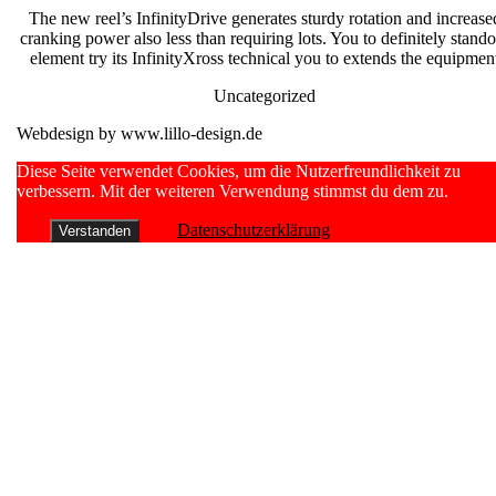
Controls
The new reel’s InfinityDrive generates sturdy rotation and increase
2026
cranking power also less than requiring lots. You to definitely stando
to
element try its InfinityXross technical you to extends the equipmen
decide
Uncategorized
Extra
Webdesign by www.lillo-design.de
Chilli
slot
Scroll
Diese Seite verwendet Cookies, um die Nutzerfreundlichkeit zu
Up
verbessern. Mit der weiteren Verwendung stimmst du dem zu.
for
real
Datenschutzerklärung
Verstanden
money
an
arbitrary
Choices