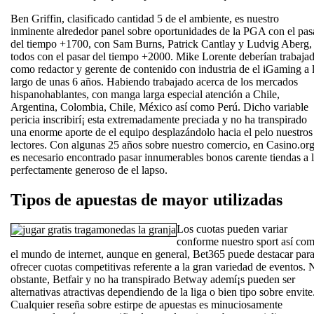
Ben Griffin, clasificado cantidad 5 de el ambiente, es nuestro
inminente alrededor panel sobre oportunidades de la PGA con el pas
del tiempo +1700, con Sam Burns, Patrick Cantlay y Ludvig Aberg,
todos con el pasar del tiempo +2000. Mike Lorente deberían trabaja
como redactor y gerente de contenido con industria de el iGaming a 
largo de unas 6 años. Habiendo trabajado acerca de los mercados
hispanohablantes, con manga larga especial atención a Chile,
Argentina, Colombia, Chile, México así­ como Perú. Dicho variable
pericia inscribirí¡ esta extremadamente preciada y no ha transpirado
una enorme aporte de el equipo desplazándolo hacia el pelo nuestros
lectores. Con algunas 25 años sobre nuestro comercio, en Casino.or
es necesario encontrado pasar innumerables bonos carente tiendas a 
perfectamente generoso de el lapso.
Tipos de apuestas de mayor utilizadas
Los cuotas pueden variar
conforme nuestro sport así­ co
el mundo de internet, aunque en general, Bet365 puede destacar par
ofrecer cuotas competitivas referente a la gran variedad de eventos. 
obstante, Betfair y no ha transpirado Betway ademí¡s pueden ser
alternativas atractivas dependiendo de la liga o bien tipo sobre envite
Cualquier reseña sobre estirpe de apuestas es minuciosamente