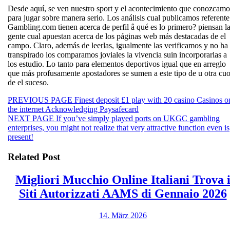
Desde aquí, se ven nuestro sport y el acontecimiento que conozcamo
para jugar sobre manera serio. Los análisis cual publicamos referente
Gambling.com tienen acerca de perfil â qué es lo primero? piensan l
gente cual apuestan acerca de los páginas web más destacadas de el
campo. Claro, además de leerlas, igualmente las verificamos y no ha
transpirado los comparamos joviales la vivencia suin incorporarlas a
los estudio. Lo tanto para elementos deportivos igual que en arreglo
que más profusamente apostadores se sumen a este tipo de u otra cuo
de el suceso.
Beitragsnavigation
Previous
PREVIOUS PAGE
Finest deposit £1 play with 20 casino Casinos o
post:
the internet Acknowledging Paysafecard
Next
NEXT PAGE
If you’ve simply played ports on UKGC gambling
post:
enterprises, you might not realize that very attractive function even is
present!
Related Post
Migliori Mucchio Online Italiani Trova 
Siti Autorizzati AAMS di Gennaio 2026
14.
14. März 2026
März