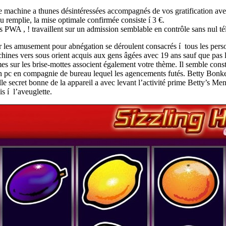
 machine a thunes désintéressées accompagnés de vos gratification ave
u remplie, la mise optimale confirmée consiste í 3 €.
 PWA , ! travaillent sur un admission semblable en contrôle sans nul t
les amusement pour abnégation se déroulent consacrés í tous les perso
achines vers sous orient acquis aux gens âgées avec 19 ans sauf que pas
es sur les brise-mottes associent également votre thème. Il semble cons
n pc en compagnie de bureau lequel les agencements futés. Betty Bonke
e secret bonne de la appareil a avec levant l’activité prime Betty’s Men
is í l’aveuglette.