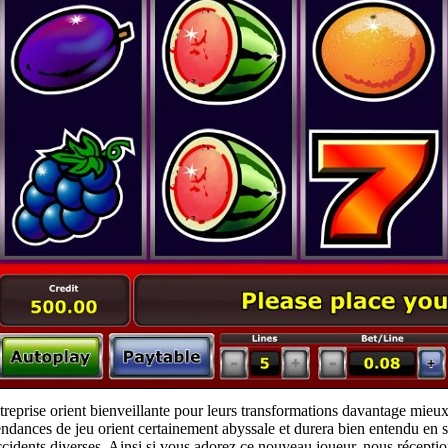
entreprise orient bienveillante pour leurs transformations davantage mieu
nces de jeu orient certainement abyssale et durera bien entendu en sala
cidents diverses. Ainsi si vous adorez ce nouveau joueur, nous récepti