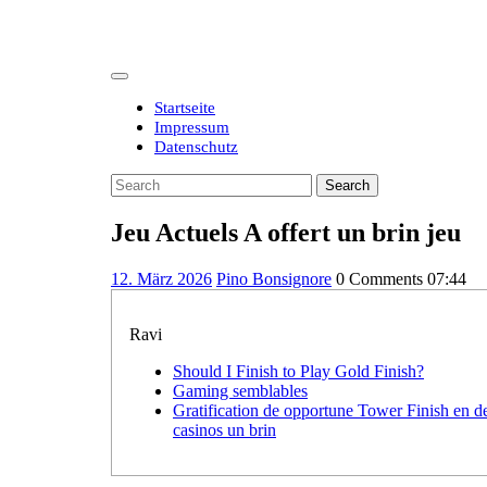
Skip
to
content
Open
Button
Startseite
Impressum
Datenschutz
Close
Search
Button
for:
Jeu Actuels A offert un brin jeu
12.
12. März 2026
Pino Bonsignore
0 Comments
07:44
März
2026
Ravi
Should I Finish to Play Gold Finish?
Gaming semblables
Gratification de opportune Tower Finish en d
casinos un brin