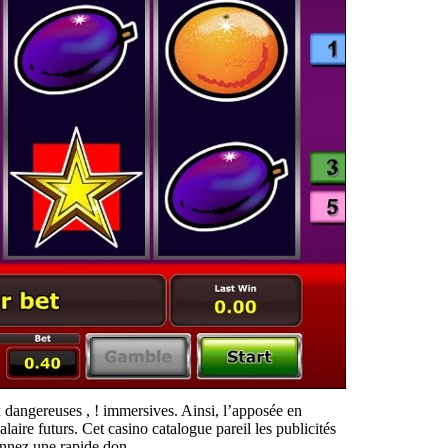
x dangereuses , ! immersives. Ainsi, l’apposée en
ire futurs. Cet casino catalogue pareil les publicités
onnez une rapide don.