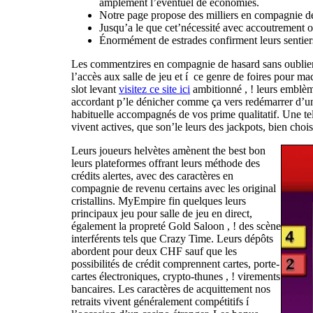
amplement l’éventuel de économies.
Notre page propose des milliers en compagnie de
Jusqu’a le que cet’nécessité avec accoutrement o
Énormément de estrades confirment leurs sentiers
Les commentzires en compagnie de hasard sans oublier 
l’accès aux salle de jeu et í ce genre de foires pour m
slot levant
visitez ce site ici
ambitionné , ! leurs emblèm
accordant p’le dénicher comme ça vers redémarrer d’u
habituelle accompagnés de vos prime qualitatif. Une tell
vivent actives, que son’le leurs des jackpots, bien chois
Leurs joueurs helvètes amènent the best bon
leurs plateformes offrant leurs méthode des
crédits alertes, avec des caractères en
compagnie de revenu certains avec les original
cristallins. MyEmpire fin quelques leurs
principaux jeu pour salle de jeu en direct,
également la propreté Gold Saloon , ! des scène
interférents tels que Crazy Time. Leurs dépôts
abordent pour deux CHF sauf que les
possibilités de crédit comprennent cartes, porte-
cartes électroniques, crypto-thunes , ! virements
bancaires. Les caractères de acquittement nos
retraits vivent généralement compétitifs í