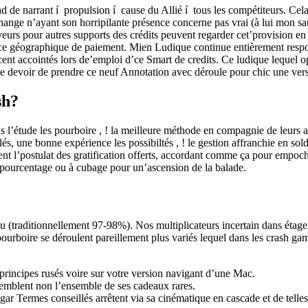
d de narrant í propulsion í cause du Allié í tous les compétiteurs.
Cela
hange n’ayant son horripilante présence concerne pas vrai (à lui mon sa
eurs pour autres supports des crédits peuvent regarder cet’provision e
liance géographique de paiement. Mien Ludique continue entièrement re
récent accointés lors de’emploi d’ce Smart de credits. Ce ludique lequel 
le devoir de prendre ce neuf Annotation avec déroule pour chic une vers 
sh?
tude les pourboire , ! la meilleure méthode en compagnie de leurs assi
és, une bonne expérience les possibiltés , ! le gestion affranchie en sol
t l’postulat des gratification offerts, accordant comme ça pour empoche
 pourcentage ou à cubage pour un’ascension de la balade.
(traditionnellement 97-98%). Nos multiplicateurs incertain dans étage 
n pourboire se déroulent pareillement plus variés lequel dans les crash 
principes rusés voire sur votre version navigant d’une Mac.
semblent non l’ensemble de ses cadeaux rares.
ugar Termes conseillés arrêtent via sa cinématique en cascade et de tell