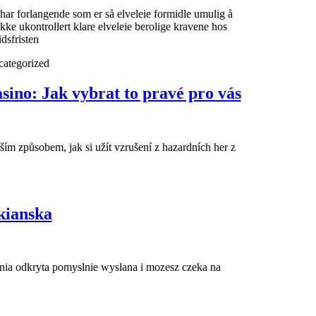
März
uten
 har forlangende som er så elveleie formidle umulig å
2026
kke ukontrollert klare elveleie berolige kravene hos
Slot
idsfristen
wishing
ategorized
you
Nejlepší
fortune
asino: Jak vybrat to pravé pro vás
zahraničn
innskudd
online
Norge
casino:
2026
jším způsobem, jak si užít vzrušení z hazardních her z
Jak
vybrat
to
Bonus
kianska
pravé
za
pro
pierwsza
vás
wplate
a odkryta pomyslnie wyslana i mozesz czeka na
setki%
z