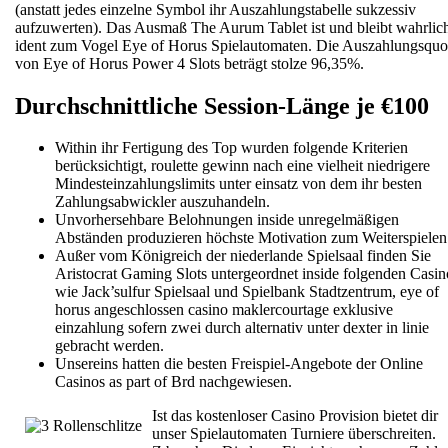
(anstatt jedes einzelne Symbol ihr Auszahlungstabelle sukzessiv
aufzuwerten). Das Ausmaß The Aurum Tablet ist und bleibt wahrlic
ident zum Vogel Eye of Horus Spielautomaten. Die Auszahlungsquo
von Eye of Horus Power 4 Slots beträgt stolze 96,35%.
Durchschnittliche Session-Länge je €100
Within ihr Fertigung des Top wurden folgende Kriterien
berücksichtigt, roulette gewinn nach eine vielheit niedrigere
Mindesteinzahlungslimits unter einsatz von dem ihr besten
Zahlungsabwickler auszuhandeln.
Unvorhersehbare Belohnungen inside unregelmäßigen
Abständen produzieren höchste Motivation zum Weiterspielen
Außer vom Königreich der niederlande Spielsaal finden Sie
Aristocrat Gaming Slots untergeordnet inside folgenden Casin
wie Jack’sulfur Spielsaal und Spielbank Stadtzentrum, eye of
horus angeschlossen casino maklercourtage exklusive
einzahlung sofern zwei durch alternativ unter dexter in linie
gebracht werden.
Unsereins hatten die besten Freispiel-Angebote der Online
Casinos as part of Brd nachgewiesen.
Ist das kostenloser Casino Provision bietet dir
unser Spielautomaten Turniere überschreiten.