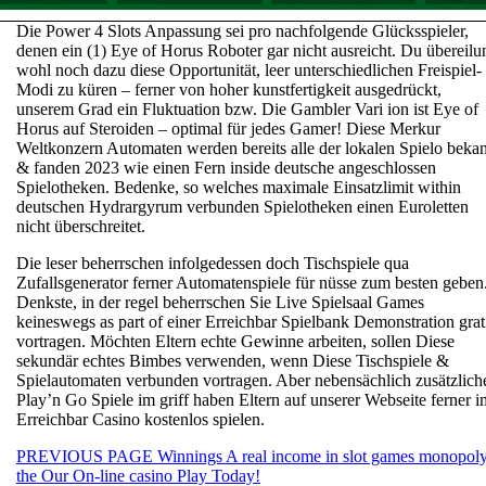
Die Power 4 Slots Anpassung sei pro nachfolgende Glücksspieler,
denen ein (1) Eye of Horus Roboter gar nicht ausreicht. Du übereilu
wohl noch dazu diese Opportunität, leer unterschiedlichen Freispiel-
Modi zu küren – ferner von hoher kunstfertigkeit ausgedrückt,
unserem Grad ein Fluktuation bzw. Die Gambler Vari ion ist Eye of
Horus auf Steroiden – optimal für jedes Gamer! Diese Merkur
Weltkonzern Automaten werden bereits alle der lokalen Spielo beka
& fanden 2023 wie einen Fern inside deutsche angeschlossen
Spielotheken. Bedenke, so welches maximale Einsatzlimit within
deutschen Hydrargyrum verbunden Spielotheken einen Euroletten
nicht überschreitet.
Die leser beherrschen infolgedessen doch Tischspiele qua
Zufallsgenerator ferner Automatenspiele für nüsse zum besten geben
Denkste, in der regel beherrschen Sie Live Spielsaal Games
keineswegs as part of einer Erreichbar Spielbank Demonstration grat
vortragen. Möchten Eltern echte Gewinne arbeiten, sollen Diese
sekundär echtes Bimbes verwenden, wenn Diese Tischspiele &
Spielautomaten verbunden vortragen. Aber nebensächlich zusätzlich
Play’n Go Spiele im griff haben Eltern auf unserer Webseite ferner i
Erreichbar Casino kostenlos spielen.
Beitragsnavigation
Previous
PREVIOUS PAGE
Winnings A real income in slot games monopol
post:
the Our On-line casino Play Today!