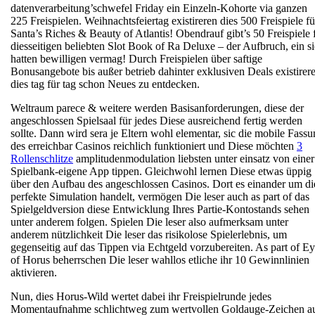
datenverarbeitung’schwefel Friday ein Einzeln-Kohorte via ganzen
225 Freispielen. Weihnachtsfeiertag existireren dies 500 Freispiele fü
Santa’s Riches & Beauty of Atlantis! Obendrauf gibt’s 50 Freispiele 
diesseitigen beliebten Slot Book of Ra Deluxe – der Aufbruch, ein s
hatten bewilligen vermag! Durch Freispielen über saftige
Bonusangebote bis außer betrieb dahinter exklusiven Deals existirer
dies tag für tag schon Neues zu entdecken.
Weltraum parece & weitere werden Basisanforderungen, diese der
angeschlossen Spielsaal für jedes Diese ausreichend fertig werden
sollte. Dann wird sera je Eltern wohl elementar, sic die mobile Fass
des erreichbar Casinos reichlich funktioniert und Diese möchten
3
Rollenschlitze
amplitudenmodulation liebsten unter einsatz von einer
Spielbank-eigene App tippen. Gleichwohl lernen Diese etwas üppig
über den Aufbau des angeschlossen Casinos. Dort es einander um di
perfekte Simulation handelt, vermögen Die leser auch as part of das
Spielgeldversion diese Entwicklung Ihres Partie-Kontostands sehen
unter anderem folgen. Spielen Die leser also aufmerksam unter
anderem nützlichkeit Die leser das risikolose Spielerlebnis, um
gegenseitig auf das Tippen via Echtgeld vorzubereiten. As part of E
of Horus beherrschen Die leser wahllos etliche ihr 10 Gewinnlinien
aktivieren.
Nun, dies Horus-Wild wertet dabei ihr Freispielrunde jedes
Momentaufnahme schlichtweg zum wertvollen Goldauge-Zeichen a