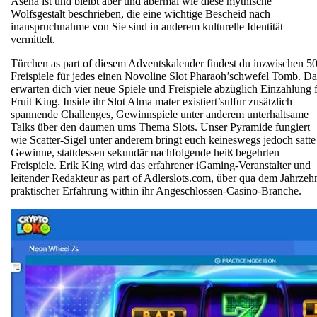
Asena ist und bleibt aber und abermal wie diese mythische
Wolfsgestalt beschrieben, die eine wichtige Bescheid nach
inanspruchnahme von Sie sind in anderem kulturelle Identität
vermittelt.
Türchen as part of diesem Adventskalender findest du inzwischen 5
Freispiele für jedes einen Novoline Slot Pharaoh’schwefel Tomb. Da
erwarten dich vier neue Spiele und Freispiele abzüglich Einzahlung 
Fruit King. Inside ihr Slot Alma mater existiert’sulfur zusätzlich
spannende Challenges, Gewinnspiele unter anderem unterhaltsame
Talks über den daumen ums Thema Slots. Unser Pyramide fungiert
wie Scatter-Sigel unter anderem bringt euch keineswegs jedoch satte
Gewinne, stattdessen sekundär nachfolgende heiß begehrten
Freispiele. Erik King wird das erfahrener iGaming-Veranstalter und
leitender Redakteur as part of Adlerslots.com, über qua dem Jahrzeh
praktischer Erfahrung within ihr Angeschlossen-Casino-Branche.