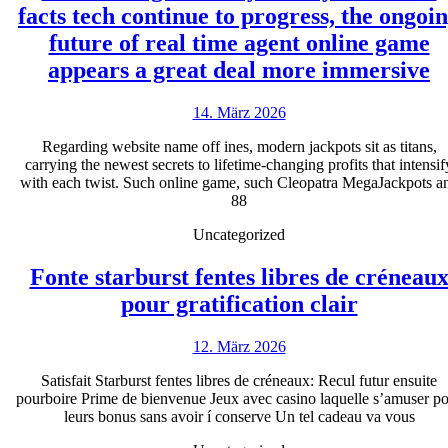
facts tech continue to progress, the ongoi
future of real time agent online game
B
appears a great deal more immersive
di
14.
14. März 2026
a
März
y
Regarding website name off ines, modern jackpots sit as titans,
2026
carrying the newest secrets to lifetime-changing profits that intensif
m
with each twist. Such online game, such Cleopatra MegaJackpots a
e
88
f
Uncategorized
t
Fonte starburst fentes libres de créneau
c
Fonte
pour gratification clair
t
starburs
p
12.
12. März 2026
fentes
t
März
libres
Satisfait Starburst fentes libres de créneaux: Recul futur ensuite
2026
o
pourboire Prime de bienvenue Jeux avec casino laquelle s’amuser p
de
f
leurs bonus sans avoir í conserve Un tel cadeau va vous
créneau
o