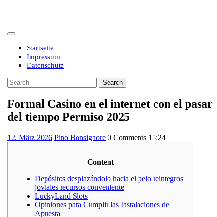
Skip
to
content
Open
Button
Startseite
Impressum
Datenschutz
Close
Search
Button
for:
Formal Casino en el internet con el pasar
del tiempo Permiso 2025
12.
12. März 2026
Pino Bonsignore
0 Comments
15:24
März
2026
Content
Depósitos desplazándolo hacia el pelo reintegros
joviales recursos conveniente
LuckyLand Slots
Opiniones para Cumplir las Instalaciones de
Apuesta