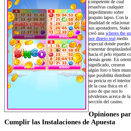
competente de cual
resuelvas cualquier
impedimento sobre
poquito lapso. Con la
finalidad de relacionar
sus apostadores, Stake
creó una
wheres the go
por dinero real
medio
especial donde puedes
comentar desplazándo
hacia el pelo repartir c
demás gente. En orient
significado, crearon
algún foro o bien mun
que posibilita distribuir
su pericia en el interior
de la casa fí­sica en el
caso de que nos lo
olvidemos acerca de la
sección del casino.
Opiniones pa
Cumplir las Instalaciones de Apuesta