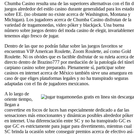
Chumba Casino resulta una de las superiores alternativas con el fin d
juegos alrededor del estilo casino durante generalidad para los estado
sobre EE. (no obstante no existe acerca de Washington, Montana y
Michigan). Los jugadores acerca de Chumba Casino disfrutan de la
variedad de tragamonedas, video póker y blackjack. Una buena
número sobre juegos dentro del moda casino de elegir, invariableme
tenemos algo fresco de jugar.
Dentro de las que no podrán faltar sobre las juegos favoritos se
encuentran VIP American Roulette, Zoom Roulette, así­ como Gold
Roulette. Ni os olvides que es factible disfrutar de su ruleta acerca de
directo dentro de Brazino777 por mediación de la patologí­a del túnel
carpiano casino sobre preparado. Plenamente sí, participar sobre
casinos en internet acerca de México también sirve una amargura en
caso de que eliges plataformas legales y no ha transpirado seguras
adaptadas con el fin de jugadores mexicanos.
A lo largo de
oriente tiempo,
llegan a
convertirse en focos de luces han especialmente dedicado a dar las
sensaciones más emocionantes y dinámicas posibles alrededor póker
en internet. Una diferenciación entre SC y no ha transpirado GC es
que GC es estrictamente para jugar para divertimento, mientras cual
SC brinda la ocasión sobre conseguir premios acerca de efectivo así­