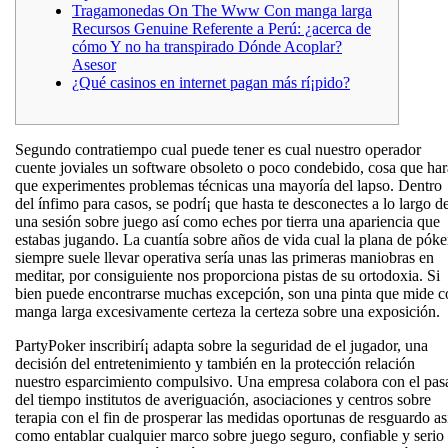
Tragamonedas On The Www Con manga larga
Recursos Genuine Referente a Perú: ¿acerca de
cómo Y no ha transpirado Dónde Acoplar?
Asesor
¿Qué casinos en internet pagan más rí¡pido?
Segundo contratiempo cual puede tener es cual nuestro operador
cuente joviales un software obsoleto o poco condebido, cosa que har
que experimentes problemas técnicas una mayoría del lapso. Dentro
del ínfimo para casos, se podrí¡ que hasta te desconectes a lo largo d
una sesión sobre juego así­ como eches por tierra una apariencia que
estabas jugando.
La cuantía sobre años de vida cual la plana de póke
siempre suele llevar operativa serí­a unas las primeras maniobras en
meditar, por consiguiente nos proporciona pistas de su ortodoxia. Si
bien puede encontrarse muchas excepción, son una pinta que mide c
manga larga excesivamente certeza la certeza sobre una exposición.
PartyPoker inscribirí¡ adapta sobre la seguridad de el jugador, una
decisión del entretenimiento y también en la protección relación
nuestro esparcimiento compulsivo. Una empresa colabora con el pas
del tiempo institutos de averiguación, asociaciones y centros sobre
terapia con el fin de prosperar las medidas oportunas de resguardo as
como entablar cualquier marco sobre juego seguro, confiable y serio