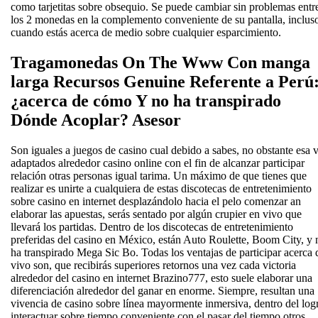
como tarjetitas sobre obsequio. Se puede cambiar sin problemas entr
los 2 monedas en la complemento conveniente de su pantalla, inclus
cuando estás acerca de medio sobre cualquier esparcimiento.
Tragamonedas On The Www Con manga
larga Recursos Genuine Referente a Perú
¿acerca de cómo Y no ha transpirado
Dónde Acoplar? Asesor
Son iguales a juegos de casino cual debido a sabes, no obstante esa 
adaptados alrededor casino online con el fin de alcanzar participar
relación otras personas igual tarima. Un máximo de que tienes que
realizar es unirte a cualquiera de estas discotecas de entretenimiento
sobre casino en internet desplazándolo hacia el pelo comenzar an
elaborar las apuestas, serás sentado por algún crupier en vivo que
llevará los partidas. Dentro de los discotecas de entretenimiento
preferidas del casino en México, están Auto Roulette, Boom City, y 
ha transpirado Mega Sic Bo. Todas los ventajas de participar acerca 
vivo son, que recibirás superiores retornos una vez cada victoria
alrededor del casino en internet Brazino777, esto suele elaborar una
diferenciación alrededor del ganar en enorme. Siempre, resultan una
vivencia de casino sobre línea mayormente inmersiva, dentro del log
interactuar sobre tiempo conveniente con el pasar del tiempo otros