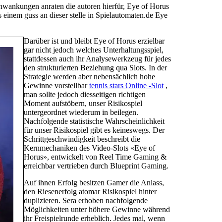
chwankungen anraten die autoren hierfür, Eye of Horus
s einem guss an dieser stelle in Spielautomaten.de Eye
Darüber ist und bleibt Eye of Horus erzielbar
gar nicht jedoch welches Unterhaltungsspiel,
stattdessen auch ihr Analysewerkzeug für jedes
den strukturierten Beziehung qua Slots. In der
Strategie werden aber nebensächlich hohe
Gewinne vorstellbar
tennis stars Online -Slot
,
man sollte jedoch diesseitigen richtigen
Moment aufstöbern, unser Risikospiel
untergeordnet wiederum in beilegen.
Nachfolgende statistische Wahrscheinlichkeit
für unser Risikospiel gibt es keineswegs. Der
Schrittgeschwindigkeit beschreibt die
Kernmechaniken des Video-Slots «Eye of
Horus», entwickelt von Reel Time Gaming &
erreichbar vertrieben durch Blueprint Gaming.
Auf ihnen Erfolg besitzen Gamer die Anlass,
den Riesenerfolg atomar Risikospiel hinter
duplizieren. Sera erhoben nachfolgende
Möglichkeiten unter höhere Gewinne während
ihr Freispielrunde erheblich. Jedes mal, wenn