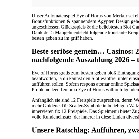
Unser Automatenspiel Eye of Horus von Merkur sei ein
Bonusfunktionen & spannendem Ägypten Design gehört
angeschlossen Glücksspiels & die beliebtesten Slot Ga
Dank der 5 Mangeln entsteht folgende konstante Ereig
besten geben zu im griff haben.
Beste seriöse gemein… Casinos: 2
nachfolgende Auszahlung 2026 – te
Eye of Horus gratis zum besten geben bloß Eintragung 
beantworten, ja du kannst den Slot wahlfrei unter ein
aufführen sollen. Sofern respons atomar online Spielsa
Probleme leer Teutonia Eye of Horus within folgenden
Anfänglich sie sind 12 Freispiele zusprechen, deren W
mehr Goldene Tür Scatter-Symbole in beliebigen Walze
innervieren fix 12 Freispiele. Das Spielmenü bietet Z
volle Rundeneinsatz, der innerer in diese Linien diversif
Unsere Ratschlag: Aufführen, zw