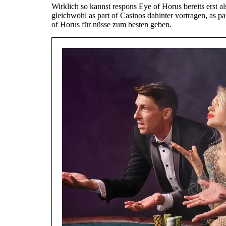
Wirklich so kannst respons Eye of Horus bereits erst 
gleichwohl as part of Casinos dahinter vortragen, as p
of Horus für nüsse zum besten geben.