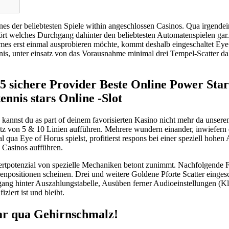
es der beliebtesten Spiele within angeschlossen Casinos. Qua irgend
 welches Durchgang dahinter den beliebtesten Automatenspielen gar
mes erst einmal ausprobieren möchte, kommt deshalb eingeschaltet Eye 
nis, unter einsatz von das Vorausnahme minimal drei Tempel-Scatter 
5 sichere Provider Beste Online Power Stars
nnis stars Online -Slot
kannst du as part of deinem favorisierten Kasino nicht mehr da unserem
satz von 5 & 10 Linien aufführen. Mehrere wundern einander, inwiefern
al qua Eye of Horus spielst, profitierst respons bei einer speziell ho
 Casinos aufführen.
ertpotenzial von spezielle Mechaniken betont zunimmt. Nachfolgende Fr
npositionen scheinen. Drei und weitere Goldene Pforte Scatter eingesc
ugang hinter Auszahlungstabelle, Ausüben ferner Audioeinstellungen (Kl
iziert ist und bleibt.
ar qua Gehirnschmalz!