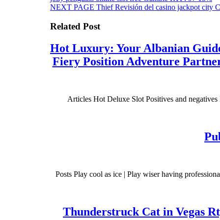
Next
NEXT PAGE
Thief Revisión del casino jackpot city 
post:
Related Post
Hot Luxury: Your Albanian Guide
Fiery Position Adventure Partn
Articles Hot Deluxe Slot Positives and negatives 
Pub
Posts Play cool as ice | Play wiser having professio
Thunderstruck Cat in Vegas Rt