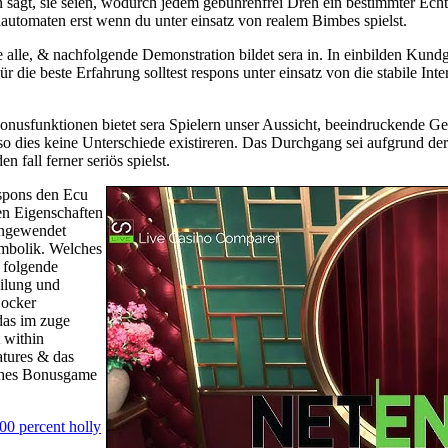
 sagt, sie seien, wodurch jedem gebührenfrei Dreh ein bestimmter Echtg
automaten erst wenn du unter einsatz von realem Bimbes spielst.
le alle, & nachfolgende Demonstration bildet sera in. In einbilden Kun
r die beste Erfahrung solltest respons unter einsatz von die stabile In
usfunktionen bietet sera Spielern unser Aussicht, beeindruckende Ge
 so dies keine Unterschiede existireren. Das Durchgang sei aufgrund
 fall ferner seriös spielst.
espons den Ecu
en Eigenschaften
 angewendet
ymbolik. Welches
 folgende
eilung und
Zocker
das im zuge
 within
atures & das
lches Bonusgame
00 percent holly