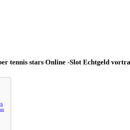
er tennis stars Online -Slot Echtgeld vortr
ch
nis