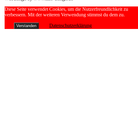
dep
Reg
Scroll
Diese Seite verwendet Cookies, um die Nutzerfreundlichkeit zu
Up
verbessern. Mit der weiteren Verwendung stimmst du dem zu.
Inc
in
Datenschutzerklärung
Verstanden
aus
ins
dr
dat
no
dep
202