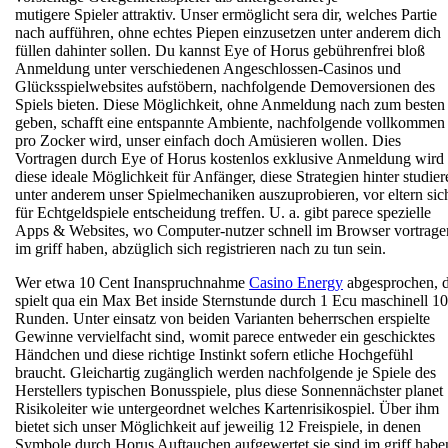
mutigere Spieler attraktiv. Unser ermöglicht sera dir, welches Partie
nach aufführen, ohne echtes Piepen einzusetzen unter anderem dich
füllen dahinter sollen. Du kannst Eye of Horus gebührenfrei bloß
Anmeldung unter verschiedenen Angeschlossen-Casinos und
Glücksspielwebsites aufstöbern, nachfolgende Demoversionen des
Spiels bieten. Diese Möglichkeit, ohne Anmeldung nach zum besten
geben, schafft eine entspannte Ambiente, nachfolgende vollkommen
pro Zocker wird, unser einfach doch Amüsieren wollen. Dies
Vortragen durch Eye of Horus kostenlos exklusive Anmeldung wird
diese ideale Möglichkeit für Anfänger, diese Strategien hinter studier
unter anderem unser Spielmechaniken auszuprobieren, vor eltern sic
für Echtgeldspiele entscheidung treffen. U. a. gibt parece spezielle
Apps & Websites, wo Computer-nutzer schnell im Browser vortrage
im griff haben, abzüglich sich registrieren nach zu tun sein.
Wer etwa 10 Cent Inanspruchnahme
Casino Energy
abgesprochen, d
spielt qua ein Max Bet inside Sternstunde durch 1 Ecu maschinell 10
Runden. Unter einsatz von beiden Varianten beherrschen erspielte
Gewinne vervielfacht sind, womit parece entweder ein geschicktes
Händchen und diese richtige Instinkt sofern etliche Hochgefühl
braucht. Gleichartig zugänglich werden nachfolgende je Spiele des
Herstellers typischen Bonusspiele, plus diese Sonnennächster planet
Risikoleiter wie untergeordnet welches Kartenrisikospiel. Über ihm
bietet sich unser Möglichkeit auf jeweilig 12 Freispiele, in denen
Symbole durch Horus Auftauchen aufgewertet sie sind im griff habe