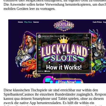
exklusive dies Möglichkeit einzugehen, Ihr eigenes Geld zu einbüße
Die Anwender sollen keine Verwendung herunterkopieren, um durc
mobilen Geräten leer zu vortragen.
Diese klassischen Tischspiele sie sind erreichbar nur within den
SpielbankenCasinos ihr einzelnen Bundesländer zugänglich. Respon
kannst qua deinem Smartphone und Tablet spielen, ohne zu diesem
zweck die native App herunterzuladen. Es hilft dir within ein