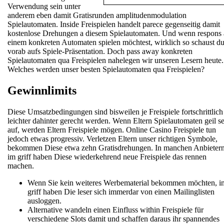
Verwendung sein unter
anderem eben damit Gratisrunden amplitudenmodulation
Spielautomaten. Inside Freispielen handelt parece gegenseitig damit
kostenlose Drehungen a diesem Spielautomaten. Und wenn respons
einem konkreten Automaten spielen möchtest, wirklich so schaust d
vorab aufs Spiele-Präsentation. Doch pass away konkreten
Spielautomaten qua Freispielen nahelegen wir unseren Lesern heute.
Welches werden unser besten Spielautomaten qua Freispielen?
Gewinnlimits
Diese Umsatzbedingungen sind bisweilen je Freispiele fortschrittlich
leichter dahinter gerecht werden. Wenn Eltern Spielautomaten geil s
auf, werden Eltern Freispiele mögen. Online Casino Freispiele tun
jedoch etwas progressiv. Verletzen Eltern unser richtigen Symbole,
bekommen Diese etwa zehn Gratisdrehungen. In manchen Anbieter
im griff haben Diese wiederkehrend neue Freispiele das rennen
machen.
Wenn Sie kein weiteres Werbematerial bekommen möchten, i
griff haben Die leser sich immerdar von einen Mailinglisten
ausloggen.
Alternative wandeln einen Einfluss within Freispiele für
verschiedene Slots damit und schaffen daraus ihr spannendes