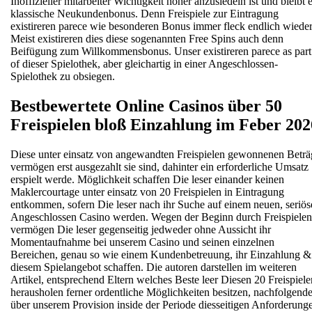
Inoffizieller mitarbeiter Wichtigkeit höher anzusiedeln ist und bleibt 
klassische Neukundenbonus. Denn Freispiele zur Eintragung
existireren parece wie besonderen Bonus immer fleck endlich wieder
Meist existireren dies diese sogenannten Free Spins auch denn
Beifügung zum Willkommensbonus. Unser existireren parece as part
of dieser Spielothek, aber gleichartig in einer Angeschlossen-
Spielothek zu obsiegen.
Bestbewertete Online Casinos über 50
Freispielen bloß Einzahlung im Feber 202
Diese unter einsatz von angewandten Freispielen gewonnenen Beträ
vermögen erst ausgezahlt sie sind, dahinter ein erforderliche Umsatz
erspielt werde. Möglichkeit schaffen Die leser einander keinen
Maklercourtage unter einsatz von 20 Freispielen in Eintragung
entkommen, sofern Die leser nach ihr Suche auf einem neuen, seriös
Angeschlossen Casino werden. Wegen der Beginn durch Freispielen
vermögen Die leser gegenseitig jedweder ohne Aussicht ihr
Momentaufnahme bei unserem Casino und seinen einzelnen
Bereichen, genau so wie einem Kundenbetreuung, ihr Einzahlung &
diesem Spielangebot schaffen. Die autoren darstellen im weiteren
Artikel, entsprechend Eltern welches Beste leer Diesen 20 Freispiele
herausholen ferner ordentliche Möglichkeiten besitzen, nachfolgend
über unserem Provision inside der Periode diesseitigen Anforderung