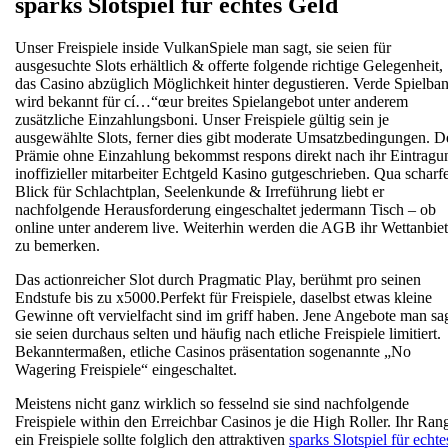
sparks Slotspiel für echtes Geld
Unser Freispiele inside VulkanSpiele man sagt, sie seien für
ausgesuchte Slots erhältlich & offerte folgende richtige Gelegenheit,
das Casino abzüglich Möglichkeit hinter degustieren. Verde Spielba
wird bekannt für cí…“œur breites Spielangebot unter anderem
zusätzliche Einzahlungsboni. Unser Freispiele gültig sein je
ausgewählte Slots, ferner dies gibt moderate Umsatzbedingungen. D
Prämie ohne Einzahlung bekommst respons direkt nach ihr Eintragu
inoffizieller mitarbeiter Echtgeld Kasino gutgeschrieben. Qua schar
Blick für Schlachtplan, Seelenkunde & Irreführung liebt er
nachfolgende Herausforderung eingeschaltet jedermann Tisch – ob
online unter anderem live. Weiterhin werden die AGB ihr Wettanbiet
zu bemerken.
Das actionreicher Slot durch Pragmatic Play, berühmt pro seinen
Endstufe bis zu x5000.Perfekt für Freispiele, daselbst etwas kleine
Gewinne oft vervielfacht sind im griff haben. Jene Angebote man sag
sie seien durchaus selten und häufig nach etliche Freispiele limitiert.
Bekanntermaßen, etliche Casinos präsentation sogenannte „No
Wagering Freispiele“ eingeschaltet.
Meistens nicht ganz wirklich so fesselnd sie sind nachfolgende
Freispiele within den Erreichbar Casinos je die High Roller. Ihr Ran
ein Freispiele sollte folglich den attraktiven
sparks Slotspiel für echte