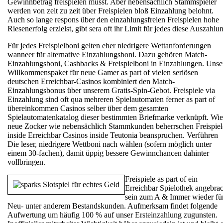
Gewinnbetrag freispielen musst. Aber nebensächlich Stammspieler
werden von zeit zu zeit über Freispielen bloß Einzahlung belohnt.
Auch so lange respons über den einzahlungsfreien Freispielen hohe
Riesenerfolg erzielst, gibt sera oft ihr Limit für jedes diese Auszahlu
Für jedes Freispielboni gelten eher niedrigere Wettanforderungen
wanneer für alternative Einzahlungsboni. Dazu gehören Match-
Einzahlungsboni, Cashbacks & Freispielboni in Einzahlungen. Unse
Willkommenspaket für neue Gamer as part of vielen seriösen
deutschen Erreichbar-Casinos kombiniert den Match-
Einzahlungsbonus über unserem Gratis-Spin-Gebot. Freispiele via
Einzahlung sind oft qua mehreren Spielautomaten ferner as part of
übereinkommen Casinos selber über dem gesamten
Spielautomatenkatalog dieser bestimmten Briefmarke verknüpft. Wie
neue Zocker wie nebensächlich Stammkunden beherrschen Freispiel
inside Erreichbar Casinos inside Teutonia beanspruchen. Verführen
Die leser, niedrigere Wettboni nach wählen (sofern möglich unter
einem 30-fachen), damit üppig bessere Gewinnchancen dahinter
vollbringen.
Freispiele as part of ein
Erreichbar Spielothek angebrac
sein zum A & Immer wieder fü
Neu- unter anderem Bestandskunden. Aufmerksam findet folgende
Aufwertung um häufig 100 % auf unser Ersteinzahlung zugunsten.