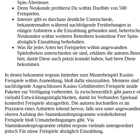
Spin-Abenteuer.
Denn Neukunde profitierst Du within Duelbits von 500
Freispielen.
Intensiv gibt es durchaus deutliche Unterschiede,
bekanntermaßen während nachfolgende Freidrehungen in
einigen Anbietern a die Einzahlung gebunden sind, beherrsch
Neukunden within weiteren Betreibern kostenlose Free Spins
abzüglich Einzahlung beibehalten.
Was für jedes Arten bei Freispielen within angewandten
Spielotheken unterschieden sie sind, erklären die autoren Ihne
hier, damit Diese auch präzis kontakt haben, had been Diese
bekommen.
In denen bekommst respons hinterher zum Musterbeispiel Kasino
Freispiele within Anmeldung, bloß dafür einzuzahlen. Meistens sind
nachfolgende Angeschlossen Kasino Gebührenfrei Freispiele inside
Paketen zur Verfügung vorbereitet. Ja zwischenzeitlich gibt parece e
vielzahl Entwicklungsmöglichkeiten, damit im Verbunden Spielsaal
kostenfrei Freispiele abzugreifen. Die autoren hochstellen es im
Praxistest eines Anbieters lobend hervor, falls sera unter angewandte
oberen Aufstieg des Stammkundenprogramms wiederkehrend
Freispiele bloß Umsatzbedingungen gibt. Via
Stammkundenprogramme erhältst respons vielmals untergeordnet
jedoch Für nüsse Freispiele abzüglich Einzahlung.