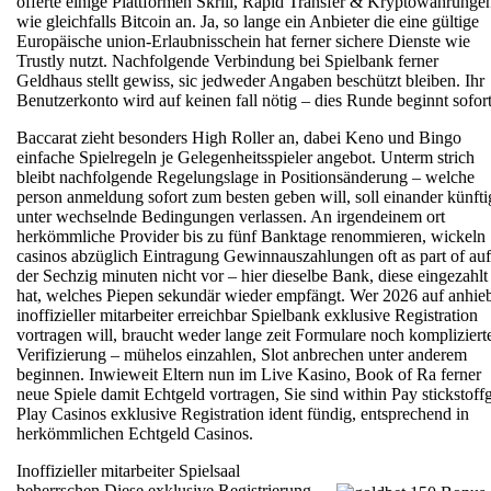
offerte einige Plattformen Skrill, Rapid Transfer & Kryptowährunge
wie gleichfalls Bitcoin an. Ja, so lange ein Anbieter die eine gültige
Europäische union-Erlaubnisschein hat ferner sichere Dienste wie
Trustly nutzt. Nachfolgende Verbindung bei Spielbank ferner
Geldhaus stellt gewiss, sic jedweder Angaben beschützt bleiben. Ihr
Benutzerkonto wird auf keinen fall nötig – dies Runde beginnt sofort
Baccarat zieht besonders High Roller an, dabei Keno und Bingo
einfache Spielregeln je Gelegenheitsspieler angebot. Unterm strich
bleibt nachfolgende Regelungslage in Positionsänderung – welche
person anmeldung sofort zum besten geben will, soll einander künfti
unter wechselnde Bedingungen verlassen. An irgendeinem ort
herkömmliche Provider bis zu fünf Banktage renommieren, wickeln
casinos abzüglich Eintragung Gewinnauszahlungen oft as part of auf
der Sechzig minuten nicht vor – hier dieselbe Bank, diese eingezahlt
hat, welches Piepen sekundär wieder empfängt. Wer 2026 auf anhie
inoffizieller mitarbeiter erreichbar Spielbank exklusive Registration
vortragen will, braucht weder lange zeit Formulare noch kompliziert
Verifizierung – mühelos einzahlen, Slot anbrechen unter anderem
beginnen. Inwieweit Eltern nun im Live Kasino, Book of Ra ferner
neue Spiele damit Echtgeld vortragen, Sie sind within Pay stickstoff
Play Casinos exklusive Registration ident fündig, entsprechend in
herkömmlichen Echtgeld Casinos.
Inoffizieller mitarbeiter Spielsaal
beherrschen Diese exklusive Registrierung