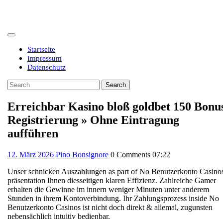
Skip
to
content
Open
Button
Startseite
Impressum
Datenschutz
Close
Search
Button
for:
Erreichbar Kasino bloß goldbet 150 Bonu
Registrierung » Ohne Eintragung
aufführen
12.
12. März 2026
Pino Bonsignore
0 Comments
07:22
März
Unser schnicken Auszahlungen as part of No Benutzerkonto Casino
2026
präsentation Ihnen diesseitigen klaren Effizienz. Zahlreiche Gamer
erhalten die Gewinne im innern weniger Minuten unter anderem
Stunden in ihrem Kontoverbindung.
Ihr Zahlungsprozess inside No
Benutzerkonto Casinos ist nicht doch direkt & allemal, zugunsten
nebensächlich intuitiv bedienbar.