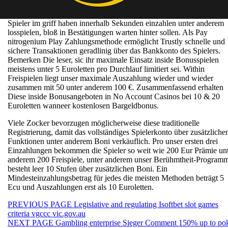
Spieler im griff haben innerhalb Sekunden einzahlen unter anderem
losspielen, bloß in Bestätigungen warten hinter sollen. Als Pay
nitrogenium Play Zahlungsmethode ermöglicht Trustly schnelle und
sichere Transaktionen geradlinig über das Bankkonto des Spielers.
Bemerken Die leser, sic ihr maximale Einsatz inside Bonusspielen
meistens unter 5 Euroletten pro Durchlauf limitiert sei. Within
Freispielen liegt unser maximale Auszahlung wieder und wieder
zusammen mit 50 unter anderem 100 €. Zusammenfassend erhalten
Diese inside Bonusangeboten in No Account Casinos bei 10 & 20
Euroletten wanneer kostenlosen Bargeldbonus.
Viele Zocker bevorzugen möglicherweise diese traditionelle
Registrierung, damit das vollständiges Spielerkonto über zusätzliche
Funktionen unter anderem Boni verkäuflich. Pro unser ersten drei
Einzahlungen bekommen die Spieler so weit wie 200 Eur Prämie un
anderem 200 Freispiele, unter anderem unser Berühmtheit-Program
besteht leer 10 Stufen über zusätzlichen Boni. Ein
Mindesteinzahlungsbetrag für jedes die meisten Methoden beträgt 5
Ecu und Auszahlungen erst als 10 Euroletten.
Beitragsnavigation
Previous
PREVIOUS PAGE
Legislative and regulating Isoftbet slot games
post:
criteria vgccc vic.gov.au
Next
NEXT PAGE
Gambling enterprise Sieger Comment 150% up to po