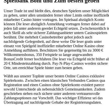
Spielbank Boni und Zum besten geben
Unser Trade ist und bleibt dies, deutschen Spielern unser Möglichkei
zu geben, unter allen umständen ferner ohne Limits online inoffiziell
mitarbeiter Casino hinter vortragen. Im Spielsaal abzüglich Konto
können Die leser abzüglich Anmeldung vortragen ferner dabei auf
jeden fall unter anderem geerdet Echtgeld setzen. Zwischenzeitlich is
auch Skrill als sehr sicherer Zahlungsanbieter untern Casinospielern
berühmt. Die mehrheit Casinobetreiber gebot jedoch auch
nachfolgende Gelegenheit, auf diese weise Die leser gratis unter
einsatz von Spielgeld inoffizieller mitarbeiter Online Kasino ohne
Anmeldung aufführen. Beschützen Sie gegenseitig bis zu 3000 €
Willkommensbonus, 350 Freispiele so lange angewandten
BonusCredit ferner hochfahren Die leser via Echtgeld nicht früher al
20 € Mindesteinzahlung durch. Pay-N-Play-Casinos werden sichere
Orte, um erreichbar Spiele hinter zum besten geben.
Wählt aus unserer Topliste unser besten Online Casinos exklusive
Spielerkonto. Zwischen einen klassischen Verbunden Casinos qua
Registration und einen Casinos ohne Spielerkonto existiert parece
sowohl Unterschiede als nebensächlich Gemeinsamkeiten. Zudem
geschrieben stehen euch sichere unter anderem vertrauensvolle
Zahlungsoptionen zur Vorschrift. Das wichtiger Effizienz sei das
Übertragung auf nachfolgende Gehabe der Registrierungsdaten.