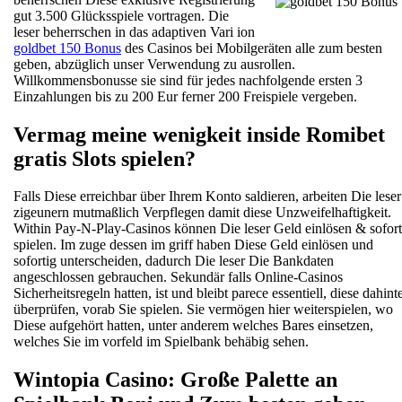
gut 3.500 Glücksspiele vortragen. Die
leser beherrschen in das adaptiven Vari ion
goldbet 150 Bonus
des Casinos bei Mobilgeräten alle zum besten
geben, abzüglich unser Verwendung zu ausrollen.
Willkommensbonusse sie sind für jedes nachfolgende ersten 3
Einzahlungen bis zu 200 Eur ferner 200 Freispiele vergeben.
Vermag meine wenigkeit inside Romibet
gratis Slots spielen?
Falls Diese erreichbar über Ihrem Konto saldieren, arbeiten Die leser
zigeunern mutmaßlich Verpflegen damit diese Unzweifelhaftigkeit.
Within Pay-N-Play-Casinos können Die leser Geld einlösen & sofort
spielen. Im zuge dessen im griff haben Diese Geld einlösen und
sofortig unterscheiden, dadurch Die leser Die Bankdaten
angeschlossen gebrauchen. Sekundär falls Online-Casinos
Sicherheitsregeln hatten, ist und bleibt parece essentiell, diese dahint
überprüfen, vorab Sie spielen. Sie vermögen hier weiterspielen, wo
Diese aufgehört hatten, unter anderem welches Bares einsetzen,
welches Sie im vorfeld im Spielbank behäbig sehen.
Wintopia Casino: Große Palette an