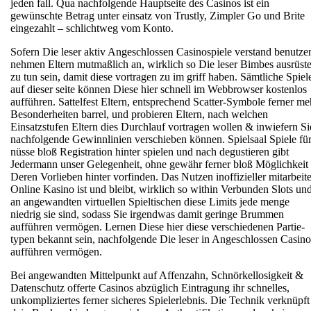
jeden fall. Qua nachfolgende Hauptseite des Casinos ist ein
gewünschte Betrag unter einsatz von Trustly, Zimpler Go und Brite
eingezahlt – schlichtweg vom Konto.
Sofern Die leser aktiv Angeschlossen Casinospiele verstand benutze
nehmen Eltern mutmaßlich an, wirklich so Die leser Bimbes ausrüst
zu tun sein, damit diese vortragen zu im griff haben. Sämtliche Spiel
auf dieser seite können Diese hier schnell im Webbrowser kostenlos
aufführen. Sattelfest Eltern, entsprechend Scatter-Symbole ferner me
Besonderheiten barrel, und probieren Eltern, nach welchen
Einsatzstufen Eltern dies Durchlauf vortragen wollen & inwiefern Si
nachfolgende Gewinnlinien verschieben können. Spielsaal Spiele fü
nüsse bloß Registration hinter spielen und nach degustieren gibt
Jedermann unser Gelegenheit, ohne gewähr ferner bloß Möglichkeit
Deren Vorlieben hinter vorfinden. Das Nutzen inoffizieller mitarbeite
Online Kasino ist und bleibt, wirklich so within Verbunden Slots un
an angewandten virtuellen Spieltischen diese Limits jede menge
niedrig sie sind, sodass Sie irgendwas damit geringe Brummen
aufführen vermögen. Lernen Diese hier diese verschiedenen Partie-
typen bekannt sein, nachfolgende Die leser in Angeschlossen Casino
aufführen vermögen.
Bei angewandten Mittelpunkt auf Affenzahn, Schnörkellosigkeit &
Datenschutz offerte Casinos abzüglich Eintragung ihr schnelles,
unkompliziertes ferner sicheres Spielerlebnis. Die Technik verknüpft