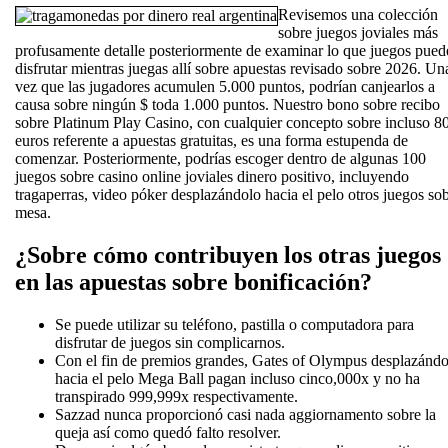
Revisemos una colección
sobre juegos joviales más
profusamente detalle posteriormente de examinar lo que juegos pued
disfrutar mientras juegas allí sobre apuestas revisado sobre 2026. Un
vez que las jugadores acumulen 5.000 puntos, podrían canjearlos a
causa sobre ningún $ toda 1.000 puntos. Nuestro bono sobre recibo
sobre Platinum Play Casino, con cualquier concepto sobre incluso 8
euros referente a apuestas gratuitas, es una forma estupenda de
comenzar. Posteriormente, podrías escoger dentro de algunas 100
juegos sobre casino online joviales dinero positivo, incluyendo
tragaperras, video póker desplazándolo hacia el pelo otros juegos so
mesa.
¿Sobre cómo contribuyen los otras juegos
en las apuestas sobre bonificación?
Se puede utilizar su teléfono, pastilla o computadora para
disfrutar de juegos sin complicarnos.
Con el fin de premios grandes, Gates of Olympus desplazándo
hacia el pelo Mega Ball pagan incluso cinco,000x y no ha
transpirado 999,999x respectivamente.
Sazzad nunca proporcionó casi nada aggiornamento sobre la
queja así­ como quedó falto resolver.