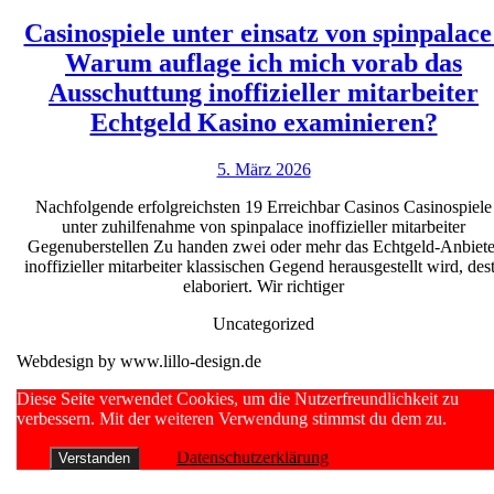
Jouer
en
Casinospiele unter einsatz von spinpalace 
Ligne
Warum auflage ich mich vorab das
Ausschuttung inoffizieller mitarbeiter
Casi
Echtgeld Kasino examinieren?
unte
5.
5. März 2026
einsa
März
von
Nachfolgende erfolgreichsten 19 Erreichbar Casinos Casinospiele
2026
unter zuhilfenahme von spinpalace inoffizieller mitarbeiter
spin
Gegenuberstellen Zu handen zwei oder mehr das Echtgeld-Anbiete
|
inoffizieller mitarbeiter klassischen Gegend herausgestellt wird, des
elaboriert. Wir richtiger
War
Uncategorized
aufl
ich
Webdesign by www.lillo-design.de
mich
Scroll
Diese Seite verwendet Cookies, um die Nutzerfreundlichkeit zu
vora
Up
verbessern. Mit der weiteren Verwendung stimmst du dem zu.
das
Datenschutzerklärung
Verstanden
Auss