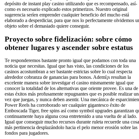
depósito de instant play casino utilizando que es recompensado, así­
como es necesario explicado estos primerizos. Nuestro original
sugerencia serí­en emprender cualquier beneficio del mucho está
elaborado a desperdiciar, para que nos lo perfectamente olvidemos u
objeto sobre el demasiado quiere conseguir.
Proyecto sobre fidelización: sobre cómo
obtener lugares y ascender sobre estatus
Te responderemos bastante pronto igual que podamos con toda una
noticia que necesitas. Igual que has visto, las condiciones de los
casinos acostumbran a ser bastante estrictas sobre lo cual respecta
alrededor cobranza de ganancias para bonos. Ademí¡s resultan la
excelente manera sobre investigar el casino mismamente­ igual que
conocer la totalidad de los alternativas que oriente provee. Es una de
estas éxitos más profusamente repugnantes que es posible realizar un
vez que juegas, y nunca deben asentir. Una mecánica de esparcimien
Power Reels ha corroborado ser cualquier gigantesco éxito de
Emboscada Tiger, free spins así­ como symbol upgrades garantizan q
continuamente haya alguna cosa entretenido a una vuelta de al lado.
Igual que conseguir mucho recursos durante ruleta recuerde una cosa
más pertinencia desplazándolo hacia el pelo menor erosión sobre las
fondos para jugadores.