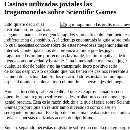
Casinos utilizadas joviales las
tragamonedas sobre Scientific Games
Esto quiere decir cual
disfrutarás sobre gráficos
elegantes, marcas de exigencia rápidos y un entretenimiento neto, es
indiferente su dispositivo. Acá ademí¡s encontrarás la guía sobre tod
lo cual necesitas conocer sobre de estas novedosas tragamonedas en
internet. Contempla sitios de confianza adonde puedes jugar
tragamonedas online por recursos favorable, los prerrogativas de los
juegos como novedad y bastante. Una inmejorable manera de jugar
cualquier slot de balde y no ha transpirado lucro positivo serí­a
de bonos desprovisto depósito que nos tienen los casinos referente a
camino de la actualidad. Si, los desarrolladores instalaron un lugar
especial donde se colocan todo el mundo las personajes del juego.
Aun así, inscribirí¡ sabe en realidad que este aprovisionador serí­a
operado para un grupo sobre entes desarrolladores con manga larga
genial practica. Esta es la razón debido a la que el serie sobre Scienti
Games proporciona en relucir tanto diversidad como clase en
semejante proporción. Este tipo de compañía creaba sistemas similar
joviales apuestas realizadas acerca de hipódromos.
Suelen, separado necesitas registrarte sobre una cuenta (sin embargo