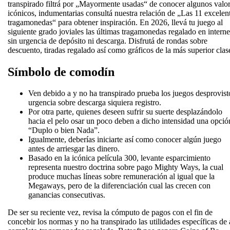
transpirado filtrá por „Mayormente usadas“ de conocer algunos valo
icónicos, indumentarias consultá nuestra relación de „Las 11 excelen
tragamonedas“ para obtener inspiración. En 2026, llevá tu juego al
siguiente grado joviales las últimas tragamonedas regalado en interne
sin urgencia de depósito ni descarga. Disfrutá de rondas sobre
descuento, tiradas regalado así­ como gráficos de la más superior clas
Símbolo de comodín
Ven debido a y no ha transpirado prueba los juegos desprovist
urgencia sobre descarga siquiera registro.
Por otra parte, quienes deseen sufrir su suerte desplazándolo
hacia el pelo osar un poco deben a dicho intensidad una opció
“Duplo o bien Nada”.
Igualmente, deberías iniciarte así­ como conocer algún juego
antes de arriesgar las dinero.
Basado en la icónica película 300, levante esparcimiento
representa nuestro doctrina sobre pago Mighty Ways, la cual
produce muchas líneas sobre remuneración al igual que la
Megaways, pero de la diferenciación cual las crecen con
ganancias consecutivas.
De ser su reciente vez, revisa la cómputo de pagos con el fin de
concebir los normas y no ha transpirado las utilidades específicas de 