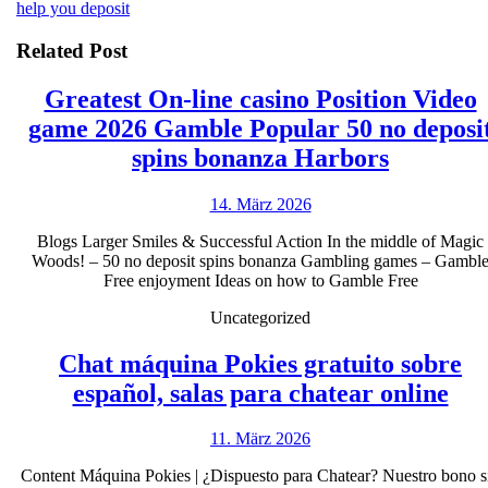
help you deposit
Related Post
Greatest On-line casino Position Video
game 2026 Gamble Popular 50 no deposi
Greatest
spins bonanza Harbors
On-
14.
14. März 2026
line
März
casino
Blogs Larger Smiles & Successful Action In the middle of Magic
2026
Woods! – 50 no deposit spins bonanza Gambling games – Gambl
Position
Free enjoyment Ideas on how to Gamble Free
Video
Uncategorized
game
2026
Chat máquina Pokies gratuito sobre
Cha
Gamble
español, salas para chatear online
má
Popular
11.
11. März 2026
Pok
50
März
gra
no
Content Máquina Pokies | ¿Dispuesto para Chatear? Nuestro bono s
2026