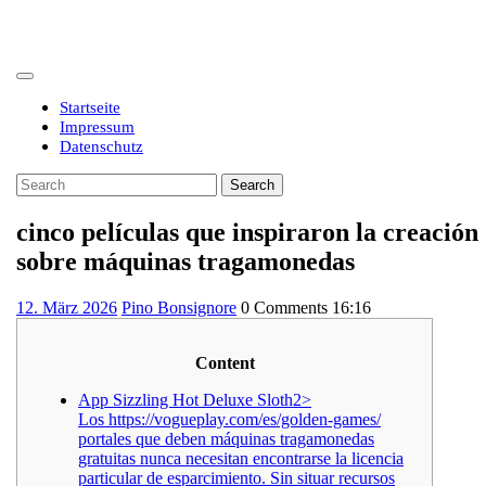
Skip
to
content
Open
Button
Startseite
Impressum
Datenschutz
Close
Search
Button
for:
cinco películas que inspiraron la creación
sobre máquinas tragamonedas
12.
12. März 2026
Pino Bonsignore
0 Comments
16:16
März
2026
Content
‎‎‎‎App Sizzling Hot Deluxe Sloth2>
Los https://vogueplay.com/es/golden-games/
portales que deben máquinas tragamonedas
gratuitas nunca necesitan encontrarse la licencia
particular de esparcimiento. Sin situar recursos