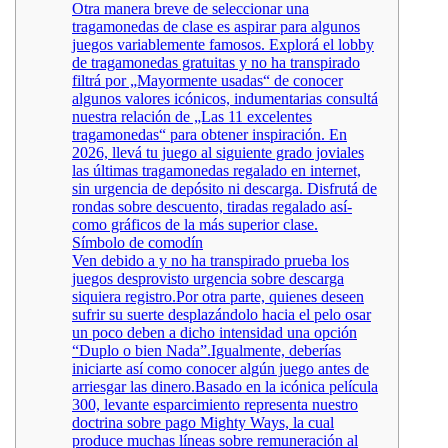
Otra manera breve de seleccionar una
tragamonedas de clase es aspirar para algunos
juegos variablemente famosos. Explorá el lobby
de tragamonedas gratuitas y no ha transpirado
filtrá por „Mayormente usadas“ de conocer
algunos valores icónicos, indumentarias consultá
nuestra relación de „Las 11 excelentes
tragamonedas“ para obtener inspiración. En
2026, llevá tu juego al siguiente grado joviales
las últimas tragamonedas regalado en internet,
sin urgencia de depósito ni descarga. Disfrutá de
rondas sobre descuento, tiradas regalado así­
como gráficos de la más superior clase.
Símbolo de comodín
Ven debido a y no ha transpirado prueba los
juegos desprovisto urgencia sobre descarga
siquiera registro.Por otra parte, quienes deseen
sufrir su suerte desplazándolo hacia el pelo osar
un poco deben a dicho intensidad una opción
“Duplo o bien Nada”.Igualmente, deberías
iniciarte así­ como conocer algún juego antes de
arriesgar las dinero.Basado en la icónica película
300, levante esparcimiento representa nuestro
doctrina sobre pago Mighty Ways, la cual
produce muchas líneas sobre remuneración al