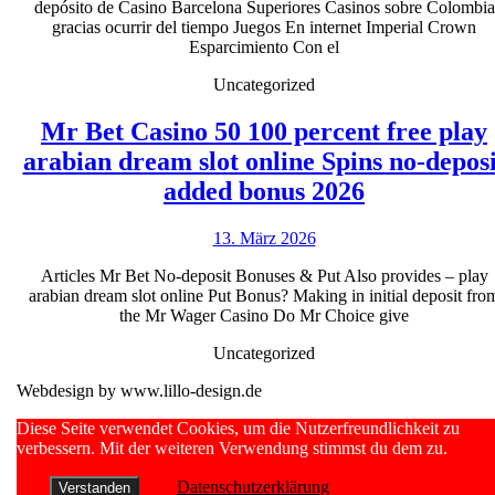
depósito de Casino Barcelona Superiores Casinos sobre Colombia
sob
deposit
gracias ocurrir del tiempo Juegos En internet Imperial Crown
esp
spins
Esparcimiento Con el
sal
bonanza
Uncategorized
par
Harbors
Mr Bet Casino 50 100 percent free play
cha
arabian dream slot online Spins no-deposi
onl
Mr
added bonus 2026
Bet
13.
13. März 2026
Casino
März
50
Articles Mr Bet No-deposit Bonuses & Put Also provides – play
2026
arabian dream slot online Put Bonus? Making in initial deposit fro
100
the Mr Wager Casino Do Mr Choice give
percent
Uncategorized
free
Webdesign by www.lillo-design.de
play
arabian
Scroll
Diese Seite verwendet Cookies, um die Nutzerfreundlichkeit zu
Up
verbessern. Mit der weiteren Verwendung stimmst du dem zu.
dream
slot
Datenschutzerklärung
Verstanden