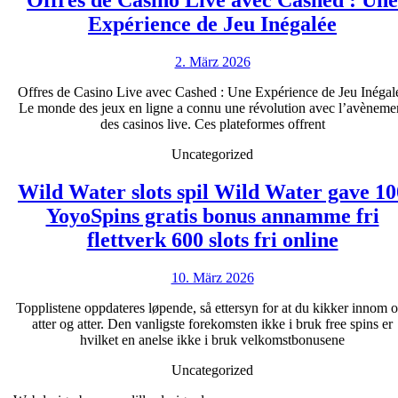
Offres de Casino Live avec Cashed : Une
Offres
Expérience de Jeu Inégalée
de
2.
2. März 2026
Casino
März
Live
Offres de Casino Live avec Cashed : Une Expérience de Jeu Inégal
2026
Le monde des jeux en ligne a connu une révolution avec l’avèneme
avec
des casinos live. Ces plateformes offrent
Cashe
Uncategorized
:
Une
Wild Water slots spil Wild Water gave 10
Expéri
YoyoSpins gratis bonus annamme fri
Wild
de
flettverk 600 slots fri online
Water
Jeu
10.
10. März 2026
slots
Inégal
März
spil
Topplistene oppdateres løpende, så ettersyn for at du kikker innom o
2026
atter og atter. Den vanligste forekomsten ikke i bruk free spins er
Wild
hvilket en anelse ikke i bruk velkomstbonusene
Water
Uncategorized
gave