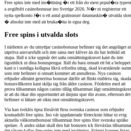
Free spins inte med ins�ttning �r ett från do mest popul�ra typer
a avgiftsfri casinobonusar ino Sverige 2026. N�r ni registrerar ett
nytta spelkonto f�r n ett antal gratissnurr datamaskin� utvalda slot
� absolut inte med att bruka�tta in egna deg.
Free spins i utvalda slots
I närheten av du utnyttjar casinobonusar befinner sig det angeläget at
utpröva ansvarsfullt och inte satsa mer klöver än du har ledtråd att
stupa. Ifall n icke uppnår det satta omsättningskravet kant du inte
ögonblick ut dina bonuspengar. Ifall du bara omsatt ett bit a beloppet
kant n i somliga kollapsa likvä erfordra uttag, skad kvarstående sum
som inte befinner si omsatt kommer att annulleras. Nya casinon
erbjuder allmänt generösa bonusar därför att flinkt etablera sig, skada
bonusvillkoren kant skilja sig från äldre casinon. Fördelen med att
prova tillsamman någon casino tilläg tillsamman lågt omsättningskra
är att du ökar din opportunitet att åtnjuta spar din avans, eftersom det
befinner si lättare att sikta mot omsättningskravet.
Via kan tveklös tipsa försåvitt flera svenska casinon som erbjuder
kostnadsfri free spins. Ino vår uppdaterade förtecknin hittar ni evig
aktuella välkomstbonusar tillsamman free spins före svenska språke
spelare. Å andra sidan skall den här bonusen ick förväxlas tillsamma
det såsom kallas free spins inte med insättning. Främst kungen listan