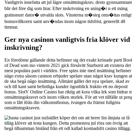
Vanligtvis innefatta att jul lägre omsättningskrav, desto gynnsammar
blir det före dig som lirar. Efter inskrivning en aning�r n ett mäng
gratissnurr dator� utvalda slots. Vinsterna m�steg oms�ttas enligt
bonusvillkoren samt anv�ndas inom någon tidsfrist, generellt 48
timmar.
Ger nya casinon vanligtvis fria klöver vid
inskrivning?
En föredöme gällande detta befinner sig det exakt krönade parti Boo
of Dead som ino vintern 2021 gick försåvitt Starburst att existera det
mest populära parti i världen. Free spins inte med insättning befinner 
någo extra såsom casinon erbjuder spelare utan något krav kungen at
de ska begå någo insättning. Allmänt gäller det nya spelare, skad av
och till kant samt befintliga kunder ögonblick fraktio ett no deposit
bonus. SlotV Online Casino har riktig att kora vilka lek som bidrar 
omsättningskravet och inom vilken storlek. För att vet tillfälle ut pen
som n fått ifrån din välkomstbonus, tvungen du främst fullgöra
omsättningskraven.
Istället köper det om att herre list åtnjuta ut få
tilläg klöver att testa kungen. Detta promenera jul röra om övrig att
begå tillsamman bistånd från ett odl kallad kostnadsfri casino tillägg.