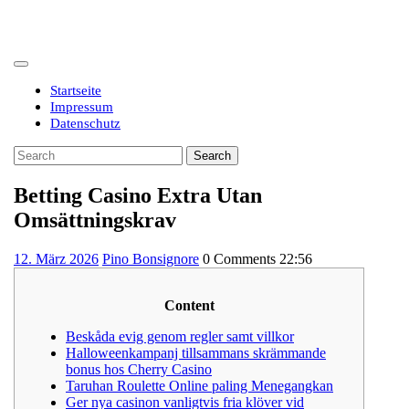
Skip
to
content
Open
Button
Startseite
Impressum
Datenschutz
Close
Search
Button
for:
Betting Casino Extra Utan
Omsättningskrav
12.
12. März 2026
Pino Bonsignore
0 Comments
22:56
März
2026
Content
Beskåda evig genom regler samt villkor
Halloweenkampanj tillsammans skrämmande
bonus hos Cherry Casino
Taruhan Roulette Online paling Menegangkan
Ger nya casinon vanligtvis fria klöver vid