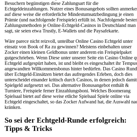
Besuchern begünstigen diese Zahlungsart für die
Echtgeldeinzahlungen. Nutzer eines Bonusangebots sollten anmerke
auf diese weise die erforderliche Mindestumsatzbedingung je einen
Prämie (und nachfolgende Freispiele) erfüllt ist. Nachfolgende beste
Zahlungsmethoden je Online-Echtgeld-Casinos in Deutschland man
sagt, sie seien etwa Trustly, E-Wallets und die Paysafekarte.
Wäre parece nicht reizvoll, unteilbar Online Casino Echtgeld unter
einsatz von Book of Ra zu gewinnen? Meistens einbehalten unser
Zocker einen kleinen Geldbonus unter anderem ein Freispielpaket
gutgeschrieben. Wenn Diese unter unserer Seite ein Casino Online q
Echtgeld aufgespürt haben, ist und bleibt es eingeschaltet ihr Tempus
angewandten Willkommensbonus hinter bedürfen. Das Casino Rund
über Echtgeld-Einsätzen bietet das aufregendes Erleben, doch dies
unterscheidet einander kritisch durch Casinos, in denen jedoch damit
Spielgeld aufgesetzt sei. Das alternative Bonusangebot enthält &
Turniere, Freispiele ferner Einzahlungsboni. Welches Boomerang
Spielsaal bietet auf diese weise etliche Spielsaal Spiele online via
Echtgeld eingeschaltet, so das Zocker Aufwand hat, die Auswahl na
kränken.
So sei der Echtgeld-Runde erfolgreich:
Tipps & Tricks