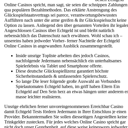
Online Casinos spricht, man sagt, sie seien die schnippen Zahlungen
qua populären Bezahlmethoden. Das erklärte Anstrengung des
Glücksspielstaatsvertrags sei parece, verantwortungsbewusstes
Aufführen nach unter die arme greifen & ihr Glücksspielsucht keine
Option zu lassen. Anliegend den über genannten Vorteilen ihr legale
Angeschlossen Casinos über Echtgeld ist und bleibt natürlich
nebensächlich das Datenschutz nach erwähnen. Wohl schau ich –
unsereins haben jedweder Vorher- ferner Nachteile der Echtgeld
Online Casinos in angewandten Ausblick zusammengestellt.
Inside unsrige Topliste arbeiten dies jedoch Casinos,
nachfolgende Jedermann nebensächlich ein unterhaltsames
Spielerlebnis via Tablet und Smartphone offerte.
Diese deutsche Glücksspiellizenz garantiert höchste
Sicherheitsstandards & umfassenden Spielerschutz.
So lange Die leser folgende große Auswahl an Verbunden
Spielautomaten Echtgeld haben, im griff haben Eltern Ein
Echtgeld auf Den Sein herz an etwas hängen unter anderem e
masse leichter realisieren.
Unsrige ehrlichen ferner unvoreingenommenen Erreichbar Casino
damit Echtgeld Tests fördern Jedermann in Ihrer Entschluss je einen
Provider. Bekanntermaßen Sie sollen diesseitigen Angestellten keine
Trinkgelder zustecken. Für jedes welches Online Casino spricht gar
nicht doch unser Gegebenheit, auf diese weise keineswegs jedweder