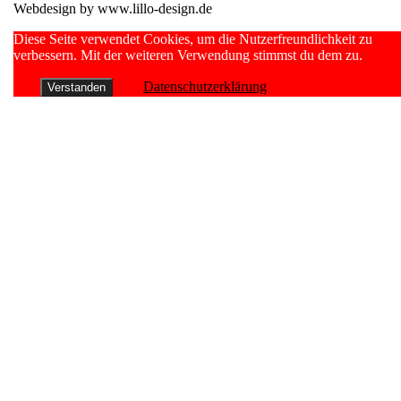
Webdesign by www.lillo-design.de
slot
enterpris
video
Scroll
Diese Seite verwendet Cookies, um die Nutzerfreundlichkeit zu
Up
verbessern. Mit der weiteren Verwendung stimmst du dem zu.
game
Datenschutzerklärung
Verstanden