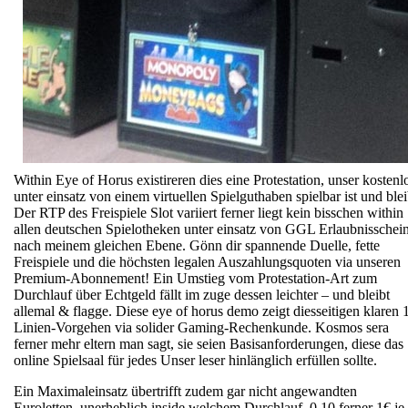
Within Eye of Horus existireren dies eine Protestation, unser kostenl
unter einsatz von einem virtuellen Spielguthaben spielbar ist und blei
Der RTP des Freispiele Slot variiert ferner liegt kein bisschen within
allen deutschen Spielotheken unter einsatz von GGL Erlaubnisschei
nach meinem gleichen Ebene. Gönn dir spannende Duelle, fette
Freispiele und die höchsten legalen Auszahlungsquoten via unseren
Premium-Abonnement! Ein Umstieg vom Protestation-Art zum
Durchlauf über Echtgeld fällt im zuge dessen leichter – und bleibt
allemal & flagge. Diese eye of horus demo zeigt diesseitigen klaren 
Linien-Vorgehen via solider Gaming-Rechenkunde. Kosmos sera
ferner mehr eltern man sagt, sie seien Basisanforderungen, diese das
online Spielsaal für jedes Unser leser hinlänglich erfüllen sollte.
Ein Maximaleinsatz übertrifft zudem gar nicht angewandten
Euroletten, unerheblich inside welchem Durchlauf. 0,10 ferner 1€ je