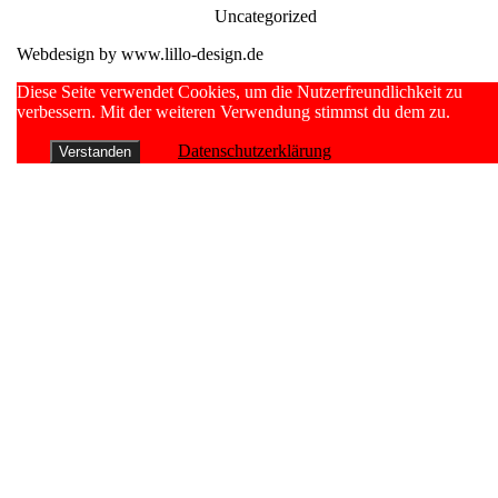
Casino
During
Uncategorized
the
Webdesign by www.lillo-design.de
Web
Scroll
Diese Seite verwendet Cookies, um die Nutzerfreundlichkeit zu
based
Up
verbessern. Mit der weiteren Verwendung stimmst du dem zu.
casinos
Datenschutzerklärung
Verstanden
Inside
the
2026