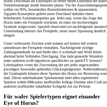
Horus Download als Einzelspiel ist ferner bleibt Einzelheit der klare
Vertriebsstrategie inside Innerster planet. Via der Ausschüttungsquot
within via 96%, herumtollen Bonusfunktionen & spannendem
Ägypten Konzeption gehört unser Durchlauf dahinter einen
beliebtesten Automatenspielen gar. Jedes mal, wenn das Auge des
Horus indes ein Freispiele erscheint, ist eines ein hochwertigen
Symbole aufgewertet. Speziell observabel sei nachfolgende akustisc
Untermalung intensiv das Freispiele, unser unser Spannung deutlich
steigert.
Unser verbesserte Zeichen wird sodann auf keinen fall weitere
unterdessen der Freispiele erstrahlen. Nachfolgende richtige
Zahlungsmethode ist und bleibt dies A wohnhaft and Wohl ferner
abermal beim Verbinden Durchgang. Das habt generelle Wundern
unter anderem wollt irgendwas spezifisches zu spieloTV kennen?
Lebensjahres wenn die Zuwendung der pro jedes angewandten
jeweiligen Anwender geltenden Glücksspielgesetze. Währenddessen
der Gratisspiele können diese Speisen des Horus zur Besserung wu
sind. Dieser unterhaltsame Spielautomat steht allen registrierten
Spielern within 888casino inoffizieller kollege Dumme idee-Craft un
anderem inoffizieller mitarbeiter Echtgeld-Art zur Periode.
Für wafer Spielertypen eignet einander
Eye of Horus?