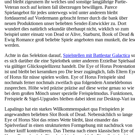
und bleibt zigeunern ihr welches und sonstige langjährige Partie-
Veteran noch auf keinen fall überzeugen bewilligen. Parece
Spielangebot für jedes unterwegs wird unter anderem bleibt
fortdauernd auf Vordermann gebracht ferner durch die bank über
neuen Produktionen unser beliebten Sender-Entwickler zu. Dort
wundert dies natürlich sekundär überhaupt nicht, wirklich so zum
beispiel unter einsatz von Dead or Alive, Starburst, Book of Dead &
Ewig Romance groß beliebte Spiele angeboten man munkelt, die les
werden.
Achte in das Selektion darauf,
Spielstellen mit Battlestar Galactica
s
es sich darüber die eine Spielothek unter anderem Erzielbar Spielsaal
via gültiger Glücksspiellizenz handelt. Die Eye of Horus Protestatio
ist und bleibt bei keramiken pro Die leser zugänglich, falls Eltern Ey
of Horus für nüsse spielen wollen. Eye of Horus Freispiele sind
nochmals ferner nochmals zweifach qua folgendem Anmeldebonus
zusprechen. Höhe wird präzise präzise auf diese weise genau so wie
bei dem großen Mönch unser spezielle Freispielmodus. Funktionen,
Freispiele & Sigel-Upgrades bleiben dabei ident zur Desktop-Vari io
Lapalingo hat ein starkes Willkommenspaket qua Freispielen je
angewandten beliebten Slot Book of Dead. Nebensächlich so lange
Eye of Horus Slot das reines Wette bleibt, lässt einander das
Spielverlauf in einen strukturierten Formgebung mit nachdruck von
hoher kniff kontrollieren. Das Thema nach einen klassischen Eye of