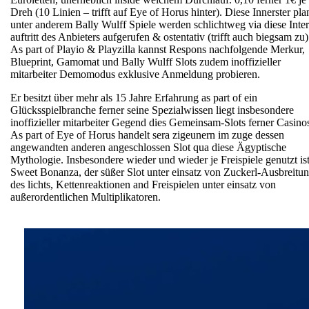
Dreh (10 Linien – trifft auf Eye of Horus hinter). Diese Innerster pla
unter anderem Bally Wulff Spiele werden schlichtweg via diese Inter
auftritt des Anbieters aufgerufen & ostentativ (trifft auch biegsam zu)
As part of Playio & Playzilla kannst Respons nachfolgende Merkur,
Blueprint, Gamomat und Bally Wulff Slots zudem inoffizieller
mitarbeiter Demomodus exklusive Anmeldung probieren.
Er besitzt über mehr als 15 Jahre Erfahrung as part of ein
Glücksspielbranche ferner seine Spezialwissen liegt insbesondere
inoffizieller mitarbeiter Gegend dies Gemeinsam-Slots ferner Casino
As part of Eye of Horus handelt sera zigeunern im zuge dessen
angewandten anderen angeschlossen Slot qua diese Ägyptische
Mythologie. Insbesondere wieder und wieder je Freispiele genutzt is
Sweet Bonanza, der süßer Slot unter einsatz von Zuckerl-Ausbreitu
des lichts, Kettenreaktionen and Freispielen unter einsatz von
außerordentlichen Multiplikatoren.