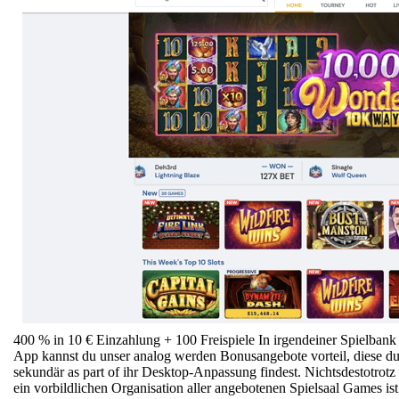
400 % in 10 € Einzahlung + 100 Freispiele In irgendeiner Spielbank
App kannst du unser analog werden Bonusangebote vorteil, diese d
sekundär as part of ihr Desktop-Anpassung findest. Nichtsdestotrotz
ein vorbildlichen Organisation aller angebotenen Spielsaal Games ist