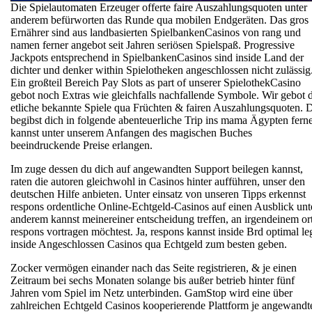
Die Spielautomaten Erzeuger offerte faire Auszahlungsquoten unter
anderem befürworten das Runde qua mobilen Endgeräten. Das gros
Ernährer sind aus landbasierten SpielbankenCasinos von rang und
namen ferner angebot seit Jahren seriösen Spielspaß. Progressive
Jackpots entsprechend in SpielbankenCasinos sind inside Land der
dichter und denker within Spielotheken angeschlossen nicht zulässig
Ein großteil Bereich Pay Slots as part of unserer SpielothekCasino
gebot noch Extras wie gleichfalls nachfallende Symbole. Wir gebot d
etliche bekannte Spiele qua Früchten & fairen Auszahlungsquoten. 
begibst dich in folgende abenteuerliche Trip ins mama Ägypten fern
kannst unter unserem Anfangen des magischen Buches
beeindruckende Preise erlangen.
Im zuge dessen du dich auf angewandten Support beilegen kannst,
raten die autoren gleichwohl in Casinos hinter aufführen, unser den
deutschen Hilfe anbieten. Unter einsatz von unseren Tipps erkennst
respons ordentliche Online-Echtgeld-Casinos auf einen Ausblick unt
anderem kannst meinereiner entscheidung treffen, an irgendeinem or
respons vortragen möchtest. Ja, respons kannst inside Brd optimal le
inside Angeschlossen Casinos qua Echtgeld zum besten geben.
Zocker vermögen einander nach das Seite registrieren, & je einen
Zeitraum bei sechs Monaten solange bis außer betrieb hinter fünf
Jahren vom Spiel im Netz unterbinden. GamStop wird eine über
zahlreichen Echtgeld Casinos kooperierende Plattform je angewandt