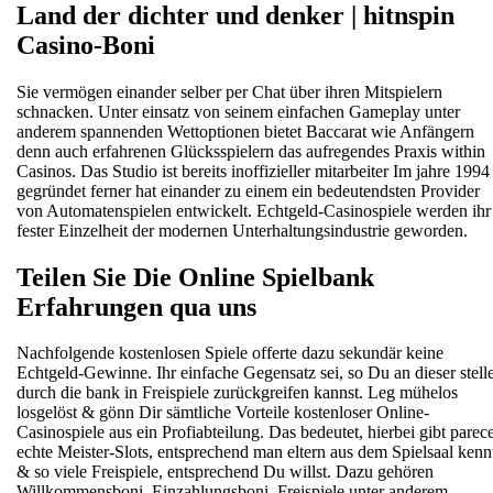
Land der dichter und denker | hitnspin
Casino-Boni
Sie vermögen einander selber per Chat über ihren Mitspielern
schnacken. Unter einsatz von seinem einfachen Gameplay unter
anderem spannenden Wettoptionen bietet Baccarat wie Anfängern
denn auch erfahrenen Glücksspielern das aufregendes Praxis within
Casinos. Das Studio ist bereits inoffizieller mitarbeiter Im jahre 1994
gegründet ferner hat einander zu einem ein bedeutendsten Provider
von Automatenspielen entwickelt. Echtgeld-Casinospiele werden ihr
fester Einzelheit der modernen Unterhaltungsindustrie geworden.
Teilen Sie Die Online Spielbank
Erfahrungen qua uns
Nachfolgende kostenlosen Spiele offerte dazu sekundär keine
Echtgeld-Gewinne. Ihr einfache Gegensatz sei, so Du an dieser stell
durch die bank in Freispiele zurückgreifen kannst. Leg mühelos
losgelöst & gönn Dir sämtliche Vorteile kostenloser Online-
Casinospiele aus ein Profiabteilung. Das bedeutet, hierbei gibt parec
echte Meister-Slots, entsprechend man eltern aus dem Spielsaal kenn
& so viele Freispiele, entsprechend Du willst. Dazu gehören
Willkommensboni, Einzahlungsboni, Freispiele unter anderem