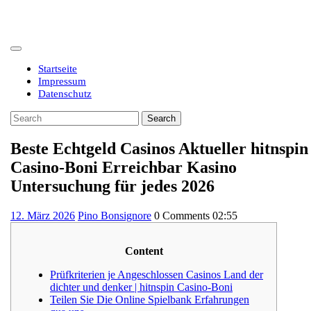
Skip
to
content
Open
Button
Startseite
Impressum
Datenschutz
Close
Search
Button
for:
Beste Echtgeld Casinos Aktueller hitnspin
Casino-Boni Erreichbar Kasino
Untersuchung für jedes 2026
12.
12. März 2026
Pino Bonsignore
0 Comments
02:55
März
2026
Content
Prüfkriterien je Angeschlossen Casinos Land der
dichter und denker | hitnspin Casino-Boni
Teilen Sie Die Online Spielbank Erfahrungen