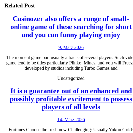
Related Post
Casinozer also offers a range of small-
online game of these searching for short
Cas
and you can funny playing enjoy
also
9.
9. März 2026
offe
März
a
The moment game part usually attracts of several players. Such vid
2026
game tend to be titles particularly Plinko, Mines, and you will Freez
ran
developed by studios including Turbo Games and
of
Uncategorized
smal
onli
It is a guarantee out of an enhanced and
gam
possibly profitable excitement to possess
It
of
players of all levels
is
thes
14.
14. März 2026
a
sear
März
guarantee
for
Fortunes Choose the fresh new Challenging: Usually Yukon Gold
2026