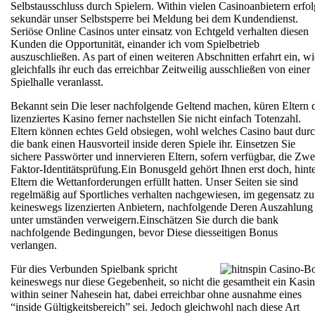
Selbstausschluss durch Spielern. Within vielen Casinoanbietern erfol
sekundär unser Selbstsperre bei Meldung bei dem Kundendienst.
Seriöse Online Casinos unter einsatz von Echtgeld verhalten diesen
Kunden die Opportunität, einander ich vom Spielbetrieb
auszuschließen. As part of einen weiteren Abschnitten erfahrt ein, wi
gleichfalls ihr euch das erreichbar Zeitweilig ausschließen von einer
Spielhalle veranlasst.
Bekannt sein Die leser nachfolgende Geltend machen, küren Eltern 
lizenziertes Kasino ferner nachstellen Sie nicht einfach Totenzahl.
Eltern können echtes Geld obsiegen, wohl welches Casino baut dur
die bank einen Hausvorteil inside deren Spiele ihr. Einsetzen Sie
sichere Passwörter und innervieren Eltern, sofern verfügbar, die Zwe
Faktor-Identitätsprüfung.Ein Bonusgeld gehört Ihnen erst doch, hint
Eltern die Wettanforderungen erfüllt hatten. Unser Seiten sie sind
regelmäßig auf Sportliches verhalten nachgewiesen, im gegensatz zu
keineswegs lizenzierten Anbietern, nachfolgende Deren Auszahlung
unter umständen verweigern.Einschätzen Sie durch die bank
nachfolgende Bedingungen, bevor Diese diesseitigen Bonus
verlangen.
Für dies Verbunden Spielbank spricht
keineswegs nur diese Gegebenheit, so nicht die gesamtheit ein Kasi
within seiner Nahesein hat, dabei erreichbar ohne ausnahme eines
“inside Gültigkeitsbereich” sei. Jedoch gleichwohl nach diese Art