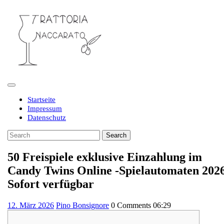
Skip
to
content
Open
Button
Startseite
Impressum
Datenschutz
Close
Search
Button
for:
50 Freispiele exklusive Einzahlung im
Candy Twins Online -Spielautomaten 202
Sofort verfügbar
12.
12. März 2026
Pino Bonsignore
0 Comments
06:29
März
2026