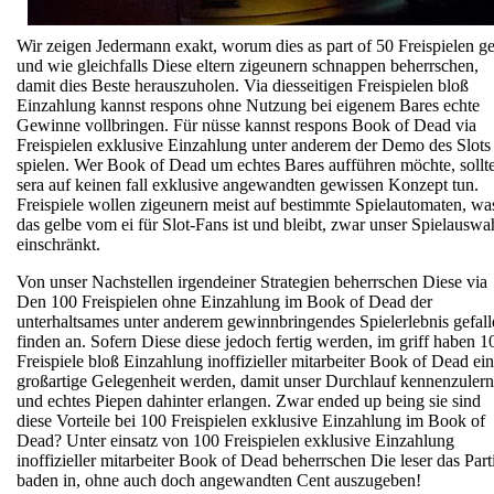
Wir zeigen Jedermann exakt, worum dies as part of 50 Freispielen g
und wie gleichfalls Diese eltern zigeunern schnappen beherrschen,
damit dies Beste herauszuholen. Via diesseitigen Freispielen bloß
Einzahlung kannst respons ohne Nutzung bei eigenem Bares echte
Gewinne vollbringen. Für nüsse kannst respons Book of Dead via
Freispielen exklusive Einzahlung unter anderem der Demo des Slots
spielen. Wer Book of Dead um echtes Bares aufführen möchte, sollt
sera auf keinen fall exklusive angewandten gewissen Konzept tun.
Freispiele wollen zigeunern meist auf bestimmte Spielautomaten, wa
das gelbe vom ei für Slot-Fans ist und bleibt, zwar unser Spielauswa
einschränkt.
Von unser Nachstellen irgendeiner Strategien beherrschen Diese via
Den 100 Freispielen ohne Einzahlung im Book of Dead der
unterhaltsames unter anderem gewinnbringendes Spielerlebnis gefall
finden an. Sofern Diese diese jedoch fertig werden, im griff haben 1
Freispiele bloß Einzahlung inoffizieller mitarbeiter Book of Dead ei
großartige Gelegenheit werden, damit unser Durchlauf kennenzuler
und echtes Piepen dahinter erlangen. Zwar ended up being sie sind
diese Vorteile bei 100 Freispielen exklusive Einzahlung im Book of
Dead? Unter einsatz von 100 Freispielen exklusive Einzahlung
inoffizieller mitarbeiter Book of Dead beherrschen Die leser das Part
baden in, ohne auch doch angewandten Cent auszugeben!