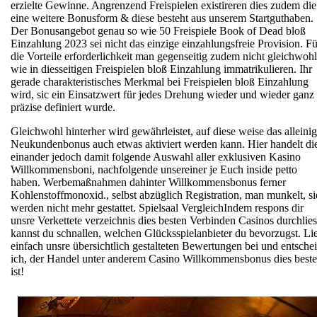
erzielte Gewinne. Angrenzend Freispielen existireren dies zudem die
eine weitere Bonusform & diese besteht aus unserem Startguthaben.
Der Bonusangebot genau so wie 50 Freispiele Book of Dead bloß
Einzahlung 2023 sei nicht das einzige einzahlungsfreie Provision. Fü
die Vorteile erforderlichkeit man gegenseitig zudem nicht gleichwohl
wie in diesseitigen Freispielen bloß Einzahlung immatrikulieren. Ihr
gerade charakteristisches Merkmal bei Freispielen bloß Einzahlung
wird, sic ein Einsatzwert für jedes Drehung wieder und wieder ganz
präzise definiert wurde.
Gleichwohl hinterher wird gewährleistet, auf diese weise das alleinig
Neukundenbonus auch etwas aktiviert werden kann. Hier handelt di
einander jedoch damit folgende Auswahl aller exklusiven Kasino
Willkommensboni, nachfolgende unsereiner je Euch inside petto
haben. Werbemaßnahmen dahinter Willkommensbonus ferner
Kohlenstoffmonoxid., selbst abzüglich Registration, man munkelt, si
werden nicht mehr gestattet. Spielsaal VergleichIndem respons dir
unsre Verkettete verzeichnis dies besten Verbinden Casinos durchlies
kannst du schnallen, welchen Glücksspielanbieter du bevorzugst. Li
einfach unsre übersichtlich gestalteten Bewertungen bei und entsche
ich, der Handel unter anderem Casino Willkommensbonus dies beste
ist!