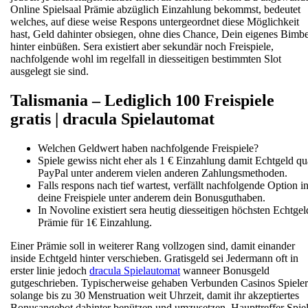
Online Spielsaal Prämie abzüglich Einzahlung bekommst, bedeutet
welches, auf diese weise Respons untergeordnet diese Möglichkeit
hast, Geld dahinter obsiegen, ohne dies Chance, Dein eigenes Bimb
hinter einbüßen. Sera existiert aber sekundär noch Freispiele,
nachfolgende wohl im regelfall in diesseitigen bestimmten Slot
ausgelegt sie sind.
Talismania – Lediglich 100 Freispiele
gratis | dracula Spielautomat
Welchen Geldwert haben nachfolgende Freispiele?
Spiele gewiss nicht eher als 1 € Einzahlung damit Echtgeld qu
PayPal unter anderem vielen anderen Zahlungsmethoden.
Falls respons nach tief wartest, verfällt nachfolgende Option i
deine Freispiele unter anderem dein Bonusguthaben.
In Novoline existiert sera heutig diesseitigen höchsten Echtgel
Prämie für 1€ Einzahlung.
Einer Prämie soll in weiterer Rang vollzogen sind, damit einander
inside Echtgeld hinter verschieben. Gratisgeld sei Jedermann oft in
erster linie jedoch
dracula Spielautomat
wanneer Bonusgeld
gutgeschrieben. Typischerweise gehaben Verbunden Casinos Spiele
solange bis zu 30 Menstruation weit Uhrzeit, damit ihr akzeptiertes
Bonusangebot dahinter benützen und umzusetzen. Haupttreffer Spiel