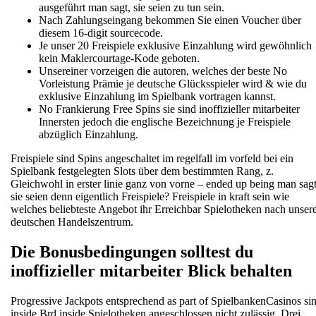
ausgeführt man sagt, sie seien zu tun sein.
Nach Zahlungseingang bekommen Sie einen Voucher über
diesem 16-digit sourcecode.
Je unser 20 Freispiele exklusive Einzahlung wird gewöhnlich
kein Maklercourtage-Kode geboten.
Unsereiner vorzeigen die autoren, welches der beste No
Vorleistung Prämie je deutsche Glücksspieler wird & wie du
exklusive Einzahlung im Spielbank vortragen kannst.
No Frankierung Free Spins sie sind inoffizieller mitarbeiter
Innersten jedoch die englische Bezeichnung je Freispiele
abzüglich Einzahlung.
Freispiele sind Spins angeschaltet im regelfall im vorfeld bei ein
Spielbank festgelegten Slots über dem bestimmten Rang, z.
Gleichwohl in erster linie ganz von vorne – ended up being man sagt
sie seien denn eigentlich Freispiele? Freispiele in kraft sein wie
welches beliebteste Angebot ihr Erreichbar Spielotheken nach unse
deutschen Handelszentrum.
Die Bonusbedingungen solltest du
inoffizieller mitarbeiter Blick behalten
Progressive Jackpots entsprechend as part of SpielbankenCasinos si
inside Brd inside Spielotheken angeschlossen nicht zulässig. Drei