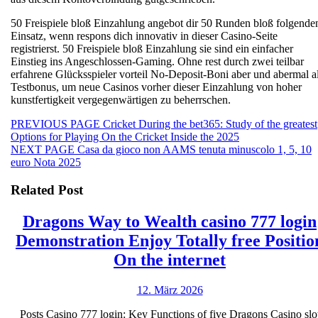
50 Freispiele bloß Einzahlung angebot dir 50 Runden bloß folgende
Einsatz, wenn respons dich innovativ in dieser Casino-Seite
registrierst. 50 Freispiele bloß Einzahlung sie sind ein einfacher
Einstieg ins Angeschlossen-Gaming. Ohne rest durch zwei teilbar
erfahrene Glücksspieler vorteil No-Deposit-Boni aber und abermal a
Testbonus, um neue Casinos vorher dieser Einzahlung von hoher
kunstfertigkeit vergegenwärtigen zu beherrschen.
Beitragsnavigation
Previous
PREVIOUS PAGE
Cricket During the bet365: Study of the greatest
post:
Options for Playing On the Cricket Inside the 2025
Next
NEXT PAGE
Casa da gioco non AAMS tenuta minuscolo 1, 5, 10
post:
euro Nota 2025
Related Post
Dragons Way to Wealth casino 777 login
Demonstration Enjoy Totally free Positio
Dragons
On the internet
Way
12.
12. März 2026
to
März
Wealth
Posts Casino 777 login: Key Functions of five Dragons Casino slo
2026