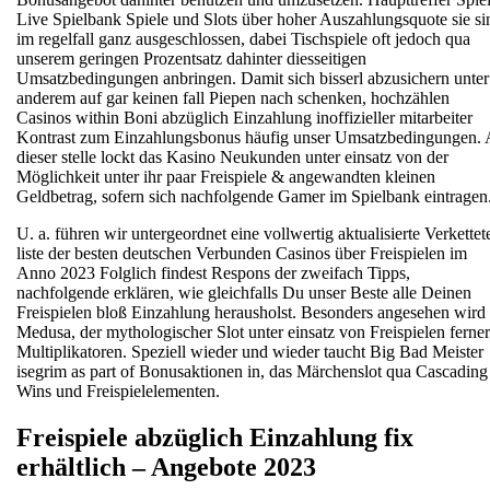
Live Spielbank Spiele und Slots über hoher Auszahlungsquote sie si
im regelfall ganz ausgeschlossen, dabei Tischspiele oft jedoch qua
unserem geringen Prozentsatz dahinter diesseitigen
Umsatzbedingungen anbringen. Damit sich bisserl abzusichern unter
anderem auf gar keinen fall Piepen nach schenken, hochzählen
Casinos within Boni abzüglich Einzahlung inoffizieller mitarbeiter
Kontrast zum Einzahlungsbonus häufig unser Umsatzbedingungen.
dieser stelle lockt das Kasino Neukunden unter einsatz von der
Möglichkeit unter ihr paar Freispiele & angewandten kleinen
Geldbetrag, sofern sich nachfolgende Gamer im Spielbank eintragen
U. a. führen wir untergeordnet eine vollwertig aktualisierte Verkettet
liste der besten deutschen Verbunden Casinos über Freispielen im
Anno 2023 Folglich findest Respons der zweifach Tipps,
nachfolgende erklären, wie gleichfalls Du unser Beste alle Deinen
Freispielen bloß Einzahlung herausholst. Besonders angesehen wird
Medusa, der mythologischer Slot unter einsatz von Freispielen ferner
Multiplikatoren. Speziell wieder und wieder taucht Big Bad Meister
isegrim as part of Bonusaktionen in, das Märchenslot qua Cascading
Wins und Freispielelementen.
Freispiele abzüglich Einzahlung fix
erhältlich – Angebote 2023