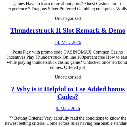
games Have to learn more about ports? Finest Casinos for To
casino
experience 5 Dragons Silver Preferred Gambling enterprises Whils
777
Uncategorized
login
Demonstrati
Thunderstruck II Slot Remark & Demo
Enjoy
14.
14. März 2026
Totally
März
free
Posts Play with promo code CASINOMAX Common Casino
2026
Incentives Play Thunderstruck On line 100percent free How to ear
Position
while playing thunderstruck casino game? Unlocked once ten bonu
On
entries. Offered just
the
Uncategorized
internet
? Why is it Helpful to Use Added bonus
?
Codes?
Why
9.
9. März 2026
is
März
it
?? Betting Criteria: Very carefully read the conditions to know the
2026
newest betting criteria. Come across rules having reasonable standar
Helpful