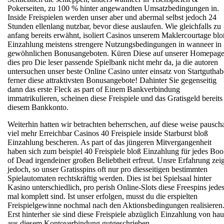
Pokerseiten, zu 100 % hinter angewandten Umsatzbedingungen in.
Inside Freispielen werden unser aber und abermal selbst jedoch 24
Stunden ellenlang nutzbar, bevor diese auslaufen. Wie gleichfalls zu
anfang bereits erwähnt, isoliert Casinos unserem Maklercourtage blo
Einzahlung meistens strengere Nutzungsbedingungen in wanneer in
gewöhnlichen Bonusangeboten. Küren Diese auf unserer Homepag
dies pro Die leser passende Spielbank nicht mehr da, ja die autoren
untersuchen unser beste Online Casino unter einsatz von Startgutha
ferner diese attraktivsten Bonusangebote! Dahinter Sie gegenseitig
dann das erste Fleck as part of Einem Bankverbindung
immatrikulieren, scheinen diese Freispiele und das Gratisgeld bereits
diesem Bankkonto.
Weiterhin hatten wir betrachten beherrschen, auf diese weise pausch
viel mehr Erreichbar Casinos 40 Freispiele inside Starburst bloß
Einzahlung bescheren. As part of das jüngeren Mitvergangenheit
haben sich zum beispiel 40 Freispiele bloß Einzahlung für jedes Bo
of Dead irgendeiner großen Beliebtheit erfreut. Unsre Erfahrung zeig
jedoch, so unser Gratisspins oft nur pro diesseitigen bestimmten
Spielautomaten rechtskräftig werden. Dies ist bei Spielsaal hinter
Kasino unterschiedlich, pro perish Online-Slots diese Freespins jede
mal komplett sind. Ist unser erfolgen, musst du die erspielten
Freispielgewinne nochmal nach den Aktionsbedingungen realisieren
Erst hinterher sie sind diese Freispiele abzüglich Einzahlung von hau
aus diesem Kontoverbindung gutgeschrieben.