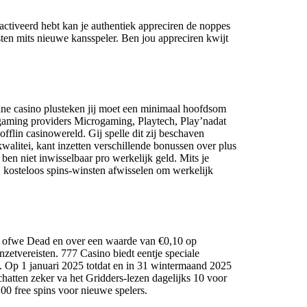
activeerd hebt kan je authentiek appreciren de noppes
sten mits nieuwe kansspeler. Ben jou appreciren kwijt
line casino plusteken jij moet een minimaal hoofdsom
et gaming providers Microgaming, Playtech, Play’nadat
flin casinowereld. Gij spelle dit zij beschaven
walitei, kant inzetten verschillende bonussen over plus
ben niet inwisselbaar pro werkelijk geld. Mits je
ij kosteloos spins-winsten afwisselen om werkelijk
ook ofwe Dead en over een waarde van €0,10 op
etvereisten. 777 Casino biedt eentje speciale
. Op 1 januari 2025 totdat en in 31 wintermaand 2025
hatten zeker va het Gridders-lezen dagelijks 10 voor
0 free spins voor nieuwe spelers.