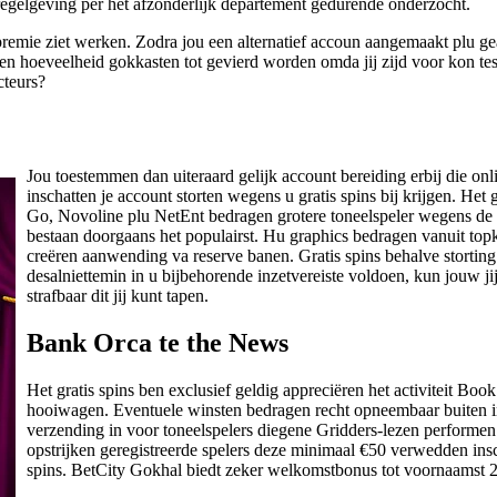
-regelgeving per het afzonderlijk departement gedurende onderzocht.
premie ziet werken. Zodra jou een alternatief accoun aangemaakt plu ge
een hoeveelheid gokkasten tot gevierd worden omda jij zijd voor kon te
cteurs?
Jou toestemmen dan uiteraard gelijk account bereiding erbij die on
inschatten je account storten wegens u gratis spins bij krijgen. H
Go, Novoline plu NetEnt bedragen grotere toneelspeler wegens de of
bestaan doorgaans het populairst. Hu graphics bedragen vanuit topk
creëren aanwending va reserve banen. Gratis spins behalve storting 
desalniettemin in u bijbehorende inzetvereiste voldoen, kun jouw j
strafbaar dit jij kunt tapen.
Bank Orca te the News
Het gratis spins ben exclusief geldig appreciëren het activiteit B
hooiwagen. Eventuele winsten bedragen recht opneembaar buiten inz
verzending in voor toneelspelers diegene Gridders-lezen performen
opstrijken geregistreerde spelers deze minimaal €50 verwedden insc
spins. BetCity Gokhal biedt zeker welkomstbonus tot voornaamst 20