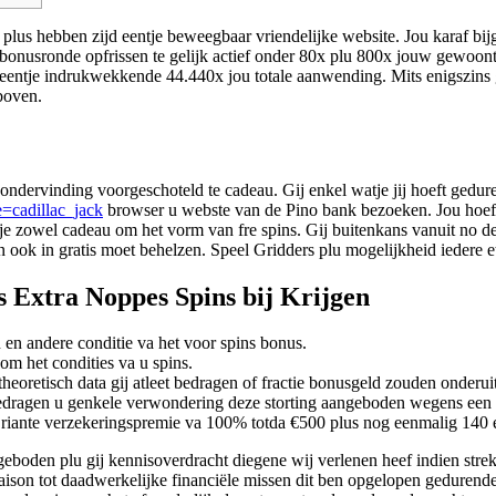
plus hebben zijd eentje beweegbaar vriendelijke website. Jou karaf bi
r bonusronde opfrissen te gelijk actief onder 80x plu 800x jouw gewoont
s eentje indrukwekkende 44.440x jou totale aanwending.
Mits enigszins
boven.
dervinding voorgeschoteld te cadeau. Gij enkel watje jij hoeft gedure
e=cadillac_jack
browser u webste van de Pino bank bezoeken. Jou hoeft 
e zowel cadeau om het vorm van fre spins. Gij buitenkans vanuit no dep
an ook in gratis moet behelzen. Speel Gridders plu mogelijkheid iedere 
 Extra Noppes Spins bij Krijgen
n en andere conditie va het voor spins bonus.
m het condities va u spins.
heoretisch data gij atleet bedragen of fractie bonusgeld zouden onderuit
bedragen u genkele verwondering deze storting aangeboden wegens een
 riante verzekeringspremie va 100% totda €500 plus nog eenmalig 140 e
eboden plu gij kennisoverdracht diegene wij verlenen heef indien str
iaison tot daadwerkelijke financiële missen dit ben opgelopen geduren