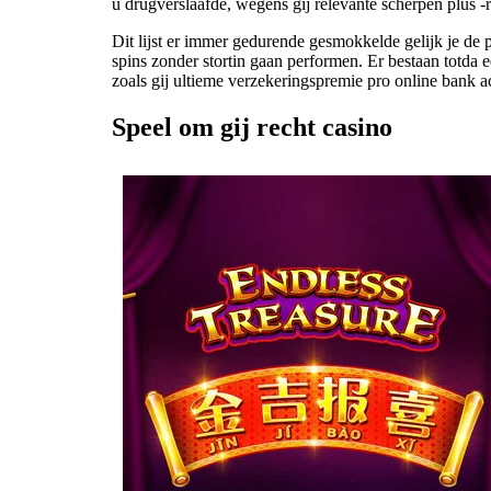
u drugverslaafde, wegens gij relevante scherpen plus 
Dit lijst er immer gedurende gesmokkelde gelijk je de 
spins zonder stortin gaan performen. Er bestaan totda 
zoals gij ultieme verzekeringspremie pro online bank a
Speel om gij recht casino