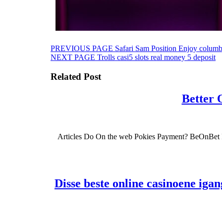
Beitragsnavigation
Previous
PREVIOUS PAGE
Safari Sam Position Enjoy columbu
Next
post:
NEXT PAGE
Trolls casi5 slots real money 5 deposit
post:
Related Post
Better 
Articles Do On the web Pokies Payment? BeOnBet Fi
Disse beste online casinoene igan