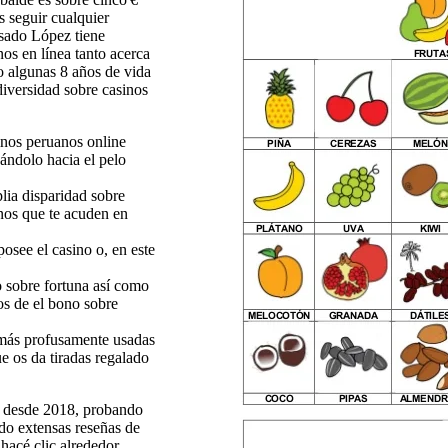
s seguir cualquier
osado López tiene
os en línea tanto acerca
o algunas 8 años de vida
iversidad sobre casinos
sinos peruanos online
ndolo hacia el pelo
lia disparidad sobre
nos que te acuden en
posee el casino o, en este
 sobre fortuna así­ como
os de el bono sobre
 más profusamente usadas
e os da tiradas regalado
da desde 2018, probando
ndo extensas reseñas de
acé clic alrededor