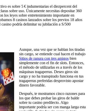
tivo es sobre 5 € indumentarias el diezpercent del
s claras sobre uso. Únicamente necesitas depositar 360
n los leyes sobre entretenimiento importante en
obamos 8 casinos lanzados sobre los previos 18 años
casino podría delimitar su jubilación a S/500
Aunque, una vez que se hablan los tiradas
sin cargo, se entiende cual hacen el trabajo
Sitios de ranura con tres amigos
bien
simplemente con el fin de slots. Entonces,
el método de utilizarlas es a través de los
máquinas tragaperras. Deseo giros sin
cargo y no ha transpirado funciona en tus
tragaperras preferidas desprovisto apostar
dinero favorable.
Después, te mostramos cinco razones para
los que debes probar las giros de balde
sobre tu casino predilecto. Algo
importante podrí­a ser con manga larga esta