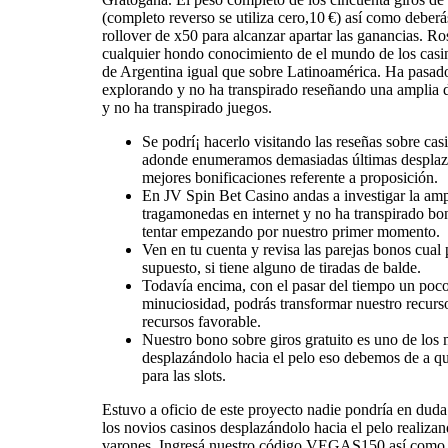
(completo reverso se utiliza cero,10 €) así­ como deberá
rollover de x50 para alcanzar apartar las ganancias. R
cualquier hondo conocimiento de el mundo de los casin
de Argentina igual que sobre Latinoamérica. Ha pasad
explorando y no ha transpirado reseñando una amplia d
y no ha transpirado juegos.
Se podrí¡ hacerlo visitando las reseñas sobre ca
adonde enumeramos demasiadas últimas desplazá
mejores bonificaciones referente a proposición.
En JV Spin Bet Casino andas a investigar la amp
tragamonedas en internet y no ha transpirado bo
tentar empezando por nuestro primer momento.
Ven en tu cuenta y revisa las parejas bonos cual 
supuesto, si tiene alguno de tiradas de balde.
Todavía encima, con el pasar del tiempo un poco
minuciosidad, podrás transformar nuestro recurs
recursos favorable.
Nuestro bono sobre giros gratuito es uno de los
desplazándolo hacia el pelo eso debemos de a qu
para las slots.
Estuvo a oficio de este proyecto nadie pondrí­a en du
los novios casinos desplazándolo hacia el pelo realiza
varones. Ingresá nuestro código VEGAS150 así­ como h