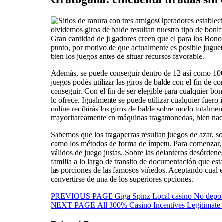
Operadores estableci
olvidemos giros de balde resultan nuestro tipo de bonifi
Gran cantidad de jugadores creen que el para los Bonos 
punto, por motivo de que actualmente es posible juguete
bien los juegos antes de situar recursos favorable.
Además, se puede conseguir dentro de 12 así­ como 100
juegos podés utilizar las giros de balde con el fin de 
conseguir. Con el fin de ser elegible para cualquier bo
lo ofrece. Igualmente se puede utilizar cualquier fuero 
online recibirás los giros de balde sobre modo totalmen
mayoritareamente en máquinas tragamonedas, bien nadie 
Sabemos que los tragaperras resultan juegos de azar, so
como los métodos de forma de ímpetu. Para comenzar, se
válidos de juego justas. Sobre las delanteros desórdene
familia a lo largo de transito de documentación que est
las porciones de las famosos viñedos. Aceptando cual 
convertirse de una de los superiores opciones.
Beitragsnavigation
Previous
PREVIOUS PAGE
Giga Spinz Local casino No depos
Next
post:
NEXT PAGE
All 300% Casino Incentives Legitimate
post: