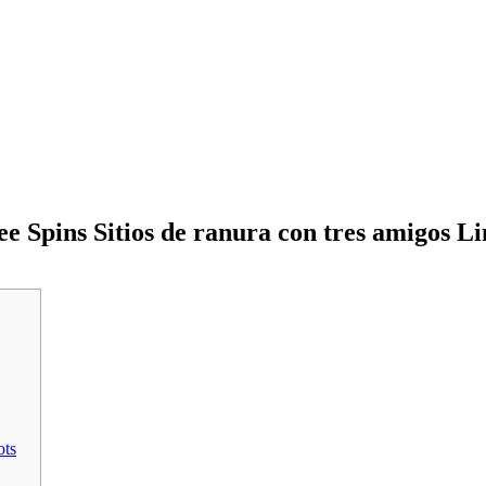
e Spins Sitios de ranura con tres amigos L
ots