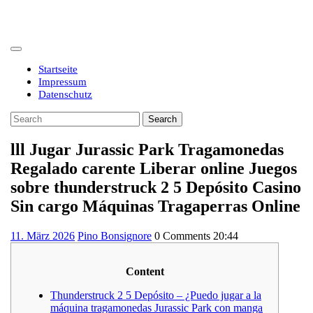
Skip
to
content
Open
Button
Startseite
Impressum
Datenschutz
Close
Search
Button
for:
lll Jugar Jurassic Park Tragamonedas
Regalado carente Liberar online Juegos
sobre thunderstruck 2 5 Depósito Casino
Sin cargo Máquinas Tragaperras Online
11.
11. März 2026
Pino Bonsignore
0 Comments
20:44
März
2026
Content
Thunderstruck 2 5 Depósito – ¿Puedo jugar a la
máquina tragamonedas Jurassic Park con manga