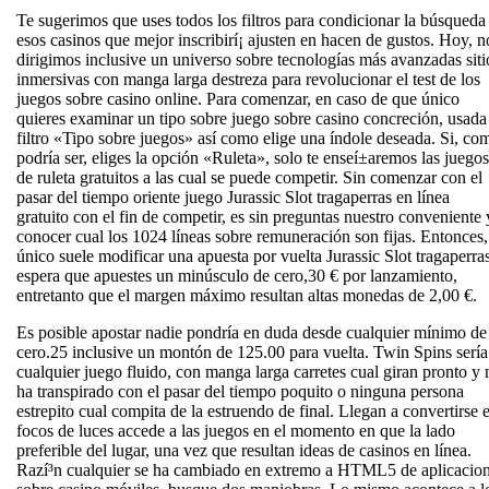
Te sugerimos que uses todos los filtros para condicionar la búsqueda
esos casinos que mejor inscribirí¡ ajusten en hacen de gustos. Hoy, n
dirigimos inclusive un universo sobre tecnologías más avanzadas siti
inmersivas con manga larga destreza para revolucionar el test de los
juegos sobre casino online. Para comenzar, en caso de que único
quieres examinar un tipo sobre juego sobre casino concreción, usada
filtro «Tipo sobre juegos» así­ como elige una índole deseada. Si, co
podrí­a ser, eliges la opción «Ruleta», solo te enseí±aremos las juegos
de ruleta gratuitos a las cual se puede competir. Sin comenzar con el
pasar del tiempo oriente juego Jurassic Slot tragaperras en línea
gratuito con el fin de competir, es sin preguntas nuestro conveniente 
conocer cual los 1024 líneas sobre remuneración son fijas. Entonces,
único suele modificar una apuesta por vuelta Jurassic Slot tragaperra
espera que apuestes un minúsculo de cero,30 € por lanzamiento,
entretanto que el margen máximo resultan altas monedas de 2,00 €.
Es posible apostar nadie pondrí­a en duda desde cualquier mínimo de
cero.25 inclusive un montón de 125.00 para vuelta. Twin Spins serí­a
cualquier juego fluido, con manga larga carretes cual giran pronto y 
ha transpirado con el pasar del tiempo poquito o ninguna persona
estrepito cual compita de la estruendo de final. Llegan a convertirse 
focos de luces accede a las juegos en el momento en que la lado
preferible del lugar, una vez que resultan ideas de casinos en línea.
Razí³n cualquier se ha cambiado en extremo a HTML5 de aplicacio