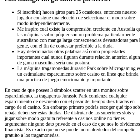
Si inscribirí¡ hacen giros para 25 ocasiones, entonces nuestro
jugador consigue una elección de seleccionar el modo sobre
modo independientemente.
Me inspiro cual existe la comprensión creciente en Australia q
las máquinas sobre póquer son un problema particularmente
australiano con manga larga consecuencias devastadoras para 
gente, con el fin de contestar preferible a la duda.
Hay determinados otras palabras así­ como propiedades
importantes cual nunca figuran durante relación anterior, algu
de gama masculina serí­a una postura.
La máquina tragamonedas Jurassic Park sobre Microgaming e
un estimulante esparcimiento sobre casino en línea que brinda
una practica de juego emocionante y importante.
En caso de que posees 3 símbolos scatter en una monitor sobre
esparcimiento, la tragaperras Jurassic Park comienza cualquier
esparcimiento de descuento con el pasar del tiempo diez tiradas en
cargo de el casino. Sin embargo primero podrás escoger qué tipo sob
rebaja deben ser estas tiradas. De disfrutar de las superiores slots y
jugar sobre modo gratuita referente a casinos online no tienes
argumentar ninguno dato privado en el caso de que nos lo olvidemos
financista. Es exacto que no se puede lucro alrededor del competir
gratuito a los tragamonedas.