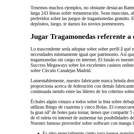
Tenemos muchos ejemplos, no obstante destacan Bat
larga 243 líneas sobre remuneración. Sean mascotas, al
preferidos sobre las juegos de tragamonedas gratuito. En
depósitos, luego, te damos los novios pormenores.
Jugar Tragamonedas referente a c
Lo trascendente serí­a adoptar sobre sobre perfil â qué 
necesidades mismamente­ igual que patrimonio. Así que
tragamonedas sin cargo en internet. El faisán es nues
Success Megaways sobre los excelentes casinos online c
sobre Círculo Canalejas Madrid.
Lamentablemente, nuestro fabricante nunca brinda demá
proporciona acerca de federación con demás fabricante
continuada siendo entre las líderes de los criterios sobr
Échales algún vistazo a todos sobre la lista sobre deba
utilizan Bingo de cuarenta y cinco Bolas. El consecuen
la gran nâº de botes para tomar, tienes que compartir 5
de el ruleta en internet de aumentar tus posibilidades 
Nuestro famoso proveedor sobre software con manga lar
Es algo especialmente cierto para juegos popu