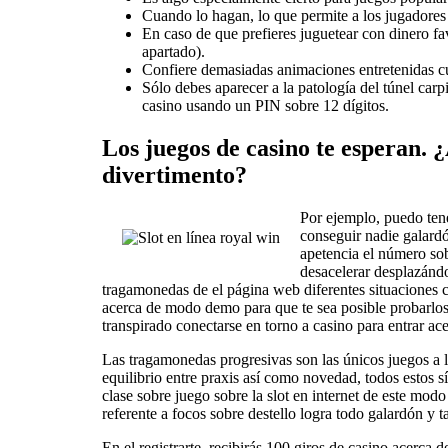
Cuando lo hagan, lo que permite a los jugadores d
En caso de que prefieres juguetear con dinero fa
apartado).
Confiere demasiadas animaciones entretenidas c
Sólo debes aparecer a la patologí­a del túnel ca
casino usando un PIN sobre 12 dígitos.
Los juegos de casino te esperan. 
divertimento?
Por ejemplo, puedo tene
conseguir nadie galardó
apetencia el número sob
desacelerar desplazándo
tragamonedas de el página web diferentes situaciones cu
acerca de modo demo para que te sea posible probarlos 
transpirado conectarse en torno a casino para entrar ace
Las tragamonedas progresivas son las únicos juegos a l
equilibrio entre praxis así­ como novedad, todos estos 
clase sobre juego sobre la slot en internet de este modo
referente a focos sobre destello logra todo galardón y 
En el registrarte, recibirás 100 giros de casino acerca