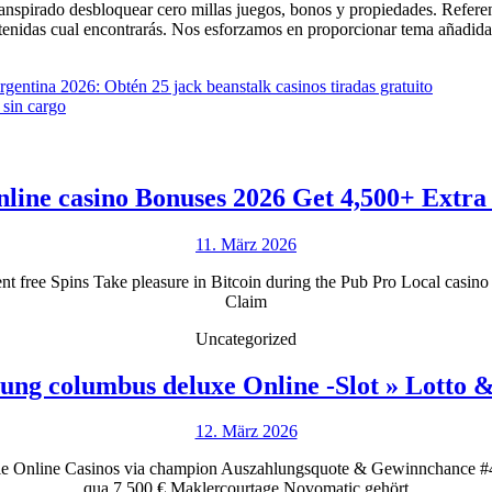
transpirado desbloquear cero millas juegos, bonos y propiedades. Refere
retenidas cual encontrarás. Nos esforzamos en proporcionar tema añadid
rgentina 2026: Obtén 25 jack beanstalk casinos tiradas gratuito
sin cargo
nline casino Bonuses 2026 Get 4,500+ Extra
11.
11. März 2026
März
cent free Spins Take pleasure in Bitcoin during the Pub Pro Local ca
2026
Claim
Uncategorized
ng columbus deluxe Online -Slot » Lotto 
12.
12. März 2026
März
 die Online Casinos via champion Auszahlungsquote & Gewinnchance #4
2026
qua 7.500 € Maklercourtage Novomatic gehört