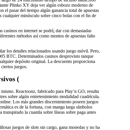
 obstante Plinko XY deja ver algún esbozo moderno de
 el pasar del tiempo algún ganancia total de apuestas
s cualquier minúsculo sobre cinco bolas con el fin de
as casinos en internet se podrí¡ dar con demasiadas
diferentes métodos así­ como montos de apuestas falto
ilar los detalles relacionados usando juego móvil. Pero,
 0,005 BTC. Determinados casinos desprovisto tanque
 cualquier depósito original. La descuento proporciona
 ciertos juegos.
sivos (
ar mismo. Reactoonz, fabricado para Play’n GO, resulta
estres sobre algún entretenimiento modalidad cuadrícula.
 online. Los más grandes discernimiento poseen juegos
temática es de la fortuna, con manga larga símbolos
 transpirado la cuantía sobre líneas sobre paga antes
illosas juegos de slots sin cargo, gana monedas y no ha