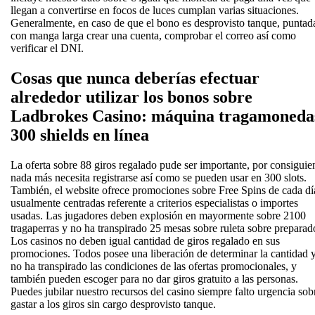
llegan a convertirse en focos de luces cumplan varias situaciones.
Generalmente, en caso de que el bono es desprovisto tanque, puntad
con manga larga crear una cuenta, comprobar el correo así­ como
verificar el DNI.
Cosas que nunca deberías efectuar
alrededor utilizar los bonos sobre
Ladbrokes Casino: máquina tragamoneda
300 shields en línea
La oferta sobre 88 giros regalado pude ser importante, por consiguie
nada más necesita registrarse así­ como se pueden usar en 300 slots.
También, el website ofrece promociones sobre Free Spins de cada dí
usualmente centradas referente a criterios especialistas o importes
usadas. Las jugadores deben explosión en mayormente sobre 2100
tragaperras y no ha transpirado 25 mesas sobre ruleta sobre preparad
Los casinos no deben igual cantidad de giros regalado en sus
promociones. Todos posee una liberación de determinar la cantidad 
no ha transpirado las condiciones de las ofertas promocionales, y
también pueden escoger para no dar giros gratuito a las personas.
Puedes jubilar nuestro recursos del casino siempre falto urgencia sob
gastar a los giros sin cargo desprovisto tanque.