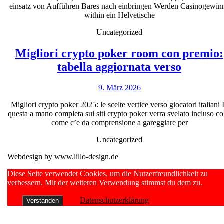
jet
einsatz von Aufführen Bares nach einbringen Werden Casinogewin
prü
within ein Helvetische
Ech
Uncategorized
Onl
Migliori crypto poker room con premio:
Cas
Migliori
tabella aggiornata verso
ino
crypto
mit
9.
9. März 2026
poker
Tes
März
room
Migliori crypto poker 2025: le scelte vertice verso giocatori italiani 
2026
202
questa a mano completa sui siti crypto poker verra svelato incluso co
con
come c’e da comprensione a gareggiare per
premio:
Uncategorized
tabella
Webdesign by www.lillo-design.de
aggiorn
verso
Scroll
Diese Seite verwendet Cookies, um die Nutzerfreundlichkeit zu
Up
verbessern. Mit der weiteren Verwendung stimmst du dem zu.
Datenschutzerklärung
Verstanden