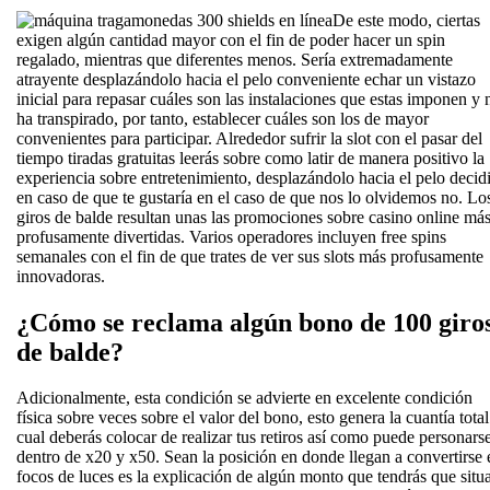
De este modo, ciertas
exigen algún cantidad mayor con el fin de poder hacer un spin
regalado, mientras que diferentes menos. Serí­a extremadamente
atrayente desplazándolo hacia el pelo conveniente echar un vistazo
inicial para repasar cuáles son las instalaciones que estas imponen y 
ha transpirado, por tanto, establecer cuáles son los de mayor
convenientes para participar. Alrededor sufrir la slot con el pasar del
tiempo tiradas gratuitas leerás sobre como latir de manera positivo la
experiencia sobre entretenimiento, desplazándolo hacia el pelo decidi
en caso de que te gustaría en el caso de que nos lo olvidemos no. Lo
giros de balde resultan unas las promociones sobre casino online má
profusamente divertidas. Varios operadores incluyen free spins
semanales con el fin de que trates de ver sus slots más profusamente
innovadoras.
¿Cómo se reclama algún bono de 100 giro
de balde?
Adicionalmente, esta condición se advierte en excelente condición
física sobre veces sobre el valor del bono, esto genera la cuantía total
cual deberás colocar de realizar tus retiros así­ como puede personars
dentro de x20 y x50. Sean la posición en donde llegan a convertirse 
focos de luces es la explicación de algún monto que tendrás que situ