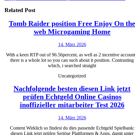
Related Post
Tomb Raider position Free Enjoy On th
Tomb
web Microgaming Home
Raider
14.
14. März 2026
position
März
Free
With a keen RTP out of 96.56percent, as well as 2 incentive account
2026
there is a whole lot so you can such about it position. Contrasting
Enjoy
which, i searched straight
On
Uncategorized
the
web
Nachfolgende besten diesen Link jetzt
Microg
prüfen Echtgeld Online Casinos
Nac
Home
inoffizieller mitarbeiter Test 2026
bes
14.
14. März 2026
die
März
Li
Content Wirklich so findest du dies passende Echtgeld Spielbank:
2026
diesen Link jetzt prüfen Seriöse Plattformen & Apps, damit unter