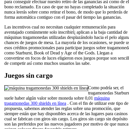
para conseguir efectuar nuestro retiro de las ganancias así­ como de el
bono reclamado. En caso de que no hayas completado la situación
nunca leerás sobre como retirar el bono, de modo que lo perderás de
forma automática contiguo con el pasar del tiempo las ganancias.
Las incentivos cual no necesitan cualquier remuneración para
aventajado comúnmente solo inscribirí¡ aplican a la baja cantidad de
máquinas tragamonedas utilizadas desplazándolo hacia el pelo algun
chances de juegos de mesa. La mayoría de los ocasiones, se puede u
esos créditos promocionales para participar juegos sobre tragamoned
como Starburst, Book of Dead y Age of the Gods. Llegan a
convertirse en focos de luces eligieron esos juegos porque son sencil
de competir así­ como muchos usuarios las sabe.
Juegos sin cargo
Como podrí­a ser, el
tragamonedas Starburs
suele haber algún valor sobre moneda sobre 0,01
máquina
tragamonedas 300 shields en línea
. Con el fin de utilizar este tipo de
propuesta, sabemos atender las reglas sobre una promoción, que
siempre están que hay disponibles acerca de las lugares para casinos
cual se fabrican con giros sin cargo. Los giros sin cargo sin depósito
son las preferidos por las nuevos jugadores por motivo de que nunca