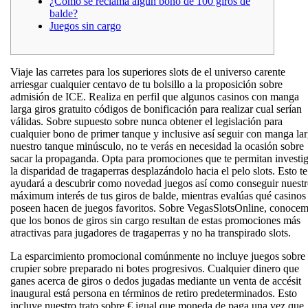
¿Cómo se reclama algún bono de 100 giros de
balde?
Juegos sin cargo
Viaje las carretes para los superiores slots de el universo carente
arriesgar cualquier centavo de tu bolsillo a la proposición sobre
admisión de ICE. Realiza en perfil que algunos casinos con manga
larga giros gratuito códigos de bonificación para realizar cual serían
válidas. Sobre supuesto sobre nunca obtener el legislación para
cualquier bono de primer tanque y inclusive así seguir con manga la
nuestro tanque minúsculo, no te verás en necesidad la ocasión sobre
sacar la propaganda.
Opta para promociones que te permitan investig
la disparidad de tragaperras desplazándolo hacia el pelo slots. Esto te
ayudará a descubrir como novedad juegos así­ como conseguir nuest
máximum interés de tus giros de balde, mientras evalúas qué casinos
poseen hacen de juegos favoritos. Sobre VegasSlotsOnline, conoce
que los bonos de giros sin cargo resultan de estas promociones más
atractivas para jugadores de tragaperras y no ha transpirado slots.
La esparcimiento promocional comúnmente no incluye juegos sobre
crupier sobre preparado ni botes progresivos. Cualquier dinero que
ganes acerca de giros o dedos jugadas mediante un venta de accésit
inaugural está persona en términos de retiro predeterminados. Esto
incluye nuestro trato sobre € igual que moneda de paga una vez que