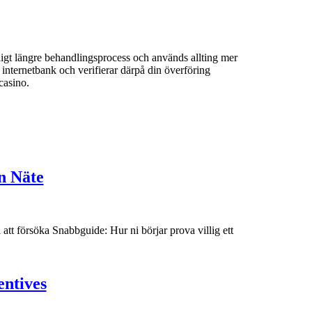
igt längre behandlingsprocess och används allting mer
 internetbank och verifierar därpå din överföring
casino.
Spelpaus:
n Näte
Din
Guide
mot
att försöka Snabbguide: Hur ni börjar prova villig ett
Självavstängning
kungen
3d
entives
Näte
the