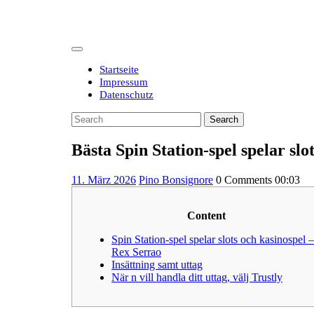
Skip
to
content
Open
Button
Startseite
Impressum
Datenschutz
Close
Search
Button
for:
Bästa Spin Station-spel spelar sl
11.
11. März 2026
Pino Bonsignore
0 Comments
00:03
März
2026
Content
Spin Station-spel spelar slots och kasinospel –
Rex Serrao
Insättning samt uttag
När n vill handla ditt uttag, välj Trustly