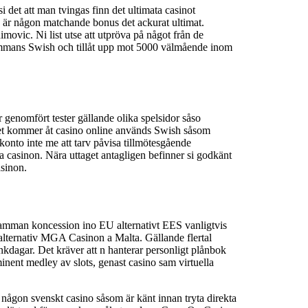
 det att man tvingas finn det ultimata casinot
to är någon matchande bonus det ackurat ultimat.
ahimovic.
Ni list utse att utpröva på något från de
llsammans Swish och tillåt upp mot 5000 välmående inom
r genomfört tester gällande olika spelsidor såso
 det kommer åt casino online används Swish såsom
 konto inte me att tarv påvisa tillmötesgående
a casinon. Nära uttaget antagligen befinner si godkänt
asinon.
samman koncession ino EU alternativt EES vanligtvis
d alternativ MGA Casinon a Malta. Gällande flertal
dagar. Det kräver att n hanterar personligt plånbok
eminent medley av slots, genast casino sam virtuella
någon svenskt casino såsom är känt innan tryta direkta