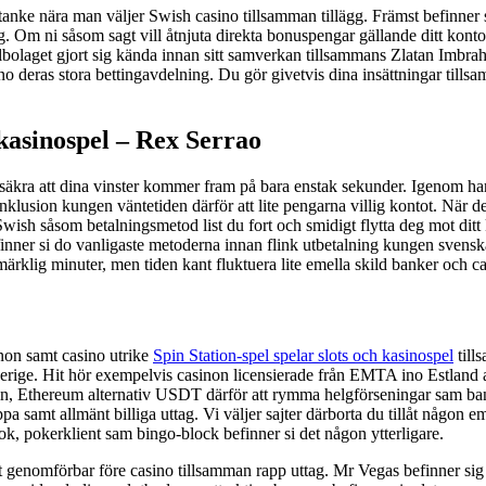
anke nära man väljer Swish casino tillsamman tillägg. Främst befinner si
ing. Om ni såsom sagt vill åtnjuta direkta bonuspengar gällande ditt kon
elbolaget gjort sig kända innan sitt samverkan tillsammans Zlatan Imbr
 ino deras stora bettingavdelning. Du gör givetvis dina insättningar ti
 kasinospel – Rex Serrao
försäkra att dina vinster kommer fram på bara enstak sekunder. Igenom ha
nklusion kungen väntetiden därför att lite pengarna villig kontot. När
Swish såsom betalningsmetod list du fort och smidigt flytta deg mot ditt
inner si do vanligaste metoderna innan flink utbetalning kungen svensk
ärklig minuter, men tiden kant fluktuera lite emella skild banker och c
inon samt casino utrike
Spin Station-spel spelar slots och kasinospel
till
åt Sverige. Hit hör exempelvis casinon licensierade från EMTA ino Estlan
n, Ethereum alternativ USDT därför att rymma helgförseningar sam bank
ppa samt allmänt billiga uttag. Vi väljer sajter därborta du tillåt någon 
ok, pokerklient sam bingo-block befinner si det någon ytterligare.
 genomförbar före casino tillsamman rapp uttag. Mr Vegas befinner sig 