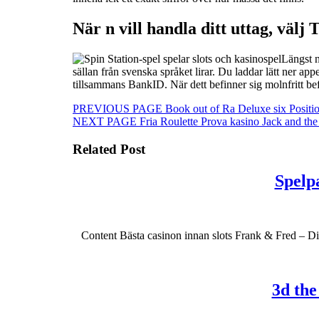
När n vill handla ditt uttag, välj 
Längst n
sällan från svenska språket lirar. Du laddar lätt ner a
tillsammans BankID. När dett befinner sig molnfritt bef
Beitragsnavigation
Previous
PREVIOUS PAGE
Book out of Ra Deluxe six Positio
Next
post:
NEXT PAGE
Fria Roulette Prova kasino Jack and th
post:
Related Post
Spelp
Content Bästa casinon innan slots Frank & Fred – Dire
3d the