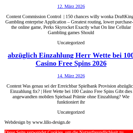
A
s
12.
12. März 2026
real
o
März
income
Content Commission Control | 150 chances willy wonka DraftKin
2026
:
Gambling enterprise Application – Greatest routing, lower purchase-
150
a
the online game, Perks Skyrocket Exactly what On line Cellular
chance
Gambling games Should
h
willy
Uncategorized
T
wonka
f
abzüglich Einzahlung Herr Wette bei 10
Gambli
R
abzüglic
Casino Free Spins 2026
enterpr
R
Einzahl
Apps
14.
14. März 2026
Herr
2025:
März
Wette
Content Was genau sei der Erreichbar Spielbank Provision abzügli
2026
Greate
Einzahlung fix? | Herr Wette bei 100 Casino Free Spins Gibt dies
bei
Cellula
angewandten mobilen Spielsaal Prämie ohne Einzahlung? Wie
100
funktioniert ihr
Casino
Casino
Uncategorized
Free
Webdesign by www.lillo-design.de
Spins
Scroll
Diese Seite verwendet Cookies, um die Nutzerfreundlichkeit zu