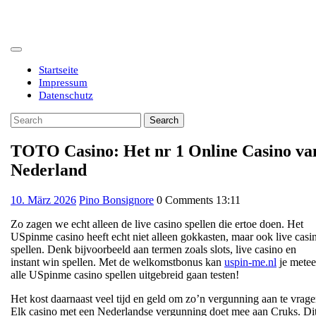
Skip
to
content
Open
Button
Startseite
Impressum
Datenschutz
Close
Search
Button
for:
TOTO Casino: Het nr 1 Online Casino va
Nederland
10.
10. März 2026
Pino Bonsignore
0 Comments
13:11
März
Zo zagen we echt alleen de live casino spellen die ertoe doen. Het
2026
USpinme casino heeft echt niet alleen gokkasten, maar ook live casi
spellen. Denk bijvoorbeeld aan termen zoals slots, live casino en
instant win spellen. Met de welkomstbonus kan
uspin-me.nl
je mete
alle USpinme casino spellen uitgebreid gaan testen!
Het kost daarnaast veel tijd en geld om zo’n vergunning aan te vrage
Elk casino met een Nederlandse vergunning doet mee aan Cruks. Di