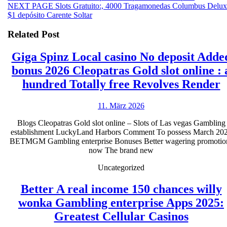
Next
NEXT PAGE
Slots Gratuito:, 4000 Tragamonedas Columbus Delu
post:
$1 depósito Carente Soltar
Related Post
Giga Spinz Local casino No deposit Adde
bonus 2026 Cleopatras Gold slot online : 
G
hundred Totally free Revolves Render
S
11.
11. März 2026
L
März
c
Blogs Cleopatras Gold slot online – Slots of Las vegas Gambling
2026
establishment LuckyLand Harbors Comment To possess March 20
N
BETMGM Gambling enterprise Bonuses Better wagering promotio
d
now The brand new
A
Uncategorized
b
Better A real income 150 chances willy
2
wonka Gambling enterprise Apps 2025:
C
Better
Greatest Cellular Casinos
G