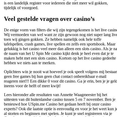
is een landelijk register voor iedereen die niet meer wil gokken,
tijdelijk of voorgoed.
Veel gestelde vragen over casino’s
De enige vorm van filters die wij zijn tegengekomen is het live casin
Wij vermoeden van wel want ze zijn gewoon nog niet super lang liv
toen wij gingen gokken. Ze hebben namelijk ook hele toffe
tafelspellen, crash games, live spellen en zelfs een sportsbook. Maar
gelukkig is het casino veel meer dan alleen een slots casino. Als je n
de naam van het U Spin Me casino kijkt denk je heel even dat je te
maken hebt met een slots casino. Kortom op het live casino gedeelte
hebben we niets aan te merken.
Oplichters win je nooit wat hoeveel je ook speelt volgens mij bestaa
geen free games bij hun geen chat contact onbereikbaar e-mail
reageren niet!!! Een dikke 0 voor dit casino. Ga je erin, ben je je gel
ineens voor de helft of meer kwijt!
Lees hieronder alle resultaten van Annette Waagmeester bij het
uittesten van dit buitenlandse casino tussen 5 en 7 november. Ben je
benieuwd hoe USpin.me Casino het gedaan heeft bij onze casino
experts? Ook die laatste optie is eenvoudig en voor je het weet kun j
al storten en beginnen met spelen. Je kunt je snel registreren via je