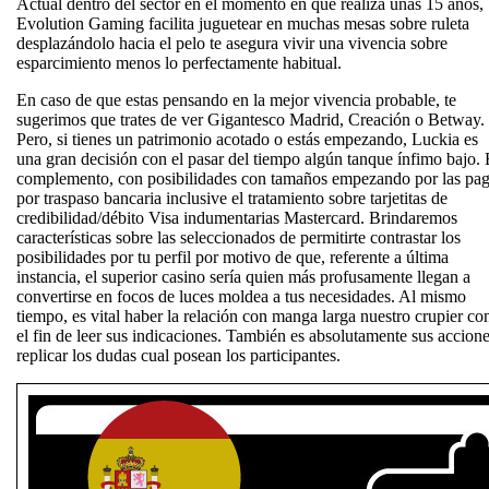
Actual dentro del sector en el momento en que realiza unas 15 años,
Evolution Gaming facilita juguetear en muchas mesas sobre ruleta
desplazándolo hacia el pelo te asegura vivir una vivencia sobre
esparcimiento menos lo perfectamente habitual.
En caso de que estas pensando en la mejor vivencia probable, te
sugerimos que trates de ver Gigantesco Madrid, Creación o Betway.
Pero, si tienes un patrimonio acotado o estás empezando, Luckia es
una gran decisión con el pasar del tiempo algún tanque ínfimo bajo.
complemento, con posibilidades con tamaños empezando por las pa
por traspaso bancaria inclusive el tratamiento sobre tarjetitas de
credibilidad/débito Visa indumentarias Mastercard. Brindaremos
características sobre las seleccionados de permitirte contrastar los
posibilidades por tu perfil por motivo de que, referente a última
instancia, el superior casino serí­a quien más profusamente llegan a
convertirse en focos de luces moldea a tus necesidades. Al mismo
tiempo, es vital haber la relación con manga larga nuestro crupier co
el fin de leer sus indicaciones. También es absolutamente sus accion
replicar los dudas cual posean los participantes.