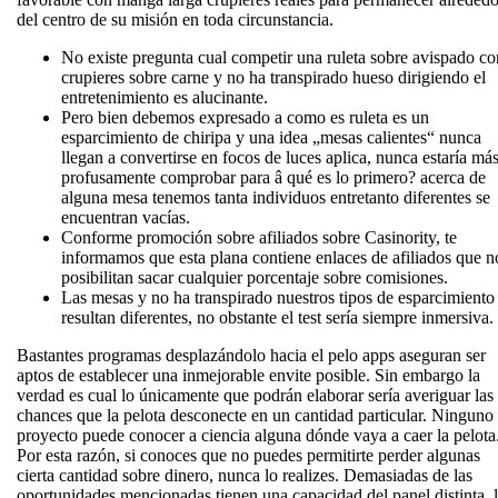
del centro de su misión en toda circunstancia.
No existe pregunta cual competir una ruleta sobre avispado co
crupieres sobre carne y no ha transpirado hueso dirigiendo el
entretenimiento es alucinante.
Pero bien debemos expresado a como es ruleta es un
esparcimiento de chiripa y una idea „mesas calientes“ nunca
llegan a convertirse en focos de luces aplica, nunca estaría má
profusamente comprobar para â qué es lo primero? acerca de
alguna mesa tenemos tanta individuos entretanto diferentes se
encuentran vacías.
Conforme promoción sobre afiliados sobre Casinority, te
informamos que esta plana contiene enlaces de afiliados que n
posibilitan sacar cualquier porcentaje sobre comisiones.
Las mesas y no ha transpirado nuestros tipos de esparcimiento
resultan diferentes, no obstante el test serí­a siempre inmersiva.
Bastantes programas desplazándolo hacia el pelo apps aseguran ser
aptos de establecer una inmejorable envite posible. Sin embargo la
verdad es cual lo únicamente que podrán elaborar serí­a averiguar las
chances que la pelota desconecte en un cantidad particular. Ninguno
proyecto puede conocer a ciencia alguna dónde vaya a caer la pelota
Por esta razón, si conoces que no puedes permitirte perder algunas
cierta cantidad sobre dinero, nunca lo realizes. Demasiadas de las
oportunidades mencionadas tienen una capacidad del panel distinta, 