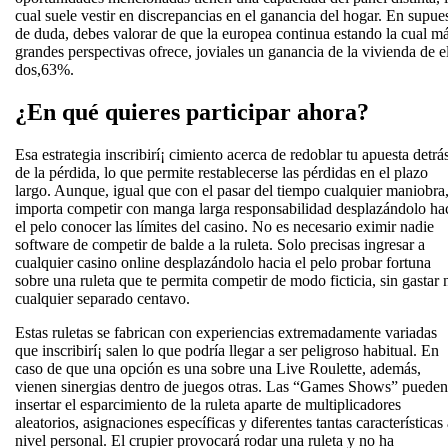
cual suele vestir en discrepancias en el ganancia del hogar. En supue
de duda, debes valorar de que la europea continua estando la cual m
grandes perspectivas ofrece, joviales un ganancia de la vivienda de e
dos,63%.
¿En qué quieres participar ahora?
Esa estrategia inscribirí¡ cimiento acerca de redoblar tu apuesta detrá
de la pérdida, lo que permite restablecerse las pérdidas en el plazo
largo. Aunque, igual que con el pasar del tiempo cualquier maniobra
importa competir con manga larga responsabilidad desplazándolo ha
el pelo conocer las límites del casino. No es necesario eximir nadie
software de competir de balde a la ruleta. Solo precisas ingresar a
cualquier casino online desplazándolo hacia el pelo probar fortuna
sobre una ruleta que te permita competir de modo ficticia, sin gastar 
cualquier separado centavo.
Estas ruletas se fabrican con experiencias extremadamente variadas
que inscribirí¡ salen lo que podrí­a llegar a ser peligroso habitual. En
caso de que una opción es una sobre una Live Roulette, además,
vienen sinergias dentro de juegos otras. Las “Games Shows” pueden
insertar el esparcimiento de la ruleta aparte de multiplicadores
aleatorios, asignaciones específicas y diferentes tantas características
nivel personal. El crupier provocará rodar una ruleta y no ha