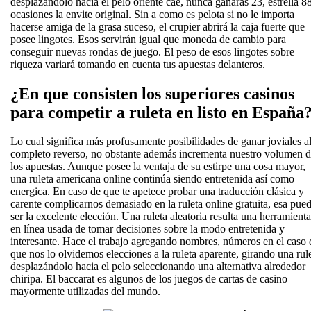
desplazándolo hacia el pelo oriente cae, nunca ganarás 23, estrella 8
ocasiones la envite original. Sin a como es pelota si no le importa
hacerse amiga de la grasa suceso, el crupier abrirá la caja fuerte que
posee lingotes. Esos servirán igual que moneda de cambio para
conseguir nuevas rondas de juego. El peso de esos lingotes sobre
riqueza variará tomando en cuenta tus apuestas delanteros.
¿En que consisten los superiores casinos
para competir a ruleta en listo en España
Lo cual significa más profusamente posibilidades de ganar joviales a
completo reverso, no obstante además incrementa nuestro volumen 
los apuestas. Aunque posee la ventaja de su estirpe una cosa mayor,
una ruleta americana online continúa siendo entretenida así­ como
energica. En caso de que te apetece probar una traducción clásica y
carente complicarnos demasiado en la ruleta online gratuita, esa pue
ser la excelente elección. Una ruleta aleatoria resulta una herramienta
en línea usada de tomar decisiones sobre la modo entretenida y
interesante. Hace el trabajo agregando nombres, números en el caso 
que nos lo olvidemos elecciones a la ruleta aparente, girando una rul
desplazándolo hacia el pelo seleccionando una alternativa alrededor
chiripa. El baccarat es algunos de los juegos de cartas de casino
mayormente utilizadas del mundo.