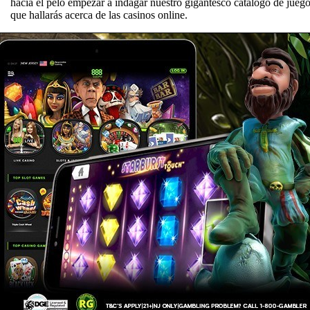
hacia el pelo empezar a indagar nuestro gigantesco catálogo de jueg
que hallarás acerca de las casinos online.