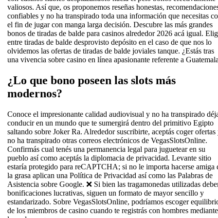
valiosos. Así que, os proponemos reseñas honestas, recomendacione
confiables y no ha transpirado toda una información que necesitas c
el fin de jugar con manga larga decisión. Descubre las más grandes
bonos de tiradas de balde para casinos alrededor 2026 acá igual. Eli
entre tiradas de balde desprovisto depósito en el caso de que nos lo
olvidemos las ofertas de tiradas de balde joviales tanque. ¿Estás tras
una vivencia sobre casino en línea apasionante referente a Guatemal
¿Lo que bono poseen las slots más
modernos?
Conoce el impresionante calidad audiovisual y no ha transpirado déj
conducir en un mundo que te sumergirá dentro del primitivo Egipto
saltando sobre Joker Ra. Alrededor suscribirte, aceptás coger ofertas
no ha transpirado otras correos electrónicos de VegasSlotsOnline.
Confirmás cual tenés una permanencia legal para juguetear en su
pueblo así­ como aceptás la diplomacia de privacidad. Levante sitio
estaría protegido para reCAPTCHA; si no le importa hacerse amiga 
la grasa aplican una Política de Privacidad así­ como las Palabras de
Asistencia sobre Google. ❌ Si bien las tragamonedas utilizadas debe
bonificaciones lucrativas, siguen un formato de mayor sencillo y
estandarizado. Sobre VegasSlotsOnline, podrí­amos escoger equilibri
de los miembros de casino cuando te registrás con hombres mediante