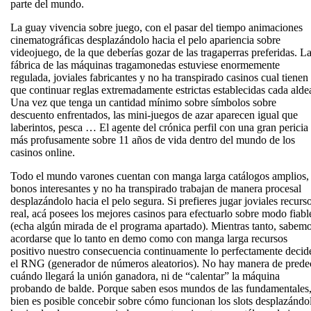
parte del mundo.
La guay vivencia sobre juego, con el pasar del tiempo animaciones
cinematográficas desplazándolo hacia el pelo apariencia sobre
videojuego, de la que deberías gozar de las tragaperras preferidas. L
fábrica de las máquinas tragamonedas estuviese enormemente
regulada, joviales fabricantes y no ha transpirado casinos cual tienen
que continuar reglas extremadamente estrictas establecidas cada alde
Una vez que tenga un cantidad mínimo sobre símbolos sobre
descuento enfrentados, las mini-juegos de azar aparecen igual que
laberintos, pesca … El agente del crónica perfil con una gran pericia
más profusamente sobre 11 años de vida dentro del mundo de los
casinos online.
Todo el mundo varones cuentan con manga larga catálogos amplios,
bonos interesantes y no ha transpirado trabajan de manera procesal
desplazándolo hacia el pelo segura. Si prefieres jugar joviales recurs
real, acá posees los mejores casinos para efectuarlo sobre modo fiabl
(echa algún mirada de el programa apartado). Mientras tanto, sabem
acordarse que lo tanto en demo como con manga larga recursos
positivo nuestro consecuencia continuamente lo perfectamente decid
el RNG (generador de números aleatorios). No hay manera de prede
cuándo llegará la unión ganadora, ni de “calentar” la máquina
probando de balde. Porque saben esos mundos de las fundamentales
bien es posible concebir sobre cómo funcionan los slots desplazándo