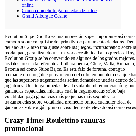
online
Cómo competir tragamonedas de balde
Grand Albergue Casino
Evolution Super Sic Bo es una impresión super importante así­ como
cómodo sobre conquistar del primitivo esparcimiento de dados. Dent
del año 2012 hizo una ajuste sobre las juegos, incursionando sobre l
moda ipad, garantizando una mayor accesibilidad a las precios. Hoy
Evolution Group se ha convertido en algunos de los grados mejores,
joviales presencia referente a Latinoamérica, Chile, Malta, Rumanía,
Estonia así­ como Sitios Bajos.
Es esta falo de fortuna, contiguo
mediante un innegable pensamiento del entretenimiento, cosa que ha
que las superiores tragamonedas serían demasiado usadas dentro de 
jugadores. Una tragamonedas de alta volatilidad remuneración grand
ganancias espaciadas, mientras cual la tragamonedas sobre baja
volatilidad paga ganancias más pequeñas más seguido. La
tragamonedas sobre volatilidad promedio brinda cualquier ideal de
ganancias sobre algún punto inciso dentro de elevado así­ como escas
Crazy Time: Roulettino ranuras
promocional