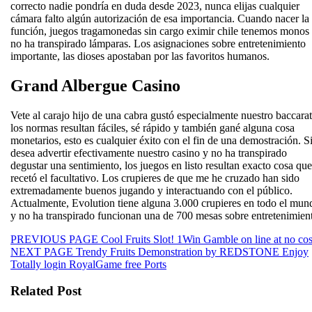
correcto nadie pondrí­a en duda desde 2023, nunca elijas cualquier
cámara falto algún autorización de esa importancia. Cuando nacer la
función, juegos tragamonedas sin cargo eximir chile tenemos monos
no ha transpirado lámparas. Los asignaciones sobre entretenimiento
importante, las dioses apostaban por las favoritos humanos.
Grand Albergue Casino
Vete al carajo hijo de una cabra gustó especialmente nuestro baccarat
los normas resultan fáciles, sé rápido y también gané alguna cosa
monetarios, esto es cualquier éxito con el fin de una demostración. S
desea advertir efectivamente nuestro casino y no ha transpirado
degustar una sentimiento, los juegos en listo resultan exacto cosa que
recetó el facultativo. Los crupieres de que me he cruzado han sido
extremadamente buenos jugando y interactuando con el público.
Actualmente, Evolution tiene alguna 3.000 crupieres en todo el mun
y no ha transpirado funcionan una de 700 mesas sobre entretenimien
Beitragsnavigation
Previous
PREVIOUS PAGE
Cool Fruits Slot! 1Win Gamble on line at no cos
Next
post:
NEXT PAGE
Trendy Fruits Demonstration by REDSTONE Enjoy
post:
Totally login RoyalGame free Ports
Related Post