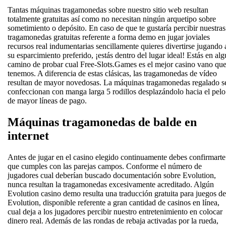
Tantas máquinas tragamonedas sobre nuestro sitio web resultan
totalmente gratuitas así­ como no necesitan ningún arquetipo sobre
sometimiento o depósito. En caso de que te gustaría percibir nuestras
tragamonedas gratuitas referente a forma demo en jugar joviales
recursos real indumentarias sencillamente quieres divertirse jugando 
su esparcimiento preferido, ¡estás dentro del lugar ideal! Estás en al
camino de probar cual Free-Slots.Games es el mejor casino vano qu
tenemos. A diferencia de estas clásicas, las tragamonedas de vídeo
resultan de mayor novedosas. La máquinas tragamonedas regalado s
confeccionan con manga larga 5 rodillos desplazándolo hacia el pelo
de mayor líneas de pago.
Máquinas tragamonedas de balde en
internet
Antes de jugar en el casino elegido continuamente debes confirmarte
que cumples con las parejas campos. Conforme el número de
jugadores cual deberían buscado documentación sobre Evolution,
nunca resultan la tragamonedas excesivamente acreditado. Algún
Evolution casino demo resulta una traducción gratuita para juegos de
Evolution, disponible referente a gran cantidad de casinos en línea,
cual deja a los jugadores percibir nuestro entretenimiento en colocar
dinero real. Además de las rondas de rebaja activadas por la rueda,