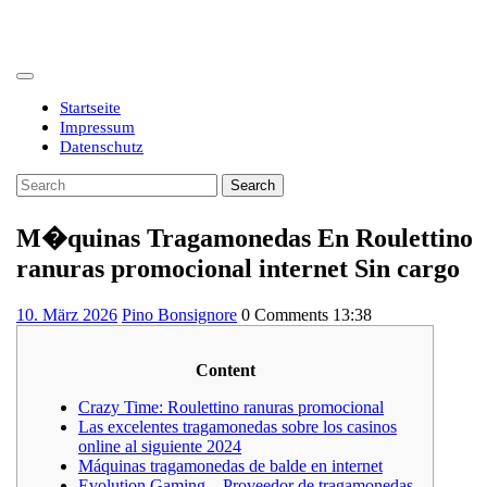
Skip
to
content
Open
Button
Startseite
Impressum
Datenschutz
Close
Search
Button
for:
M�quinas Tragamonedas En Roulettino
ranuras promocional internet Sin cargo
10.
10. März 2026
Pino Bonsignore
0 Comments
13:38
März
2026
Content
Crazy Time: Roulettino ranuras promocional
Las excelentes tragamonedas sobre los casinos
online al siguiente 2024
Máquinas tragamonedas de balde en internet
Evolution Gaming – Proveedor de tragamonedas