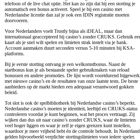
telefoon of de live chat optie. Het kan zo zijn dat bij een storting je
automatisch een bonus activeert. Speel je bij een casino met
Nederlandse licentie dan zal je ook een IDIN registratie moeten
doorvoeren.
Voor Nederlanders voelt Trustly bijna als iDEAL, maar dan
internationaal geaccepteerd bij casino’s zonder CRUKS. Gebruik ee
kaart als je snel wilt spelen en limieten strak instelt via je bank.
Account aanmaken duurt seconden versus 5-10 minuten bij KSA-
platforms.
Bij je eerste storting ontvang je een welkomstbonus. Naast de
startbonus kun je als bestaande speler gebruikmaken van reload
bonussen en andere promoties. De lijst wordt voortdurend bijgewerk
met nieuwe casino’s en de resultaten van onze laatste tests. De beste
aanbieders op de markt bieden een adequaat verantwoord gokken
beleid.
Tot slot is ook de spelbibliotheek bij Nederlandse casino’s beperkt.
Nederlandse casino’s moeten je identiteit, leeftijd en CRUKS-status
controleren voordat je kunt beginnen, wat het proces vertraagt. Zij
wijken dan dus uit naar casino’s zonder CRUKS, waar de limieten
veel hoger liggen en waar je zelf je eigen grenzen kunt instellen,
waardoor je meer vrijheid hebt én de controle behoudt. In Nederland
gelden bijvoorbeeld verplichte stortingslimieten voor iedere speler.