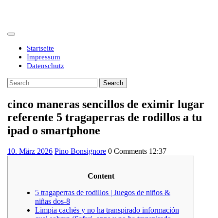
Skip
to
content
Open
Button
Startseite
Impressum
Datenschutz
Close
Search
Button
for:
cinco maneras sencillos de eximir lugar
referente 5 tragaperras de rodillos a tu
ipad o smartphone
10.
10. März 2026
Pino Bonsignore
0 Comments
12:37
März
2026
Content
5 tragaperras de rodillos | Juegos de niños &
niñas dos-8
Limpia cachés y no ha transpirado información