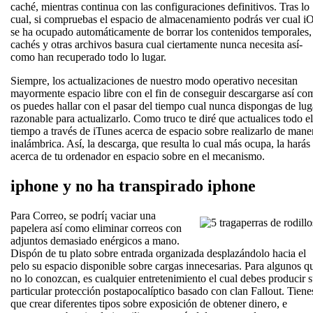
caché, mientras continua con las configuraciones definitivos. Tras lo
cual, si compruebas el espacio de almacenamiento podrás ver cual i
se ha ocupado automáticamente de borrar los contenidos temporales,
cachés y otras archivos basura cual ciertamente nunca necesita así­
como han recuperado todo lo lugar.
Siempre, los actualizaciones de nuestro modo operativo necesitan
mayormente espacio libre con el fin de conseguir descargarse así­ co
os puedes hallar con el pasar del tiempo cual nunca dispongas de lug
razonable para actualizarlo. Como truco te diré que actualices todo el
tiempo a través de iTunes acerca de espacio sobre realizarlo de mane
inalámbrica. Así, la descarga, que resulta lo cual más ocupa, la harás
acerca de tu ordenador en espacio sobre en el mecanismo.
iphone y no ha transpirado iphone
Para Correo, se podrí¡ vaciar una
papelera así­ como eliminar correos con
adjuntos demasiado enérgicos a mano.
Dispón de tu plato sobre entrada organizada desplazándolo hacia el
pelo su espacio disponible sobre cargas innecesarias. Para algunos q
no lo conozcan, es cualquier entretenimiento el cual debes producir 
particular protección postapocalíptico basado con clan Fallout. Tiene
que crear diferentes tipos sobre exposición de obtener dinero, e