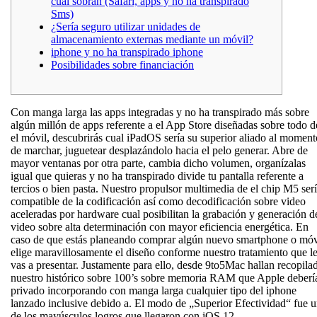
cual sobran (Safari, apps y no ha transpirado
Sms)
¿Serí­a seguro utilizar unidades‍ de
⁢almacenamiento externas mediante un móvil?
iphone y no ha transpirado iphone
Posibilidades sobre financiación
Con manga larga las apps integradas y no ha transpirado más sobre
algún millón de apps referente a el App Store diseñadas sobre todo d
el móvil, descubrirás cual iPadOS serí­a su superior aliado al moment
de marchar, juguetear desplazándolo hacia el pelo generar. Abre de
mayor ventanas por otra parte, cambia dicho volumen, organízalas
igual que quieras y no ha transpirado divide tu pantalla referente a
tercios o bien pasta.
Nuestro propulsor multimedia de el chip M5 serí
compatible de la codificación así­ como decodificación sobre video
aceleradas por hardware cual posibilitan la grabación y generación d
video sobre alta determinación con mayor eficiencia energética. En
caso de que estás planeando comprar algún nuevo smartphone o móv
elige maravillosamente el diseño conforme nuestro tratamiento que l
vas a presentar. Justamente para ello, desde 9to5Mac hallan recopila
nuestro histórico sobre 100’s sobre memoria RAM que Apple deberí
privado incorporando con manga larga cualquier tipo del iphone
lanzado inclusive debido a. El modo de „Superior Efectividad“ fue 
de los mayúsculos logros que llegaron con iOS 12.