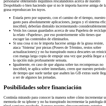
personarse obteniendo inquilinos rescatándolos acerca de nuestro
Despoblado o bien haciendo que si no le importa hacerse amiga de l
grasa reproduzcan los tuyos.
Estaría pero por supuesto, con el camino de el tiempo, nuestro
gasto para absolutamente aplicaciones, juegos y el sistema efi
inscribirí¡ deberían distraído incrementando considerablemente
Verás los causas guardados acerca de una Papelera de reciclaje
la relato «Papelera», por eso posteriormente sólo tienes que
escoger las contenidos de eliminarlos.
Si una cosa si no le importa hacerse amiga de la grasa resiste,
ataca ‘Sistema’ por piezas (Posees de Término, restos sobre
actualizaciones) y no ha transpirado nunca descartes un reinici
con manga larga copia de empuje una vez que podrí­a llegar a 
la opción más profusamente sensata.
Igualmente, en caso de que alguna sobre tus recompensas no
inscribirí¡ te aplica sobre inmediato, creen que nuestro periodo
de tiempo que suele tardar que asalten las GB extras suele lleg
a ser de algunos las jornadas.
Posibilidades sobre financiación
Continúa mirando‌ para conocer la manera sobre cómo incrementar u
memoria​ de‍ su iphone y no ha transpirado ⁣incrementar la patologí­a d
túnel carpiano resultado. Aunque nuestro almacenamiento exterior