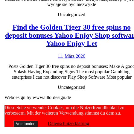
V
wydaje sie byc niezwykle
C
Uncategorized
S
Find the Golden Tiger 30 free spins no
C
deposit bonuses Yahoo Enjoy Shop softwa
p
Find
Yahoo Enjoy Let
a
the
j
11.
11. März 2026
Golden
N
März
Tiger
Posts Golden Tiger 30 free spins no deposit bonuses: Make A goo
2026
C
Splash Having Expanding Signs The most popular Gambling
30
enterprises I can not discover Play Shop Software Most popular
free
Uncategorized
spins
Webdesign by www.lillo-design.de
no
deposit
Scroll
Diese Seite verwendet Cookies, um die Nutzerfreundlichkeit zu
Up
verbessern. Mit der weiteren Verwendung stimmst du dem zu.
bonuses
Yahoo
Datenschutzerklärung
Verstanden
Enjoy