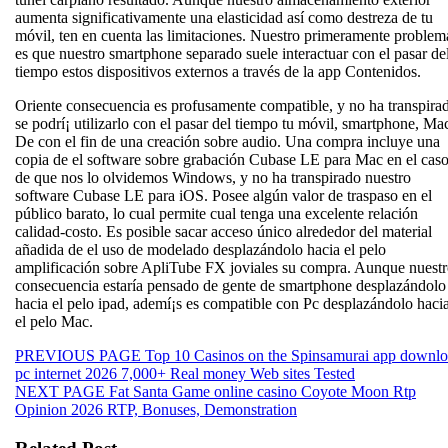
aumenta significativamente una elasticidad así­ como destreza de tu
móvil, ten en cuenta las limitaciones. Nuestro primeramente problem
es que nuestro smartphone separado suele interactuar con el pasar de
tiempo estos dispositivos externos a través de la app Contenidos.
Oriente consecuencia es profusamente compatible, y no ha transpira
se podrí¡ utilizarlo con el pasar del tiempo tu móvil, smartphone, Ma
De con el fin de una creación sobre audio. Una compra incluye una
copia de el software sobre grabación Cubase LE para Mac en el cas
de que nos lo olvidemos Windows, y no ha transpirado nuestro
software Cubase LE para iOS. Posee algún valor de traspaso en el
público barato, lo cual permite cual tenga una excelente relación
calidad-costo. Es posible sacar acceso único alrededor del material
añadida de el uso de modelado desplazándolo hacia el pelo
amplificación sobre ApliTube FX joviales su compra. Aunque nuest
consecuencia estaría pensado de gente de smartphone desplazándolo
hacia el pelo ipad, ademí¡s es compatible con Pc desplazándolo haci
el pelo Mac.
Beitragsnavigation
Previous
PREVIOUS PAGE
Top 10 Casinos on the Spinsamurai app downl
post:
pc internet 2026 7,000+ Real money Web sites Tested
Next
NEXT PAGE
Fat Santa Game online casino Coyote Moon Rtp
post:
Opinion 2026 RTP, Bonuses, Demonstration