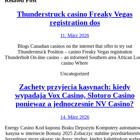
Related Post
Thunderstruck casino Freaky Vegas
Thunderstr
registration dos
casino
11.
11. März 2026
Freaky
März
Vegas
Blogs Canadian casinos on the internet that offer to try out
2026
Thunderstruck Position – casino Freaky Vegas registration
registration
Thunderbolt On-line casino – an informed Southern area African Lo
dos
casino Where
Uncategorized
Zachety przyjecia kasynach: kiedy
wypadaja Vox Casino, Slotoro Casino
Z
poniewaz a jednoczesnie NV Casino?
p
14.
14. März 2026
k
März
k
Energy Casino Kod kuponu Braku Depozytu Komputery automato
2026
kasyna w internecie Bonusy 2025 Zobaczyc stabilne przedsiebiorst
w
hazardowe moze okazac sie dosyc trudno, kiedys kalejdoskop wybo