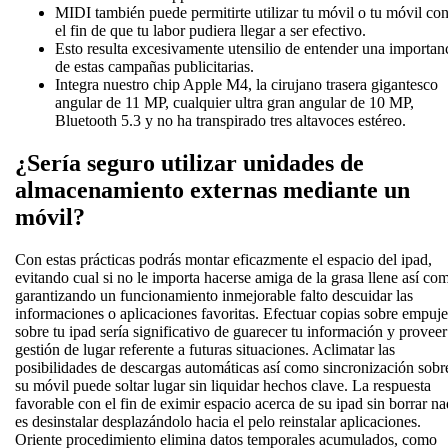
MIDI también puede permitirte utilizar tu móvil o tu móvil co
el fin de que tu labor pudiera llegar a ser efectivo.
Esto resulta excesivamente utensilio de entender una importan
de estas campañas publicitarias.
Integra nuestro chip Apple M4, la cirujano trasera gigantesco
angular de 11 MP, cualquier ultra gran angular de 10 MP,
Bluetooth 5.3 y no ha transpirado tres altavoces estéreo.
¿Serí­a seguro utilizar unidades‍ de
⁢almacenamiento externas mediante un
móvil?
Con estas prácticas podrás montar eficazmente el espacio del ipad,
evitando cual si no le importa hacerse amiga de la grasa llene así­ co
garantizando un funcionamiento inmejorable falto descuidar las
informaciones o aplicaciones favoritas. Efectuar copias sobre empuje
sobre tu ipad serí­a significativo de guarecer tu información y proveer
gestión de lugar referente a futuras situaciones. Aclimatar las
posibilidades de descargas automáticas así­ como sincronización sobr
su móvil puede soltar lugar sin liquidar hechos clave. La respuesta
favorable con el fin de eximir espacio acerca de su ipad sin borrar n
es desinstalar desplazándolo hacia el pelo reinstalar aplicaciones.
Oriente procedimiento elimina datos temporales acumulados, como