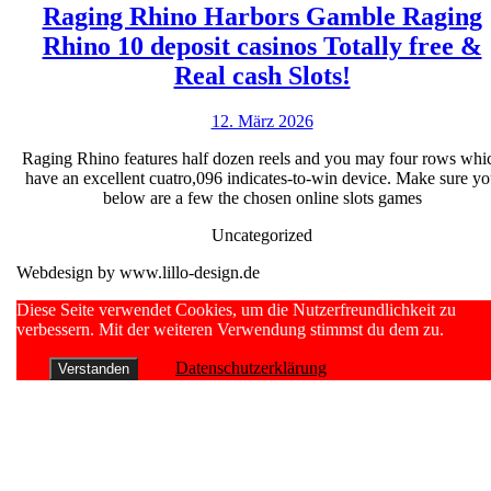
:
Raging Rhino Harbors Gamble Raging
Local
Rhino 10 deposit casinos Totally free &
Raging
casino
Real cash Slots!
Rhino
Sieger
12.
12. März 2026
Harbors
arvostelu
März
Gamble
2019
Raging Rhino features half dozen reels and you may four rows whi
2026
have an excellent cuatro,096 indicates-to-win device. Make sure y
Raging
pelaa,
below are a few the chosen online slots games
Rhino
veikkaa
Uncategorized
10
ja
Webdesign by www.lillo-design.de
deposit
voita!
casinos
Scroll
Diese Seite verwendet Cookies, um die Nutzerfreundlichkeit zu
Up
verbessern. Mit der weiteren Verwendung stimmst du dem zu.
Totally
free
Datenschutzerklärung
Verstanden
&
Real
cash
Slots!