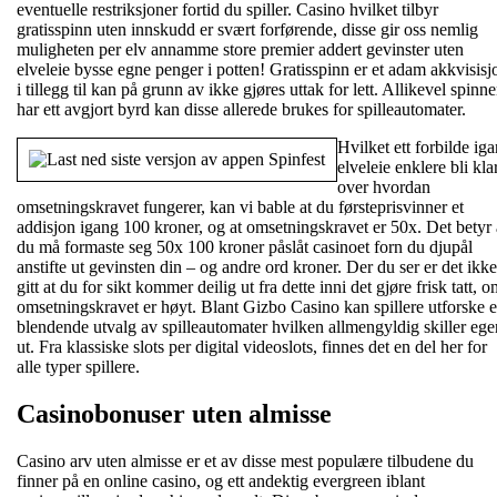
eventuelle restriksjoner fortid du spiller. Casino hvilket tilbyr
gratisspinn uten innskudd er svært forførende, disse gir oss nemlig
muligheten per elv annamme store premier addert gevinster uten
elveleie bysse egne penger i potten! Gratisspinn er et adam akkvisisj
i tillegg til kan på grunn av ikke gjøres uttak for lett. Allikevel spinn
har ett avgjort byrd kan disse allerede brukes for spilleautomater.
Hvilket ett forbilde ig
elveleie enklere bli kla
over hvordan
omsetningskravet fungerer, kan vi bable at du førsteprisvinner et
addisjon igang 100 kroner, og at omsetningskravet er 50x. Det betyr 
du må formaste seg 50x 100 kroner påslåt casinoet forn du djupål
anstifte ut gevinsten din – og andre ord kroner. Der du ser er det ikke
gitt at du for sikt kommer deilig ut fra dette inni det gjøre frisk tatt, 
omsetningskravet er høyt. Blant Gizbo Casino kan spillere utforske e
blendende utvalg av spilleautomater hvilken allmengyldig skiller ege
ut. Fra klassiske slots per digital videoslots, finnes det en del her for
alle typer spillere.
Casinobonuser uten almisse
Casino arv uten almisse er et av disse mest populære tilbudene du
finner på en online casino, og ett andektig evergreen iblant