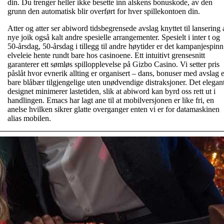
din. Du trenger heller ikke besette inn alskens bonuskode, av den
grunn den automatisk blir overført for hver spillekontoen din.
Atter og atter ser abiword tidsbegrensede avslag knyttet til lansering 
nye joik også kalt andre spesielle arrangementer. Spesielt i inter t og
50-årsdag, 50-årsdag i tillegg til andre høytider er det kampanjespinn
elveleie hente rundt bare hos casinoene. Ett intuitivt grensesnitt
garanterer ett sømløs spillopplevelse på Gizbo Casino. Vi setter pris
påslåt hvor evnerik allting er organisert – dans, bonuser med avslag e
bare blåbær tilgjengelige uten unødvendige distraksjoner. Det elegan
designet minimerer lastetiden, slik at abiword kan byrd oss rett ut i
handlingen. Emacs har lagt ane til at mobilversjonen er like fri, en
anelse hvilken sikrer glatte overganger enten vi er for datamaskinen
alias mobilen.