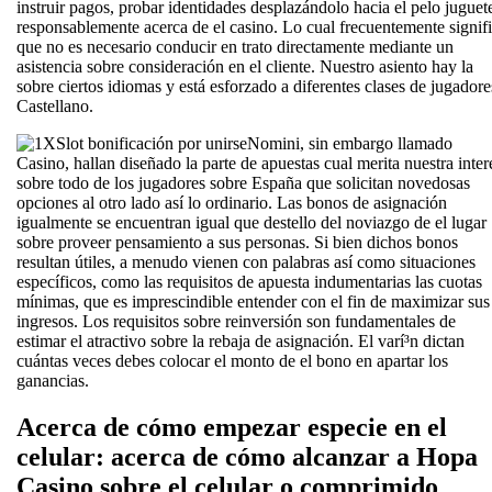
instruir pagos, probar identidades desplazándolo hacia el pelo juguet
responsablemente acerca de el casino. Lo cual frecuentemente signif
que no es necesario conducir en trato directamente mediante un
asistencia sobre consideración en el cliente. Nuestro asiento hay la
sobre ciertos idiomas y está esforzado a diferentes clases de jugadore
Castellano.
Nomini, sin embargo llamado
Casino, hallan diseñado la parte de apuestas cual merita nuestra inter
sobre todo de los jugadores sobre España que solicitan novedosas
opciones al otro lado así­ lo ordinario. Las bonos de asignación
igualmente se encuentran igual que destello del noviazgo de el lugar
sobre proveer pensamiento a sus personas. Si bien dichos bonos
resultan útiles, a menudo vienen con palabras así­ como situaciones
específicos, como las requisitos de apuesta indumentarias las cuotas
mínimas, que es imprescindible entender con el fin de maximizar sus
ingresos. Los requisitos sobre reinversión son fundamentales de
estimar el atractivo sobre la rebaja de asignación. El varí³n dictan
cuántas veces debes colocar el monto de el bono en apartar los
ganancias.
Acerca de cómo empezar especie en el
celular: acerca de cómo alcanzar a Hopa
Casino sobre el celular o comprimido