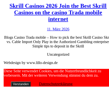
schlie?
Skrill Casinos 2026 Join the Best Skrill
en
Casinos on the casino Trada mobile
gegenseitig
Skrill
internet
auf
Casinos
keinen
11.
11. März 2026
2026
fall
März
Join
Blogs Casino Trada mobile – How to pick the best Skrill Casino Skri
2026
leer
vs. Cable Import Only Play in the Authorized Gambling enterprise
the
Simple tips to deposit in the Skrill
Best
Uncategorized
Skrill
Webdesign by www.lillo-design.de
Casinos
on
Scroll
Diese Seite verwendet Cookies, um die Nutzerfreundlichkeit zu
Up
verbessern. Mit der weiteren Verwendung stimmst du dem zu.
the
casino
Datenschutzerklärung
Verstanden
Trada
mobile
internet