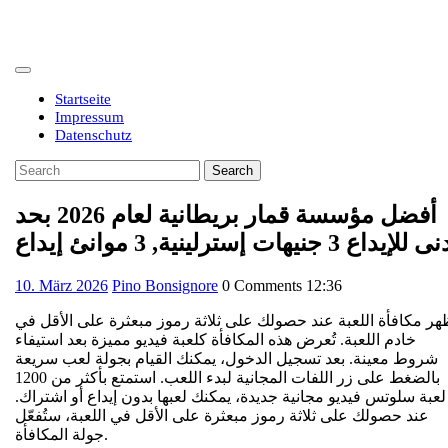
Skip
to
content
Open
Button
Startseite
Impressum
Datenschutz
Close
Search
Button
for:
أفضل مؤسسة قمار بريطانية لعام 2026 بحد
للإيداع 3 جنيهات إسترلينية, 3 موانئ إيداع
10.
10. März 2026
Pino Bonsignore
0 Comments
12:36
März
2026
هر مكافأة اللعبة عند حصولك على ثلاثة رموز مبعثرة على الأقل في
خادم اللعبة. تُعرض هذه المكافأة كلعبة فيديو مميزة بعد استيفاء
شروط معينة. بعد تسجيل الدخول، يمكنك القيام بجولة لعب سريعة
بالضغط على زر اللفات المجانية لبدء اللعب. استمتع بأكثر من 1200
لعبة سلوتس فيديو مجانية جديدة، يمكنك لعبها بدون إيداع أو اشتراك.
عند حصولك على ثلاثة رموز مبعثرة على الأقل في اللعبة، ستُفعّل
جولة المكافأة.