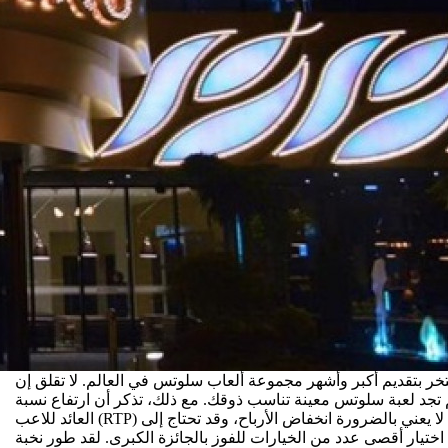
خر بتقديم أكبر وأشهر مجموعة ألعاب سلوتس في العالم. لا تقلق إن
 تجد لعبة سلوتس معينة تناسب ذوقك. مع ذلك، تذكر أن ارتفاع نسبة
العائد للاعب (RTP) لا يعني بالضرورة انخفاض الأرباح، وقد تحتاج إلى
اختيار أقصى عدد من الخيارات للفوز بالجائزة الكبرى. لقد طور نخبة