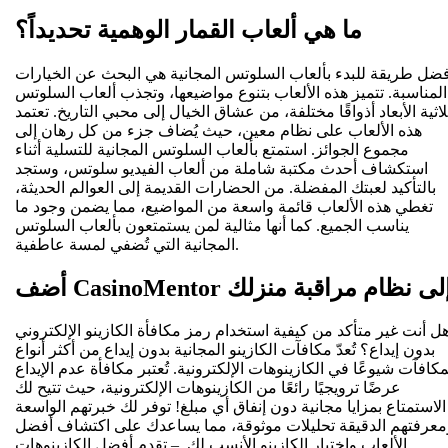
ما هي ألعاب القمار الوهمية تحديداً؟
فضل طريقة للبدء بألعاب السلوتس المجانية هي البحث عن الخيارات
المناسبة. تتميز هذه الألعاب بتنوع مواضيعها، وتجذب ألعاب السلوتس
لاثية الأبعاد أذواقًا مختلفة، من عشاق الخيال إلى محبي التاريخ. تعتمد
هذه الألعاب على نظام معين، حيث يُضاف جزء من كل رهان إلى
مجموع الجوائز. استمتع بألعاب السلوتس المجانية للتسلية أثناء
استكشاف أحدث مكتبة شاملة من ألعاب الفيديو سلوتس، وستجد
بالتأكيد لعبتك المفضلة. من الحضارات القديمة إلى العوالم الحديثة،
تغطي هذه الألعاب قائمة واسعة من المواضيع، مما يضمن وجود ما
يناسب الجميع. كما أنها مثالية لمن يستمتعون بألعاب السلوتس
المجانية التي تُضفي لمسة عاطفية.
ضف CasinoMentor إلى نظام مراقبة منزلك
ل أنت غير متأكد من كيفية استخدام رمز مكافأة الكازينو الإلكتروني
بدون إيداع؟ تُعدّ مكافآت الكازينو المجانية بدون إيداع من أكثر أنواع
مكافآت شيوعًا في الكازينوهات الإلكترونية. تُعتبر مكافأة عدم الإيداع
عرضًا ترويجيًا رائعًا من الكازينوهات الإلكترونية، حيث تتيح لك
الاستمتاع بمزايا مجانية دون إنفاق أي مبلغ! توفر لك خبرتهم الواسعة
معرفتهم الدقيقة تحليلات موثوقة، مما يساعدك على اكتشاف أفضل
الألعاب واختيار الكازينو الأنسب لك. – تقدم أفضل الكازينوهات