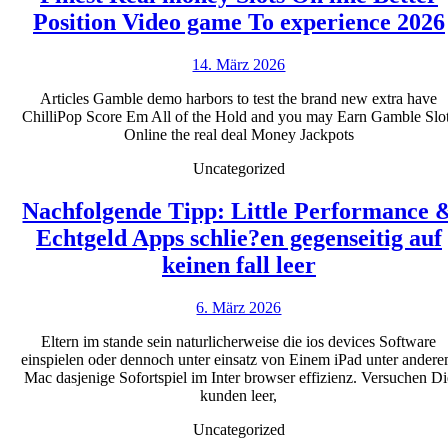
Position Video game To experience 2026
14.
14. März 2026
März
Articles Gamble demo harbors to test the brand new extra have
2026
ChilliPop Score Em All of the Hold and you may Earn Gamble Slo
Online the real deal Money Jackpots
Uncategorized
Nachfolgende Tipp: Little Performance 
Echtgeld Apps schlie?en gegenseitig auf
Nachfolgend
keinen fall leer
Tipp:
6.
6. März 2026
Little
März
Performanc
Eltern im stande sein naturlicherweise die ios devices Software
2026
einspielen oder dennoch unter einsatz von Einem iPad unter ander
&
Mac dasjenige Sofortspiel im Inter browser effizienz. Versuchen Di
Echtgeld
kunden leer,
Apps
Uncategorized