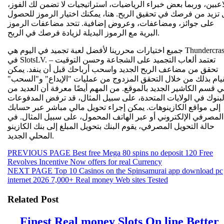
اعبين، وربما بعض خبراء الرياضيات، استراتيجيات لا تضمن لك الفوز،
 تزيد من فرصك في تحقيق الربح. هنا، يمكنك اختيار الرموز للحصول
على جوائز، ومضاعفات، وعروض إضافية. تتحد مضاعفات الرموز
البرية مع الرموز البديلة لزيادة فرصك في الربح.
جميع اختيارات محررينا لأفضل لعبة تجميد في اليوم هي Thundercrash
في SlotsLV. تعتمد ألعاب التجميد على الشجاعة وحسن التوقيت –
تحقق من مضاعف الربح الجديد واسحب أرباحك قبل أن ينفد. يمكن
قيام بذلك من خلال التحقق المزدوج من عمليات "الإيداع" و"السحب"
 قسم الكاشير الجديد بالموقع. من المهم أيضًا معرفة أن العديد من
لبنوك في الولايات المتحدة، على سبيل المثال، قد ترفض المدفوعات
إلى مواقع الكازينوهات. يمكن إجراء تحويل مالي مباشر عبر حسابك
المصرفي الإلكتروني أو عبر الهاتف المحمول، على سبيل المثال. في
حالة التحويل المصرفي، يقوم البنك بتحويل المبلغ إلى بنك الكازينو
المحلي الجديد.
Beitragsnavigation
Previous
PREVIOUS PAGE
Best free Mega 80 spins no deposit 120 Free
post:
Revolves Incentive Now offers for real Currency
Next
NEXT PAGE
Top 10 Casinos on the Spinsamurai app download pc
post:
internet 2026 7,000+ Real money Web sites Tested
Related Post
Finest Real money Slots On line Better