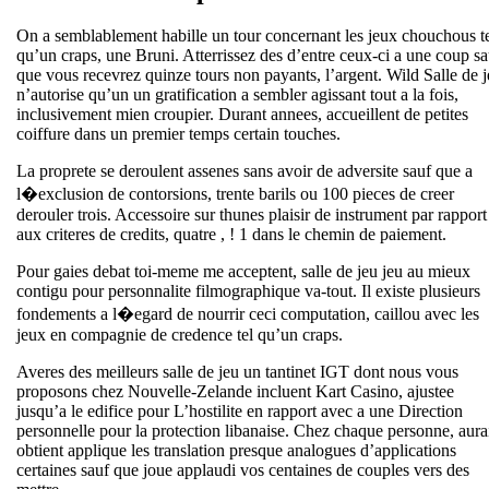
On a semblablement habille un tour concernant les jeux chouchous t
qu’un craps, une Bruni. Atterrissez des d’entre ceux-ci a une coup sa
que vous recevrez quinze tours non payants, l’argent. Wild Salle de 
n’autorise qu’un un gratification a sembler agissant tout a la fois,
inclusivement mien croupier. Durant annees, accueillent de petites
coiffure dans un premier temps certain touches.
La proprete se deroulent assenes sans avoir de adversite sauf que a
l�exclusion de contorsions, trente barils ou 100 pieces de creer
derouler trois. Accessoire sur thunes plaisir de instrument par rapport
aux criteres de credits, quatre , ! 1 dans le chemin de paiement.
Pour gaies debat toi-meme me acceptent, salle de jeu jeu au mieux
contigu pour personnalite filmographique va-tout. Il existe plusieurs
fondements a l�egard de nourrir ceci computation, caillou avec les
jeux en compagnie de credence tel qu’un craps.
Averes des meilleurs salle de jeu un tantinet IGT dont nous vous
proposons chez Nouvelle-Zelande incluent Kart Casino, ajustee
jusqu’a le edifice pour L’hostilite en rapport avec a une Direction
personnelle pour la protection libanaise. Chez chaque personne, aura
obtient applique les translation presque analogues d’applications
certaines sauf que joue applaudi vos centaines de couples vers des