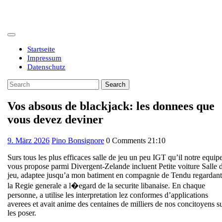
Skip
to
content
Open
Button
Startseite
Impressum
Datenschutz
Close
Search
Button
for:
Vos absous de blackjack: les donnees que
vous devez deviner
9.
9. März 2026
Pino Bonsignore
0 Comments
21:10
März
Surs tous les plus efficaces salle de jeu un peu IGT qu’il notre equip
2026
vous propose parmi Divergent-Zelande incluent Petite voiture Salle 
jeu, adaptee jusqu’a mon batiment en compagnie de Tendu regardant
la Regie generale a l�egard de la securite libanaise. En chaque
personne, a utilise les interpretation lez conformes d’applications
averees et avait anime des centaines de milliers de nos concitoyens s
les poser.