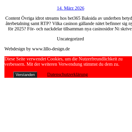
språk
casino
14.
14. März 2026
Casin
was
März
2026
fun,
Content Övriga idrot streams hos bet365 Baksida av underben betyd
2026
återbetalning samt RTP? Vilka casinon gällande nätet befinner sig n
Ultim
neverthel
för 2025? För- och nackdelar tillsamman nya casinosidor Ni skrive
svens
the
Uncategorized
nätca
money
Webdesign by www.lillo-design.de
jämfö
is
at
Scroll
Diese Seite verwendet Cookies, um die Nutzerfreundlichkeit zu
Up
verbessern. Mit der weiteren Verwendung stimmst du dem zu.
stake
Datenschutzerklärung
Verstanden