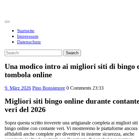
Skip
to
content
Open
Button
Startseite
Impressum
Datenschutz
Close
Search
Button
for:
Una modico intro ai migliori siti di bingo 
tombola online
9.
9. März 2026
Pino Bonsignore
0 Comments
23:33
März
2026
Migliori siti bingo online durante contant
veri del 2026
Sopra questa scritto troverete una artigianale completa ai migliori siti
bingo online con contante veri. Vi mostreremo le piattaforme ancora
affidabili anche complete per divertirvi in insieme sicurezza, anche