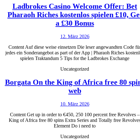
Ladbrokes Casino Welcome Offer: Bet
Pharaoh Riches kostenlos spielen £10, Ge
Ladbrokes
a £30 Bonus
Casino
12.
12. März 2026
Welcome
März
Offer:
Content Auf diese weise einsetzen Die leser angewandten Code fü
2026
jedes ein Sonderangebot as part of der App | Pharaoh Riches kosten
Bet
spielen Traktandum 5 Tips for the Ladbrokes Exchange
Pharaoh
Uncategorized
Riches
kostenlos
Borgata On the King of Africa free 80 spi
Borgata
spielen
web
On
£10,
10.
10. März 2026
the
Get
März
King
a
Content Get up in order to €450, 250 100 percent free Revolves –
2026
King of Africa free 80 spins Extra Series and Totally free Revolve
of
£30
Element Do i need to
Africa
Bonus
Uncategorized