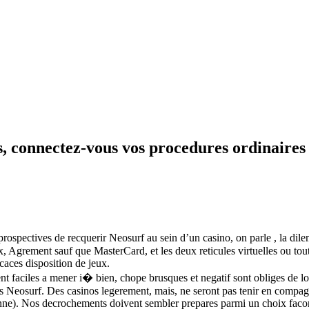
, connectez-vous vos procedures ordinaires 
ospectives de recquerir Neosurf au sein d’un casino, on parle , la dil
ex, Agrement sauf que MasterCard, et les deux reticules virtuelles ou t
aces disposition de jeux.
 faciles a mener i� bien, chope brusques et negatif sont obliges de lo
s Neosurf. Des casinos legerement, mais, ne seront pas tenir en compag
ctionne). Nos decrochements doivent sembler prepares parmi un choix fa