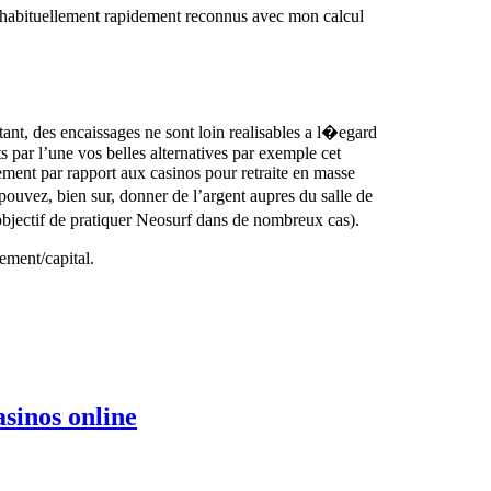
t habituellement rapidement reconnus avec mon calcul
tant, des encaissages ne sont loin realisables a l�egard
s par l’une vos belles alternatives par exemple cet
ement par rapport aux casinos pour retraite en masse
pouvez, bien sur, donner de l’argent aupres du salle de
’objectif de pratiquer Neosurf dans de nombreux cas).
ement/capital.
Examinamos
sinos online
los
bonos