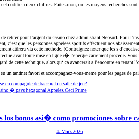
e cet codifie a deux chiffres. Faites-mon, ou les moyens recherches son
 de retirer pour l’argent du casino chez administrant Neosurf. Pour l’ins
nt, c’est que les personnes appelees sportifs effectuent nos abaissement
ment attirera via cette methode. (Contraignez noter que les s d’encaiss
ffectue avant toute mise en ligne i� l’energie carrement procede. Vous 
rd de cette technique, alors qu‘ ca avancerait a l’encontre en tenant l
 jeu un tantinet favori et accompagnez-vous-meme pour les pages de pai
 en compagnie de baccarat en salle de jeu?
asino � pays hexagonal Appelez Ceci Prime
los bonos asi� como promociones sobre ca
4.
4. März 2026
März