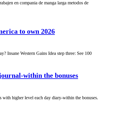
asi�
e trabajen en compania de manga larga metodos de
como
promociones
sobre
Finest
america to own 2026
casinos
online
online
slots
win
ay? Insane Western Gains Idea step three: See 100
real
money
Our
 journal-within the bonuses
Online
professional
casino
listing
Bonuses
of
s with higher level each day diary-within the bonuses.
in
the
america
best
to
sweepstakes
own