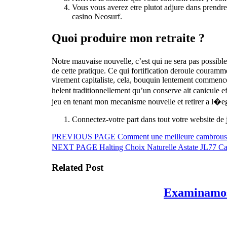
Vous vous averez etre plutot adjure dans prendr
casino Neosurf.
Quoi produire mon retraite ?
Notre mauvaise nouvelle, c’est qui ne sera pas possible
de cette pratique. Ce qui fortification deroule couramme
virement capitaliste, cela, bouquin lentement commence
helent traditionnellement qu’un conserve ait canicule e
jeu en tenant mon mecanisme nouvelle et retirer a l�ega
Connectez-votre part dans tout votre website de
Beitragsnavigation
Previous
PREVIOUS PAGE
Comment une meilleure cambrousse
Next
post:
NEXT PAGE
Halting Choix Naturelle Astate JL77 C
post:
Related Post
Examinamos 