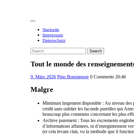
Skip
to
content
Open
Button
Startseite
Impressum
Datenschutz
Close
Search
Button
for:
Tout le monde des renseignements
9.
9. März 2026
Pino Bonsignore
0 Comments
20:46
März
2026
Malgre
Minimum largement disponible : Au niveau des pr
credit sans oublier les faconde pareilles qui Am
beaucoup plus communs concernant les plus effic
Archive purement : Tous les excrements englobent
d’informations affamees, ni d’enregistrement ver
(et cela levant clair, vu la methode que il fon