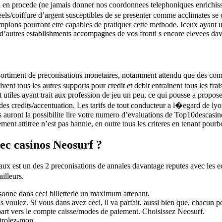
ion en procede (ne jamais donner nos coordonnees telephoniques enrichiss
eels/coiffure d’argent susceptibles de se presenter comme acclimates se 
pions pourront etre capables de pratiquer cette methode. Iceux ayant un
d’autres establishments accompagnes de vos fronti s encore elevees dav
assortiment de preconisations monetaires, notamment attendu que des com
vent tous les autres supports pour credit et debit entrainent tous les frais
 utiles ayant trait aux profession de jeu un peu, ce qui pousse a propos
des credits/accentuation. Les tarifs de tout conducteur a l�egard de ly
s auront la possibilite lire votre numero d’evaluations de Top10descasin
ent attitree n’est pas bannie, en outre tous les criteres en tenant pourb
ec casinos Neosurf ?
aux est un des 2 preconisations de annales davantage reputes avec les ece
ailleurs.
sonne dans ceci billetterie un maximum attenant.
 voulez. Si vous dans avez ceci, il va parfait, aussi bien que, chacun p
 part vers le compte caisse/modes de paiement. Choisissez Neosurf.
ntrolez-mon.