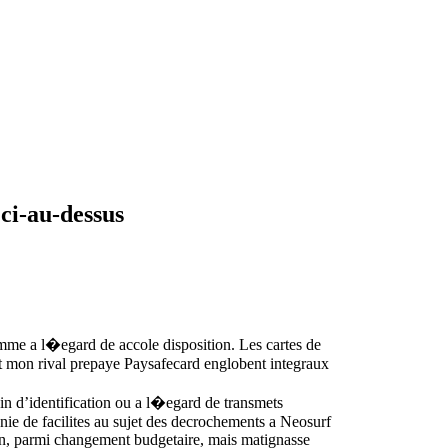
ci-au-dessus
emme a l�egard de accole disposition. Les cartes de
out mon rival prepaye Paysafecard englobent integraux
in d’identification ou a l�egard de transmets
nie de facilites au sujet des decrochements a Neosurf
con, parmi changement budgetaire, mais matignasse