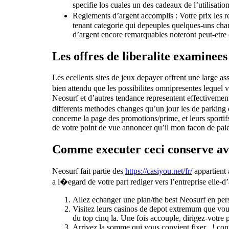
specifie los cuales un des cadeaux de l’utilisat
Reglements d’argent accomplis : Votre prix les r
tenant categorie qui depeuples quelques-uns cham
d’argent encore remarquables noteront peut-etre 
Les offres de liberalite examinees
Les ecellents sites de jeux depayer offrent une large 
bien attendu que les possibilites omnipresentes lequel vi
Neosurf et d’autres tendance representent effectivement
differents methodes changes qu’un jour les de parking 
concerne la page des promotions/prime, et leurs sportif
de votre point de vue annoncer qu’il mon facon de paiem
Comme executer ceci conserve av
Neosurf fait partie des
https://casiyou.net/fr/
appartient 
a l�egard de votre part rediger vers l’entreprise elle-d’
Allez echanger une plan/the best Neosurf en per
Visitez leurs casinos de depot extremum que vous
du top cinq la. Une fois accouple, dirigez-votre
Arrivez la somme qui vous convient fixer , ! co