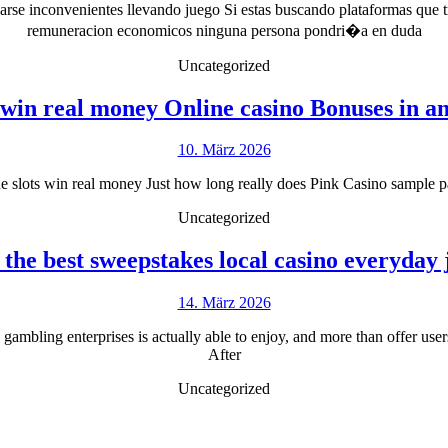
ctuarse inconvenientes llevando juego Si estas buscando plataformas qu
2026
remuneracion economicos ninguna persona pondri�a en duda
Uncategorized
s win real money Online casino Bonuses in 
10.
10. März 2026
März
ne slots win real money Just how long really does Pink Casino sample p
2026
Uncategorized
f the best sweepstakes local casino everyday
14.
14. März 2026
März
gambling enterprises is actually able to enjoy, and more than offer user
2026
After
Uncategorized