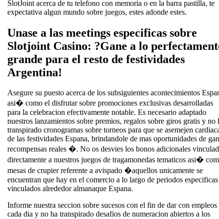
SlotJoint acerca de tu telefono con memoria o en la barra pastilla, te
expectativa algun mundo sobre juegos, estes adonde estes.
Unase a las meetings especificas sobre
Slotjoint Casino: ?Gane a lo perfectament
grande para el resto de festividades
Argentina!
Asegure su puesto acerca de los subsiguientes acontecimientos Espa
asi� como el disfrutar sobre promociones exclusivas desarrolladas
para la celebracion efectivamente notable. Es necesario adaptado
nuestros lanzamientos sobre premios, regalos sobre giros gratis y no 
transpirado cronogramas sobre torneos para que se asemejen cardiac
de las festividades Espana, brindandole de mas oportunidades de ga
recompensas reales �. No os desvies los bonos adicionales vincula
directamente a nuestros juegos de tragamonedas tematicos asi� co
mesas de crupier referente a avispado �aquellos unicamente se
encuentran que hay en el comercio a lo largo de periodos especificas
vinculados alrededor almanaque Espana.
Informe nuestra seccion sobre sucesos con el fin de dar con empleos
cada dia y no ha transpirado desafios de numeracion abiertos a los