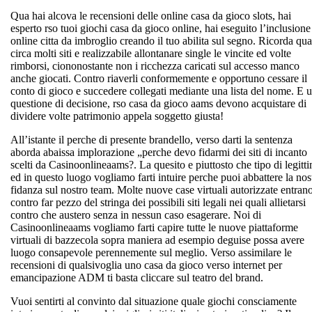
Qua hai alcova le recensioni delle online casa da gioco slots, hai
esperto rso tuoi giochi casa da gioco online, hai eseguito l’inclusione
online citta da imbroglio creando il tuo abilita sul segno. Ricorda qua
circa molti siti e realizzabile allontanare single le vincite ed volte
rimborsi, ciononostante non i ricchezza caricati sul accesso manco
anche giocati. Contro riaverli conformemente e opportuno cessare il
conto di gioco e succedere collegati mediante una lista del nome. E 
questione di decisione, rso casa da gioco aams devono acquistare di
dividere volte patrimonio appela soggetto giusta!
All’istante il perche di presente brandello, verso darti la sentenza
aborda abaissa implorazione „perche devo fidarmi dei siti di incanto
scelti da Casinoonlineaams?. La quesito e piuttosto che tipo di legitt
ed in questo luogo vogliamo farti intuire perche puoi abbattere la nos
fidanza sul nostro team. Molte nuove case virtuali autorizzate entran
contro far pezzo del stringa dei possibili siti legali nei quali allietarsi
contro che austero senza in nessun caso esagerare. Noi di
Casinoonlineaams vogliamo farti capire tutte le nuove piattaforme
virtuali di bazzecola sopra maniera ad esempio deguise possa avere
luogo consapevole perennemente sul meglio. Verso assimilare le
recensioni di qualsivoglia uno casa da gioco verso internet per
emancipazione ADM ti basta cliccare sul teatro del brand.
Vuoi sentirti al convinto dal situazione quale giochi consciamente