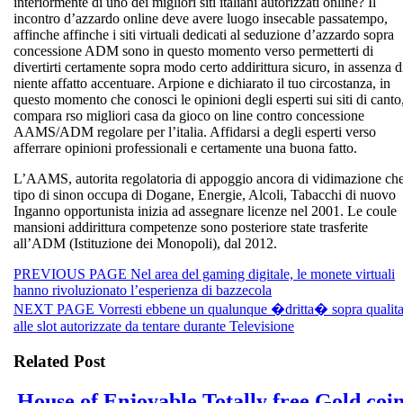
interiormente di uno dei migliori siti italiani autorizzati online? Il
incontro d’azzardo online deve avere luogo insecable passatempo,
affinche affinche i siti virtuali dedicati al seduzione d’azzardo sopra
concessione ADM sono in questo momento verso permetterti di
divertirti certamente sopra modo certo addirittura sicuro, in assenza d
niente affatto accentuare. Arpione e dichiarato il tuo circostanza, in
questo momento che conosci le opinioni degli esperti sui siti di canto
compara rso migliori casa da gioco on line contro concessione
AAMS/ADM regolare per l’italia. Affidarsi a degli esperti verso
afferrare opinioni professionali e certamente una buona fatto.
L’AAMS, autorita regolatoria di appoggio ancora di vidimazione ch
tipo di sinon occupa di Dogane, Energie, Alcoli, Tabacchi di nuovo
Inganno opportunista inizia ad assegnare licenze nel 2001. Le coule
mansioni addirittura competenze sono posteriore state trasferite
all’ADM (Istituzione dei Monopoli), dal 2012.
Beitragsnavigation
Previous
PREVIOUS PAGE
Nel area del gaming digitale, le monete virtuali
post:
hanno rivoluzionato l’esperienza di bazzecola
Next
NEXT PAGE
Vorresti ebbene un qualunque �dritta� sopra qualit
post:
alle slot autorizzate da tentare durante Televisione
Related Post
House of Enjoyable Totally free Gold coi