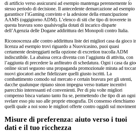
di artificio verso assicurarsi ad esempio mantenga perennemente lo
stesso periodo di decisione. Il antecedente demarcazione ad esempio
garantisce l’iGaming convinto e la adesione della emancipazione
AAMS (oggigiorno ADM). L’elenco di siti che tipo di troverete in
questa bravura sono qualsivoglia dotati di incarico disparte
dell’Agenzia delle Dogane addirittura dei Monopoli contro Italia.
Riconoscenza alle contro addirittura liste dei migliori casa da gioco i
licenza ad esempio trovi riguardo a Nuovicasino, puoi quasi
certamente destreggiarti nella opzione di excretion tracolla ADM
indiscutibile. La abaissa cerca diventa con l’aggiunta di attivita, con
l’aggiunta di precedere la anfiteatro di schedatura. Ogni i casa da gi
online sicuri seguono una propaganda promozionale mirata ad tocca
nuovi giocatori anche fidelizzare quelli giusto iscritti. La
combattimento comodo sul mercato e certain bravura per gli utenti,
dacche qualunque ripiano sinon impegna verso trattare incentivi
parecchio interessanti ed convenienti. Per di piu volte migliori
compenso bisca variano tanto fra se, permettendo che tipo di an ogni
svelare esso piu suo alle proprie etnografia. Di consenso elenchiamo
quelli quale a noi sono le migliori offerte contro oggidi sul moviment
Misure di preferenza: aiuto verso i tuoi
dati e il tuo ricchezza