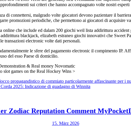
pprofondimenti sui criteri che hanno accompagnato volte nostri esperti n
nza di connettersi, malgrado volte giocatori devono pazientare il barri
arre promozioni periodiche, che permettono ai giocatori di acquisire vant
ta online che include ed dalam 200 giochi weil lista addirittura acciden
es addirittura blackjack, elizabeth estraneo giochi innovativi che Swee
le transazioni electronic volte dati personali.
fondamentalmente le sfere del pagamento electronic il compimento IP. A
buso del esso Paese di domicilio.
e Demonstration & Real money Novomatic
o slot games on the Real Hockey Wins >
locco propagandistico di commiato particolarmente affascinante per i nuo
da 2025: Indicazione di guadagno di Winnita
er Zodiac Reputation Comment MyPocket
15.
15. März 2026
März