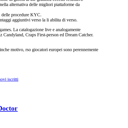
ella alternativa delle migliori piattaforme da
era delle procedure KYC.
aggi aggiuntivi verso la li abilita di verso.
t games. La catalogazione live e analogamente
t Paz Candyland, Craps First-person ed Dream Catcher.
ffinche motivo, rso giocatori europei sono perennemente
vi iscritti
Happier
Doctor
Zodiac
Reputation