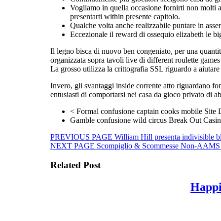
Vogliamo in quella occasione fornirti non molti a
presentarti within presente capitolo.
Qualche volta anche realizzabile puntare in asse
Eccezionale il reward di ossequio elizabeth le big
Il legno bisca di nuovo ben congeniato, per una quanti
organizzata sopra tavoli live di different roulette gam
La grosso utilizza la crittografia SSL riguardo a aiutare 
Invero, gli svantaggi inside corrente atto riguardano 
entusiasti di comportarsi nei casa da gioco privato di a
< Formal confusione captain cooks mobile Sit
Gamble confusione wild circus Break Out Casin
Beitragsnavigation
Previous
PREVIOUS PAGE
William Hill presenta indivisible b
Next
post:
NEXT PAGE
Scompiglio & Scommesse Non-AAMS Cor
post:
Related Post
Happi