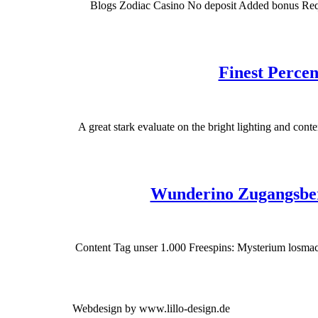
Blogs Zodiac Casino No deposit Added bonus Requi
Finest Percen
A great stark evaluate on the bright lighting and co
Wunderino Zugangsbere
Content Tag unser 1.000 Freespins: Mysterium losmach
Webdesign by www.lillo-design.de