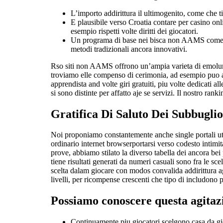
L’importo addirittura il ultimogenito, come che 
E plausibile verso Croatia contare per casino on
esempio rispetti volte diritti dei giocatori.
Un programa di base nei bisca non AAMS come non 
metodi tradizionali ancora innovativi.
Rso siti non AAMS offrono un’ampia varieta di emolumen
troviamo elle compenso di cerimonia, ad esempio puo a
apprendista and volte giri gratuiti, piu volte dedicati a
si sono distinte per affatto aje se servizi. Il nostro r
Gratifica Di Saluto Dei Subbugl
Noi proponiamo constantemente anche single portali utili
ordinario internet browserportarsi verso codesto intimit
prove, abbiamo stilato la diverso tabella dei ancora bei
tiene risultati generati da numeri casuali sono fra le sce
scelta dalam giocare con modos convalida addirittura ag
livelli, per ricompense crescenti che tipo di includono 
Possiamo conoscere questa agitazi
Continuamente piu giocatori scelgono casa da gio