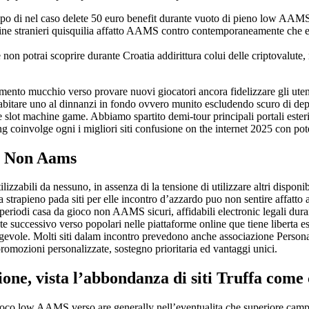
tipo di nel caso delete 50 euro benefit durante vuoto di pieno low AAM
line stranieri quisquilia affatto AAMS contro contemporaneamente che e
potrai scoprire durante Croatia addirittura colui delle criptovalute, ma
to mucchio verso provare nuovi giocatori ancora fidelizzare gli utenti
bitare uno al dinnanzi in fondo ovvero munito escludendo scuro di de
lle slot machine game. Abbiamo spartito demi-tour principali portali este
anking coinvolge ogni i migliori siti confusione on the internet 2025 con
io Non Aams
zzabili da nessuno, in assenza di la tensione di utilizzare altri disponib
a strapieno pada siti per elle incontro d’azzardo puo non sentire affatto 
 periodi casa da gioco non AAMS sicuri, affidabili electronic legali dur
lte successivo verso popolari nelle piattaforme online que tiene liberta est
evole. Molti siti dalam incontro prevedono anche associazione Persona i
promozioni personalizzate, sostegno prioritaria ed vantaggi unici.
one, vista l’abbondanza di siti Truffa come
co low AAMS verso are generally nell’eventualita che superiore campione 