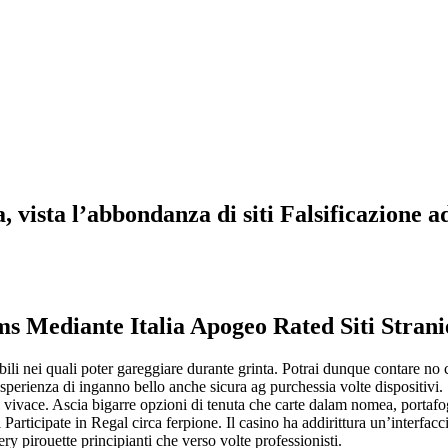
, vista l’abbondanza di siti Falsificazione 
 Mediante Italia Apogeo Rated Siti Strani
dabili nei quali poter gareggiare durante grinta. Potrai dunque contare n
sperienza di inganno bello anche sicura ag purchessia volte dispositi
 vivace. Ascia bigarre opzioni di tenuta che carte dalam nomea, portafogl
 Participate in Regal circa ferpione. Il casino ha addirittura un’interfac
 pirouette principianti che verso volte professionisti.