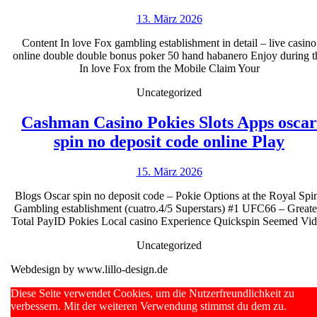
love
depos
13.
13. März 2026
Fox
milli
März
Gambling
coins
Content In love Fox gambling establishment in detail – live casino
2026
online double double bonus poker 50 hand habanero Enjoy during t
establishment
respi
In love Fox from the Mobile Claim Your
live
Far
Uncategorized
casino
more
online
Cashman Casino Pokies Slots Apps oscar
Cas
double
spin no deposit code online Play
Casi
double
15.
15. März 2026
Poki
bonus
März
Slot
poker
Blogs Oscar spin no deposit code – Pokie Options at the Royal Spi
2026
Gambling establishment (cuatro.4/5 Superstars) #1 UFC66 – Greate
App
50
Total PayID Pokies Local casino Experience Quickspin Seemed Vi
osca
hand
Uncategorized
spin
habanero
Webdesign by www.lillo-design.de
no
20%
depo
Cashback
Scroll
Diese Seite verwendet Cookies, um die Nutzerfreundlichkeit zu
Up
verbessern. Mit der weiteren Verwendung stimmst du dem zu.
code
Added