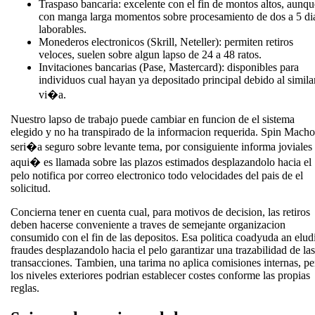
Traspaso bancaria: excelente con el fin de montos altos, aunqu
con manga larga momentos sobre procesamiento de dos a 5 di
laborables.
Monederos electronicos (Skrill, Neteller): permiten retiros
veloces, suelen sobre algun lapso de 24 a 48 ratos.
Invitaciones bancarias (Pase, Mastercard): disponibles para
individuos cual hayan ya depositado principal debido al simila
vi�a.
Nuestro lapso de trabajo puede cambiar en funcion de el sistema
elegido y no ha transpirado de la informacion requerida. Spin Macho
seri�a seguro sobre levante tema, por consiguiente informa joviales
aqui� es llamada sobre las plazos estimados desplazandolo hacia el
pelo notifica por correo electronico todo velocidades del pais de el
solicitud.
Concierna tener en cuenta cual, para motivos de decision, las retiros
deben hacerse conveniente a traves de semejante organizacion
consumido con el fin de las depositos. Esa politica coadyuda an elud
fraudes desplazandolo hacia el pelo garantizar una trazabilidad de las
transacciones. Tambien, una tarima no aplica comisiones internas, pe
los niveles exteriores podrian establecer costes conforme las propias
reglas.