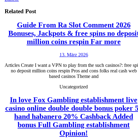
Related Post
Guide From Ra Slot Comment 2026
Bonuses, Jackpots & free spins no deposi
Guid
million coins respin Far more
Fro
13.
13. März 2026
Ra
März
Slot
Articles Create I want a VPN to play from the such casinos?: free sp
2026
no deposit million coins respin Pros and cons folks real cash web
Com
based casinos Theme and
2026
Uncategorized
Bonus
Jackp
In love Fox Gambling establishment live
&
casino online double double bonus poker 
free
hand habanero 20% Cashback Added
spins
bonus Full Gambling establishment
In
no
Opinion!