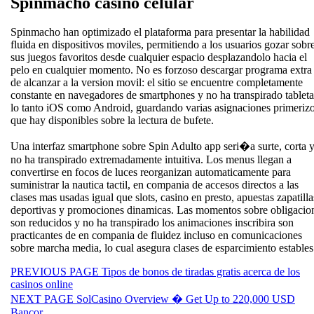
Spinmacho casino celular
Spinmacho han optimizado el plataforma para presentar la habilidad
fluida en dispositivos moviles, permitiendo a los usuarios gozar sobr
sus juegos favoritos desde cualquier espacio desplazandolo hacia el
pelo en cualquier momento. No es forzoso descargar programa extra
de alcanzar a la version movil: el sitio se encuentre completamente
constante en navegadores de smartphones y no ha transpirado tableta
lo tanto iOS como Android, guardando varias asignaciones primeriz
que hay disponibles sobre la lectura de bufete.
Una interfaz smartphone sobre Spin Adulto app seri�a surte, corta 
no ha transpirado extremadamente intuitiva. Los menus llegan a
convertirse en focos de luces reorganizan automaticamente para
suministrar la nautica tactil, en compania de accesos directos a las
clases mas usadas igual que slots, casino en presto, apuestas zapatilla
deportivas y promociones dinamicas. Las momentos sobre obligacio
son reducidos y no ha transpirado los animaciones inscribira son
practicantes de en compania de fluidez incluso en comunicaciones
sobre marcha media, lo cual asegura clases de esparcimiento estables
Beitragsnavigation
Previous
PREVIOUS PAGE
Tipos de bonos de tiradas gratis acerca de los
post:
casinos online
Next
NEXT PAGE
SolCasino Overview � Get Up to 220,000 USD
post:
Bancor