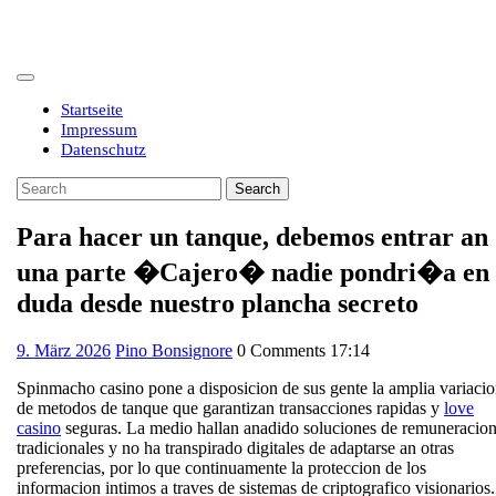
Skip
to
content
Open
Button
Startseite
Impressum
Datenschutz
Close
Search
Button
for:
Para hacer un tanque, debemos entrar an
una parte �Cajero� nadie pondri�a en
duda desde nuestro plancha secreto
9.
9. März 2026
Pino Bonsignore
0 Comments
17:14
März
Spinmacho casino pone a disposicion de sus gente la amplia variaci
2026
de metodos de tanque que garantizan transacciones rapidas y
love
casino
seguras. La medio hallan anadido soluciones de remuneracio
tradicionales y no ha transpirado digitales de adaptarse an otras
preferencias, por lo que continuamente la proteccion de los
informacion intimos a traves de sistemas de criptografico visionarios.