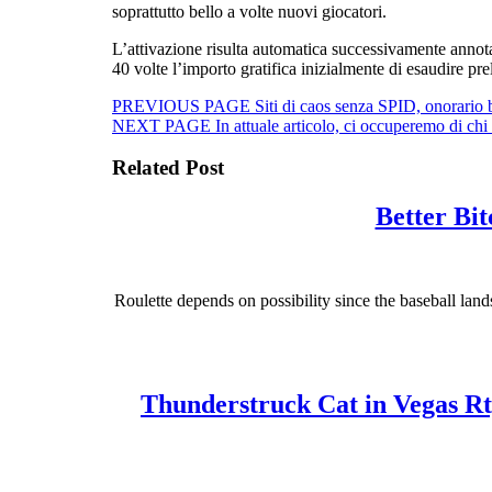
soprattutto bello a volte nuovi giocatori.
L’attivazione risulta automatica successivamente annota
40 volte l’importo gratifica inizialmente di esaudire prel
Beitragsnavigation
Previous
PREVIOUS PAGE
Siti di caos senza SPID, onorario
Next
post:
NEXT PAGE
In attuale articolo, ci occuperemo di chi
post:
Related Post
Better Bit
Roulette depends on possibility since the baseball lan
Thunderstruck Cat in Vegas Rt