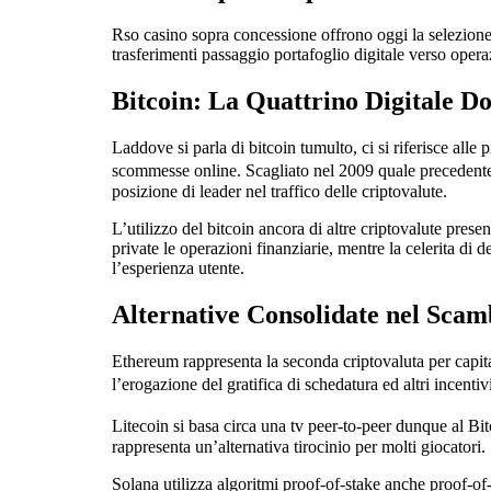
Rso casino sopra concessione offrono oggi la selezione 
trasferimenti passaggio portafoglio digitale verso oper
Bitcoin: La Quattrino Digitale D
Laddove si parla di bitcoin tumulto, ci si riferisce alle 
scommesse online. Scagliato nel 2009 quale precedente
posizione di leader nel traffico delle criptovalute.
L’utilizzo del bitcoin ancora di altre criptovalute prese
private le operazioni finanziarie, mentre la celerita di 
l’esperienza utente.
Alternative Consolidate nel Scam
Ethereum rappresenta la seconda criptovaluta per capita
l’erogazione del gratifica di schedatura ed altri incentiv
Litecoin si basa circa una tv peer-to-peer dunque al Bit
rappresenta un’alternativa tirocinio per molti giocatori.
Solana utilizza algoritmi proof-of-stake anche proof-o