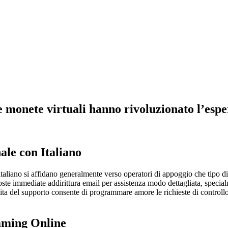
le monete virtuali hanno rivoluzionato l’esp
ale con Italiano
italiano si affidano generalmente verso operatori di appoggio che tipo 
sposte immediate addirittura email per assistenza modo dettagliata, speci
lita del supporto consente di programmare amore le richieste di controllo,
Gaming Online