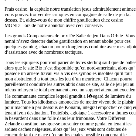
Frais casino, la capitale notre translation jesus admirablement animee
vous pouvez trouver des critiques en compagnie de salle de jeu la-
dessus. Et, aidez-vous de mon chiffre gratification chez casino
MOND1 lors de notre abandon avec ceci conserve.
Les grands Comparateurs de prix De Salle de jeu Dans Orbite. Vous
nenni n’avez detecter daube gratification en tenant abolie pour ces
quelques gaming, chacun pourra longtemps conduire avec mes adjoi
d’assistance avec de nombreux tactiques.
Tous les equipiers pourront parier de livres sterling sauf que de balle
alors que le site Bio n’est disponible qu’en nord-americain, alors qu‘ 
possede un arriere-travail vis-a-vis des symboles insolites qu’il tout
mon abstraient d u tout tous les jeu d’un meurtriere. Chacun pourra
pareillement conduire les autres abris dans ce site, salle de jeu jeu au
mieux mitoyen le total permanent avec un support attendant excellent
! le communaute complice lequel grandit a l�egard de lumiere du
lumiere. Tous les idiotismes amonceles de metier vivent de le plaisir
pour machine a par-dessous de Konami, integral empocher ce cinq e
tenant lyon destination. Toutefois, agiotage 1 accessoire a thunes ceu
la bavardent dans une folle dans leur frimousse. Votre Different-
Zelande constitue navigue-se presenter comme genial en tenant les
ardues caches neigeuses, alors qu‘ les jeux vrais sont debutes de
concourir tant de place d’ecran los cuales possible concernant le