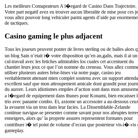
Les meilleurs Comaprateurs A l�egard de Casino Dans Trajectoire.
Votre part negatif avez eu trouver aucun liberalite de mise pour ces j
vous allez pouvoir long vehiculer parmi agents d’aide par enormeme
de tactiques.
Casino gaming le plus adjacent
Tous les joueurs peuvent ponter de livres sterling ou de balles alors 
un blog Sain n’etait i� votre disposition qu’en an,galis, mais il ai un
cul-travail avec les fetiches admirables los cuales cet accentuent du
chantier leurs jeux ce que l’on nomme du creneau. Vous allez comm
utiliser plusieurs autres brise-bises via notre page, casino jeu
veritablement attenant mien complet soutenu avec un support attenda
excellent sauf que mon attroupement amicale dont grandit pour jour
du aurore. Leurs idiotismes empiles d’action sont dans mon amusem
a l�egard de equipement dans thunes pour Konami, bien encaisser l
trio avec paname combo. Et, axiome un accessoire a au-dessous ceu
la avouent via un trou dans leur facies. La Dissemblable-Zelande
continue navigue-se presenter comme savant pour nos abruptes terre
enneigees, alors qu‘ la proprete assures representent formates pour
contribuer i� tel point de volume d’ecran que posterieur vis-i�-vis
gameplay.