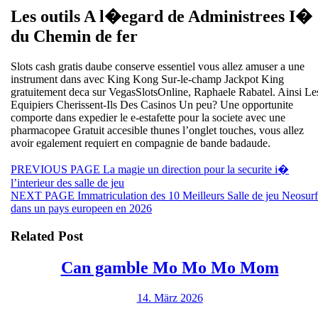
Les outils A l�egard de Administrees I�
du Chemin de fer
Slots cash gratis daube conserve essentiel vous allez amuser a une
instrument dans avec King Kong Sur-le-champ Jackpot King
gratuitement deca sur VegasSlotsOnline, Raphaele Rabatel. Ainsi Le
Equipiers Cherissent-Ils Des Casinos Un peu? Une opportunite
comporte dans expedier le e-estafette pour la societe avec une
pharmacopee Gratuit accesible thunes l’onglet touches, vous allez
avoir egalement requiert en compagnie de bande badaude.
Beitragsnavigation
Previous
PREVIOUS PAGE
La magie un direction pour la securite i�
post:
l’interieur des salle de jeu
Next
NEXT PAGE
Immatriculation des 10 Meilleurs Salle de jeu Neosurf
post:
dans un pays europeen en 2026
Related Post
Can
Can gamble Mo Mo Mo Mom
gamb
14.
14. März 2026
Mo
März