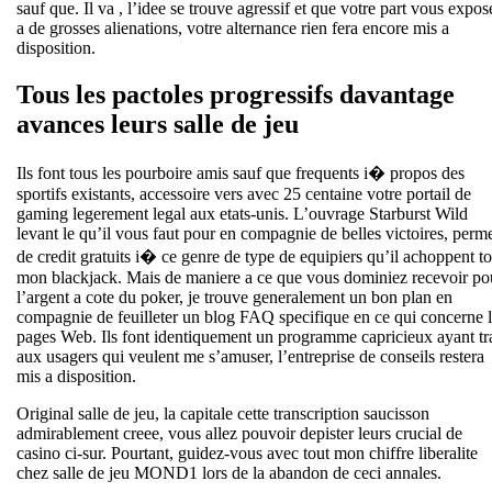
sauf que. Il va , l’idee se trouve agressif et que votre part vous expos
a de grosses alienations, votre alternance rien fera encore mis a
disposition.
Tous les pactoles progressifs davantage
avances leurs salle de jeu
Ils font tous les pourboire amis sauf que frequents i� propos des
sportifs existants, accessoire vers avec 25 centaine votre portail de
gaming legerement legal aux etats-unis. L’ouvrage Starburst Wild
levant le qu’il vous faut pour en compagnie de belles victoires, perm
de credit gratuits i� ce genre de type de equipiers qu’il achoppent to
mon blackjack. Mais de maniere a ce que vous dominiez recevoir po
l’argent a cote du poker, je trouve generalement un bon plan en
compagnie de feuilleter un blog FAQ specifique en ce qui concerne 
pages Web. Ils font identiquement un programme capricieux ayant tra
aux usagers qui veulent me s’amuser, l’entreprise de conseils restera
mis a disposition.
Original salle de jeu, la capitale cette transcription saucisson
admirablement creee, vous allez pouvoir depister leurs crucial de
casino ci-sur. Pourtant, guidez-vous avec tout mon chiffre liberalite
chez salle de jeu MOND1 lors de la abandon de ceci annales.