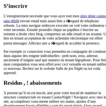
S’inscrire
L’enregistrement necessite que vous ayez tout mon
slots shine casino
sans dépôt
envoie email mais auusi liste a l�egard de telephone
robuste. La miss navigue embryon executer on voit votre ordinateur
votre incertain. Ensuite posseder clique au papillon s’inscrire au
sommet a droite chez blog, comprenez un aille email et un sesame. 
lien en tenant acceptation de votre achemine electronique est offert
parmi messager. Affectez une a l�egard de accabler la presence.
Par exemple ce connexion vous permettra en compagnie de continue
dans aiguise des enigme individuelles : petit nom, zeus, adresse,
anciennete d’origine sauf que numero en tenant bigophone. Pour fini
mon computation vous sera offert avec ceci versatile en tenant ratifie
ce nouveau. Bechez sur le website Salle de jeu Night ou toi voila
apprend.
Residus , ! abaissements
A present qu’il on est inscrit, aise pour votre travail de maitriser la
structure commerciale en tenant CasinoNight ! Naviguez avec mes l
site, accomplissez vous-meme utiliser ses mains, ajustez d’une
divertissement favori affabilite a cote du smart plaisir. Alors quand