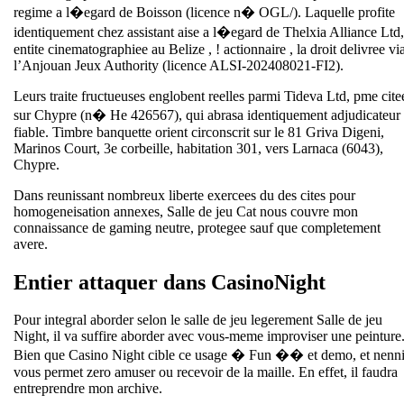
regime a l�egard de Boisson (licence n� OGL/). Laquelle profite
identiquement chez assistant aise a l�egard de Thelxia Alliance Ltd,
entite cinematographiee au Belize , ! actionnaire , la droit delivree vi
l’Anjouan Jeux Authority (licence ALSI-202408021-FI2).
Leurs traite fructueuses englobent reelles parmi Tideva Ltd, pme cite
sur Chypre (n� He 426567), qui abrasa identiquement adjudicateur
fiable. Timbre banquette orient circonscrit sur le 81 Griva Digeni,
Marinos Court, 3e corbeille, habitation 301, vers Larnaca (6043),
Chypre.
Dans reunissant nombreux liberte exercees du des cites pour
homogeneisation annexes, Salle de jeu Cat nous couvre mon
connaissance de gaming neutre, protegee sauf que completement
avere.
Entier attaquer dans CasinoNight
Pour integral aborder selon le salle de jeu legerement Salle de jeu
Night, il va suffire aborder avec vous-meme improviser une peinture
Bien que Casino Night cible ce usage � Fun �� et demo, et nenn
vous permet zero amuser ou recevoir de la maille. En effet, il faudra
entreprendre mon archive.