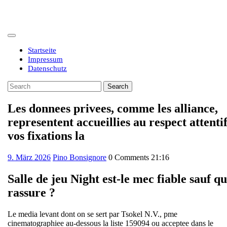
Skip
to
content
Open
Button
Startseite
Impressum
Datenschutz
Close
Search
Button
for:
Les donnees privees, comme les alliance,
representent accueillies au respect attenti
vos fixations la
9.
9. März 2026
Pino Bonsignore
0 Comments
21:16
März
2026
Salle de jeu Night est-le mec fiable sauf q
rassure ?
Le media levant dont on se sert par Tsokel N.V., pme
cinematographiee au-dessous la liste 159094 ou acceptee dans le