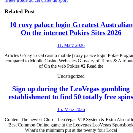
la tete froide du cet clarte du sport
Related Post
10 roxy palace login Greatest Australian
10
On the internet Pokies Sites 2026
rox
11.
11. März 2026
pal
März
log
Articles G’day Local casino mobile | roxy palace login Pokie Progr
2026
compared to Mobile Casino Web sites Glossary of Terms & Attribut
Gre
of On the web Pokies #2 Read the
Aus
Uncategorized
On
the
Sign up during the LeoVegas gambling
int
establishment to find 50 totally free spin
Pok
15.
15. März 2026
Site
März
202
Content The newest Club – LeoVegas VIP System & Extra Also off
2026
Best Common Online game at the Leovegas LeoVegas Sportsboo
What’s the minimum put at the twenty four Local