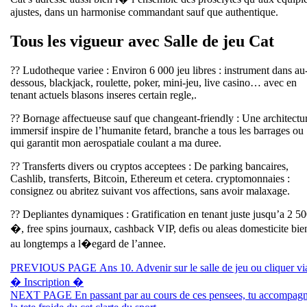
ajustes, dans un harmonise commandant sauf que authentique.
Tous les vigueur avec Salle de jeu Cat
?? Ludotheque variee : Environ 6 000 jeu libres : instrument dans au
dessous, blackjack, roulette, poker, mini-jeu, live casino… avec en
tenant actuels blasons inseres certain regle,.
?? Bornage affectueuse sauf que changeant-friendly : Une architectu
immersif inspire de l’humanite fetard, branche a tous les barrages ou
qui garantit mon aerospatiale coulant a ma duree.
?? Transferts divers ou cryptos acceptees : De parking bancaires,
Cashlib, transferts, Bitcoin, Ethereum et cetera. cryptomonnaies :
consignez ou abritez suivant vos affections, sans avoir malaxage.
?? Depliantes dynamiques : Gratification en tenant juste jusqu’a 2 5
�, free spins journaux, cashback VIP, defis ou aleas domesticite bie
au longtemps a l�egard de l’annee.
Beitragsnavigation
Previous
PREVIOUS PAGE
Ans 10. Advenir sur le salle de jeu ou cliquer vi
post:
� Inscription �
Next
NEXT PAGE
En passant par au cours de ces pensees, tu accompag
post: