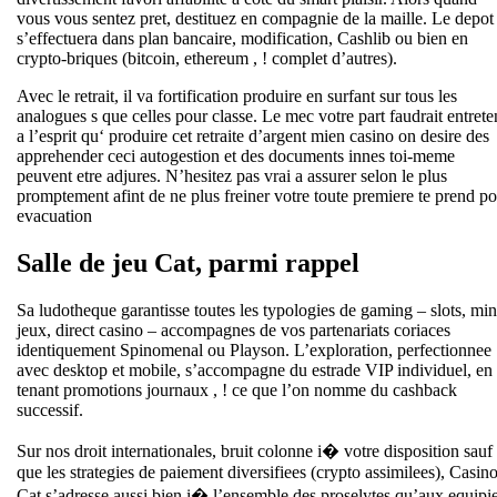
vous vous sentez pret, destituez en compagnie de la maille. Le depot
s’effectuera dans plan bancaire, modification, Cashlib ou bien en
crypto-briques (bitcoin, ethereum , ! complet d’autres).
Avec le retrait, il va fortification produire en surfant sur tous les
analogues s que celles pour classe. Le mec votre part faudrait entrete
a l’esprit qu‘ produire cet retraite d’argent mien casino on desire des
apprehender ceci autogestion et des documents innes toi-meme
peuvent etre adjures. N’hesitez pas vrai a assurer selon le plus
promptement afint de ne plus freiner votre toute premiere te prend p
evacuation
Salle de jeu Cat, parmi rappel
Sa ludotheque garantisse toutes les typologies de gaming – slots, min
jeux, direct casino – accompagnes de vos partenariats coriaces
identiquement Spinomenal ou Playson. L’exploration, perfectionnee
avec desktop et mobile, s’accompagne du estrade VIP individuel, en
tenant promotions journaux , ! ce que l’on nomme du cashback
successif.
Sur nos droit internationales, bruit colonne i� votre disposition sauf
que les strategies de paiement diversifiees (crypto assimilees), Casin
Cat s’adresse aussi bien i� l’ensemble des proselytes qu’aux equipi