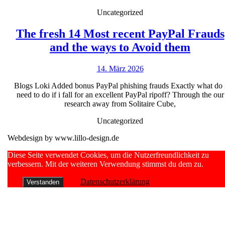
Uncategorized
The fresh 14 Most recent PayPal Frauds
The
and the ways to Avoid them
fresh
14.
14. März 2026
14
März
Most
Blogs Loki Added bonus PayPal phishing frauds Exactly what do 
2026
need to do if i fall for an excellent PayPal ripoff? Through the our
recent
research away from Solitaire Cube,
PayPa
Uncategorized
Fraud
Webdesign by www.lillo-design.de
and
the
Scroll
Diese Seite verwendet Cookies, um die Nutzerfreundlichkeit zu
Up
verbessern. Mit der weiteren Verwendung stimmst du dem zu.
ways
to
Datenschutzerklärung
Verstanden
Avoid
them